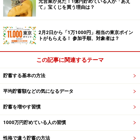
元営業が見た！1億円貯めている人が「あえ
は、新しいレシピの挑戦を趣味にしているという声も聞
て」宝くじを買う理由は？
きます。
2月2日から「1万1000円」相当の東京ポイン
「自宅では作れないから、お店で食べていた」というメ
トがもらえる！ 参加手順、対象者は？
ニューでも、自宅で作れるようになれば、その分の出費
が浮くというわけです。
この記事に関連するテーマ
そして特別な日に、美味しいレストランに食べに行く――
貯蓄する基本の方法
そうやってメリハリをつけて、貯蓄と楽しみの両方を叶
えているのです。
平均貯蓄額などの気になるデータ
5. フリマアプリやネットオークションへの
貯蓄を増やす習慣
出品
1000万円貯めている人の習慣
フリマアプリやネットオークションは、日常的に利用す
る人が増えていますが、「購入」ではなく、「出品」も
性格で違う貯蓄の方法