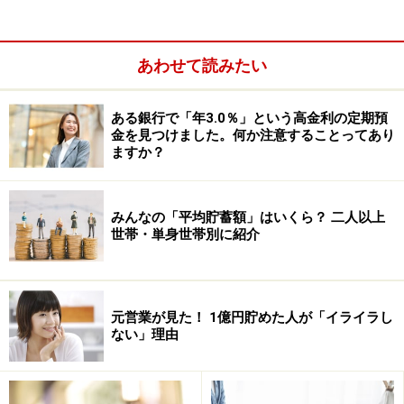
違うメイクに挑戦して楽しんでいる声も聞きます。
あわせて読みたい
とはいえ、動画でおすすめのコスメを全部買うとお金は
出て行く一方。楽しみながら1000万円を貯めている人
ある銀行で「年3.0％」という高金利の定期預
は、新たに買うコスメは絞り、手持ちのものを組み合わ
金を見つけました。何か注意することってあり
せてみたりと、楽しさと貯蓄との両立をしています。
ますか？
「買ったコスメはしっかり使い切る」と意識しているの
も特徴です。
みんなの「平均貯蓄額」はいくら？ 二人以上
世帯・単身世帯別に紹介
さらに、お肌の状態がよいと、メイクもうまくいくも
の。保湿をいつも以上に丁寧にして、お肌の状態を保っ
ているという声も多いですよ。
元営業が見た！ 1億円貯めた人が「イライラし
ない」理由
3. セルフネイル
一度つけると3週間ほど持つジェルネイルも素敵です