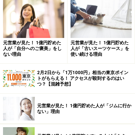
が、自分でいつでもチェンジできるマニキュアは、1000
万円貯蓄がある人に人気です。
マニキュアなら、1本数百円～2000、3000円程度でしば
らく使えますし、ジェルネイルに比べてオフもスムー
元営業が見た！ 1億円貯めた
元営業が見た！ 1億円貯めた
ズ。安価ながら頻繁にいろいろな色を楽しむことができ
人が「自分へのご褒美」をし
人が「古いスーツケース」を
ます。
ない理由
使い続ける理由
「仕事でPC作業が多いけれど、手元の爪を見ると気分が
2月2日から「1万1000円」相当の東京ポイン
上がる」という声も。仕事がはかどれば、収入アップに
トがもらえる！ アクセスが殺到するのはい
つ？【混雑予想】
もつながりますよね。
4. 料理
元営業が見た！ 1億円貯めた人が「ジムに行か
ない」理由
料理の動画コンテンツやSNS投稿が増え、これまで家で
はなかなか作れなかったレシピを自宅で再現できるよう
になりました。楽しみながら1000万円を貯めている人