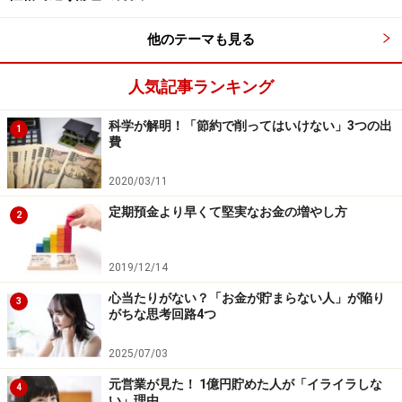
している人は、まだ大多数ではない様子。
他のテーマも見る
1000万円を楽しく貯めている人は、「出品」も行ってい
ます。家にある不要なものをフリマアプリやネットオー
人気記事ランキング
クションに出すと、部屋は片付き、ちょっとしたお小遣
科学が解明！「節約で削ってはいけない」3つの出
いにもなり、いいことづくめですね。
1
費
ただし、購入希望者とやりとりしたり、きれいに梱包し
2020/03/11
て発送したりと手間はかかりますので、時間がある人に
定期預金より早くて堅実なお金の増やし方
2
はよい趣味といえます。
2019/12/14
6. プチアクセサリー作り
心当たりがない？「お金が貯まらない人」が陥り
3
がちな思考回路4つ
ビーズやコットンパールを使って、ネックレスやピアス
などを作っている人もいます。最近はさまざまな素材を
2025/07/03
安く売っているお店もあり、初心者向けにオンライン講
元営業が見た！ 1億円貯めた人が「イライラしな
4
座が開かれていることも。「試しに簡単なものにトライ
い」理由