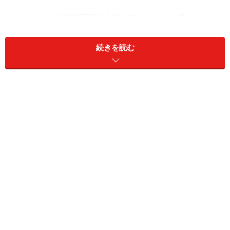
そんなときに1000万円以上貯めている人に人気なのが、
セルフマッサージや自宅でできるヨガです。
続きを読む
最近は動画や書籍で、セルフマッサージやヨガについて
の、レベルに応じた具体的かつ丁寧な解説がありますよ
ね。心も体もほぐれれば、ストレスが解消され、無駄な
衝動買いが防げそう。
そして「がんばったご褒美として、たまに店舗のマッサ
ージに行く」という人もいました。メリハリある出費
で、楽しみながらお金を増やしたいですね。
2. セルフメイク
すっぴんからメイクをしていく手順をリアルに発信する
動画も多数見かけます。それを参考にして、いつもとは