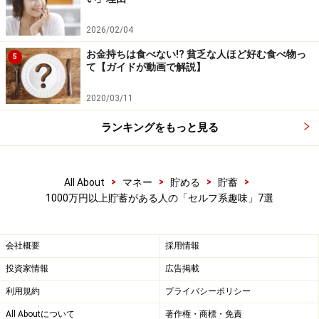
したら、面白くてハマってしまった」という声も聞きま
2026/02/04
す。
お金持ちは食べない!? 貧乏な人ほど好む食べ物っ
5
て【ガイドが動画で解説】
購入したジュエリーと自分で作ったプチアクセサリー……
気分やシチュエーションによって使い分けるのもいいで
2020/03/11
すね。
ランキングをもっと見る
7. 語学の勉強
英語など、語学の勉強を趣味にしている人も増えていま
>
>
>
>
All About
マネー
貯める
貯蓄
1000万円以上貯蓄がある人の「セルフ系趣味」7選
す。語学の勉強代は、ほぼ0円から数十万円以上と実に
幅広いもの。
会社概要
採用情報
1000万円を楽しく貯めている人は、ラジオなどの講座を
投資家情報
広告掲載
活用し、テキスト代の数百円くらいでお手軽に学んでい
利用規約
プライバシーポリシー
る人も多い印象です。リラックス時に、動画や音声の英
All Aboutについて
著作権・商標・免責