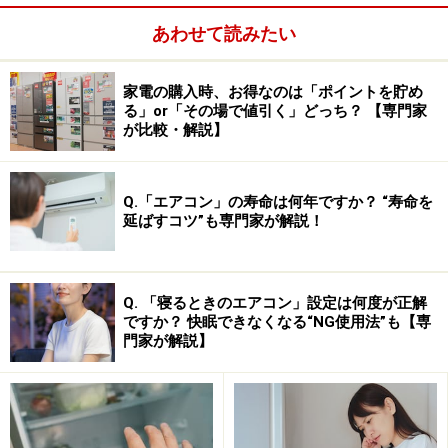
応募方法：
JEMAウェブサイト「炊飯器」ページの『プ
あわせて読みたい
レゼントキャンペーン応募方法』を参照のうえ応募。
（
炊飯器ページはこちら
）
家電の購入時、お得なのは「ポイントを貯め
賞品：
各社最新機種IH炊飯器（9名）
る」or「その場で値引く」どっち？ 【専門家
が比較・解説】
【一般社団法人 日本電機工業会 調理家電専門委員会 炊
飯器取扱加盟各社】
Q.「エアコン」の寿命は何年ですか？ “寿命を
シャープ株式会社
延ばすコツ”も専門家が解説！
象印マホービン株式会社
タイガー魔法瓶株式会社
東芝ホームテクノ株式会社
Q. 「寝るときのエアコン」設定は何度が正解
ですか？ 快眠できなくなる“NG使用法”も【専
パナソニック株式会社
門家が解説】
日立アプライアンス株式会社
三菱電機株式会社