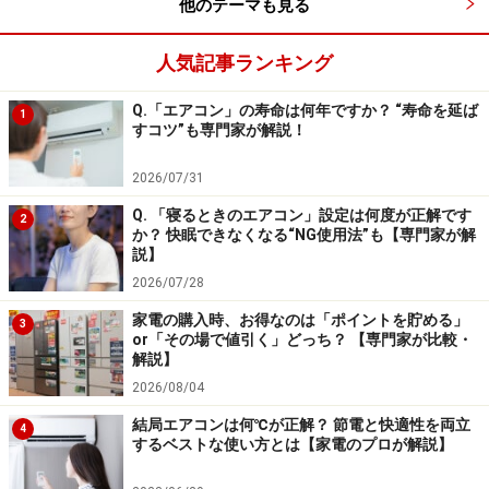
他のテーマも見る
人気記事ランキング
Q.「エアコン」の寿命は何年ですか？ “寿命を延ば
1
すコツ”も専門家が解説！
2026/07/31
Q. 「寝るときのエアコン」設定は何度が正解です
2
か？ 快眠できなくなる“NG使用法”も【専門家が解
説】
2026/07/28
家電の購入時、お得なのは「ポイントを貯める」
3
or「その場で値引く」どっち？ 【専門家が比較・
解説】
2026/08/04
結局エアコンは何℃が正解？ 節電と快適性を両立
4
するベストな使い方とは【家電のプロが解説】