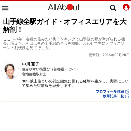
山手線全駅ガイド・オフィスエリアを大
解剖！
ここ3～4年、各種の住みたい街ランキングで山手線の駅が挙げられる機
会が増えた。今回はその山手線の全容を概観、合わせて主にオフィスゾ
ーンの利便性を見て行こう。
更新日：
2016年09月28日
中川 寛子
住みやすい街選び（首都圏） ガイド
宅地建物取引士
30年以上住まいの雑誌編集に携わる経験を生かし、実際に歩い
て集めた街情報を紹介します。
プロフィール詳細
執筆記事一覧