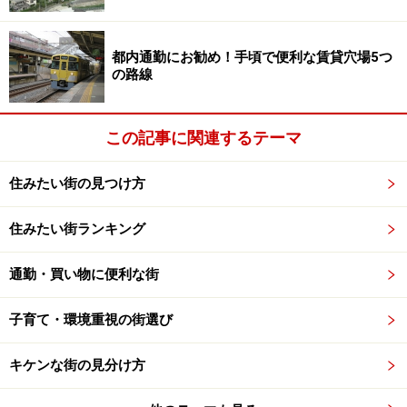
り、数多くの飲食店に映画館、寄席などの娯楽施設があ
り、都庁その他の公共施設や大学などの大規模病院、新
都内通勤にお勧め！手頃で便利な賃貸穴場5つ
宿中央公園や寺社などの緑がすべて徒歩圏にあると考え
の路線
れば、どれだけ便利かはすぐ分かる。
この記事に関連するテーマ
新宿の場合、主に西新宿の高層ビル街区の外側に住宅が
多数できたことでイメージが変わり、見直されてきた。
住みたい街の見つけ方
同様の変化は他の山手線駅でも起きており、今後、山手
線の見直しはさらに進むはずだ。
住みたい街ランキング
通勤・買い物に便利な街
特筆すべきは医療機関の集中、不安は高齢
化
子育て・環境重視の街選び
生活の利便性に関して、ひとつ、特筆すべき事実を指摘
キケンな街の見分け方
しておこう。それは山手線内には大規模病院が集中して