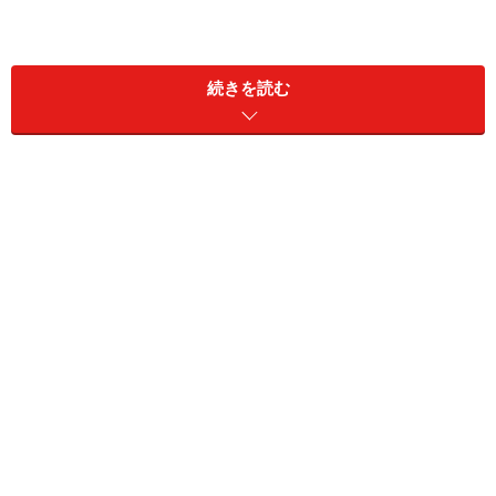
続きを読む
そのため、複数路線を利用できる駅が大半で、どこかの
路線が止まっても他路線を利用して移動が可能。たとえ
ば、山手線と京浜東北線は田端から品川間を並走してお
り、山手線が止まっても京浜東北線利用という手があ
る。同様に埼京線は大崎から池袋間を走行しており、恵
比寿駅、渋谷駅、新宿駅、池袋駅においては代替として
利用できる。
JRのみならず、主に山手線内側を走る東京メトロ各線、