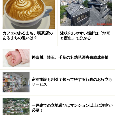
が違う場合もあるが、山手線駅のうちで他路線が利用で
きないのは目白駅、新大久保駅だけだ。
大規模店に商店街、様々な娯楽施設と生活
カフェのあるまち、喫茶店の
液状化しやすい場所は「地形
も便利、快適
あるまちの違いは？
と歴史」で分かる
神奈川、埼玉、千葉の乳幼児医療費助成事情
新宿といえばかつては夜のイメージ。最近では健康的なイメ
ージも強くなった（クリックで拡大）
宿泊施設も割引？知って得する行政のお役立ち
山手線は足回りの利便性だけではなく、生活の利便性も
サービス
高い。
代表的なのは新宿。かつては繁華街としてのイメージが
一戸建ての立地選びはマンション以上に注意が
必要！
強く、住む街としての認識が低かったが、デパートがあ