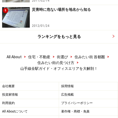
わけだが、都心には他地域より大きい介護リスクがある
2011/02/14
かもしれないことは覚えておいても良いと思う。
災害時に危ない場所を地名から知る
5
2012/01/24
赤は人気、価格・賃料ともに高い西側エリ
ア
ランキングをもっと見る
続いて山手線内のざっくりしたゾーン分けを説明しよ
う。以下の沿線図は3色に分けられており、濃淡はその
>
>
>
>
All About
住宅・不動産
街選び
住みたい街 首都圏
地域の特徴が薄いことを意味する。
>
住みたい街の見つけ方
山手線全駅ガイド・オフィスエリアを大解剖！
会社概要
採用情報
山手線29駅を非常におおまかに3つのエリアに分けてみた。
赤は人気エリア、緑は比較的安価で庶民的な雰囲気のあるエ
投資家情報
広告掲載
リア、青はオフィスなど業務エリア。色の濃淡はその地域の
特徴の強弱を表している。実際には間の部分は重なるところ
利用規約
プライバシーポリシー
もあり、特徴はこんなにきれいには分かれないが、ここは分
All Aboutについて
著作権・商標・免責
かりやすさ優先（クリックで拡大）