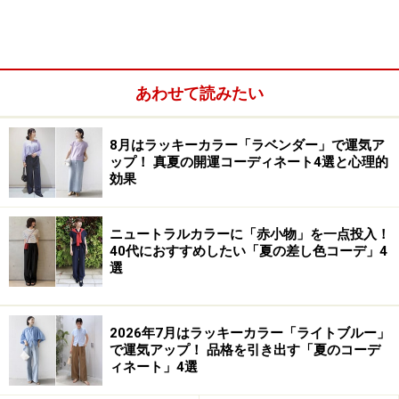
あわせて読みたい
8月はラッキーカラー「ラベンダー」で運気ア
ップ！ 真夏の開運コーディネート4選と心理的
効果
ニュートラルカラーに「赤小物」を一点投入！
40代におすすめしたい「夏の差し色コーデ」4
明るい暖色系は、太って見える
選
2026年7月はラッキーカラー「ライトブルー」
で運気アップ！ 品格を引き出す「夏のコーデ
ィネート」4選
左から、シェルベージュとダークネイビー (グーコミュー