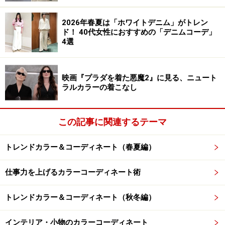
ン)GOUT COMMUN レーヨンナイロン両Vリブニット
2026年春夏は「ホワイトデニム」がトレン
次は、暗い色同士を比較してみましょう。ダークネイビ
ド！ 40代女性におすすめの「デニムコーデ」
4選
ー（寒色系）よりも、ラストブラウン（暖色系）の方が
膨張して見えます。膨張色と収縮色は、進出色と後退色
にも対応しています。形や大きさが同じでも、色が異な
映画『プラダを着た悪魔2』に見る、ニュート
ると、近づいたり、後退したりして見えます。このよう
ラルカラーの着こなし
に、
「見かけの距離（奥行き）」が変化して見えること
を、「進出色」「後退色」と呼びます。
この記事に関連するテーマ
シェルベージュやラストブラウンよりも、ダークネイビ
トレンドカラー＆コーディネート（春夏編）
ーのほうが後方にあるように見えます。控えめな印象を
与えたいときは、暗い寒色系が効果的です。
仕事力を上げるカラーコーディネート術
トレンドカラー＆コーディネート（秋冬編）
暗い色は、重く固い印象を与える
インテリア・小物のカラーコーディネート