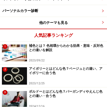
パーソナルカラー診断
他のテーマも見る
左から、セージグリーンとブラック [トフアンドロードス
トーン] TOFF&LOADSTONE(トフアンドロードストーン) ハン
人気記事ランキング
ドバッグ ミニヨンリザード
補色とは？ 色相環からわかる効果・意味・反対色
大きさもデザインも同じバッグを比較してみましょう。
1
との違いを解説
セージグリーンとブラック、色が違うだけですが、ブラ
ックのほうが小さく、奥にあるように見えます。そし
2023/09/22
て、重く固い印象を受けるのではないでしょうか。
アイボリーとはどんな色？ベージュとの違い、ア
2
イボリーに合う色
このように、見た目の重さや固さは、明度が関係してい
2023/12/25
ます。一般に、
明るい色は軽く柔らかい印象を与え、暗
ボルドーとはどんな色？バーガンディやえんじ色
3
い色は重く固く感じられます。
バッグを持ったときの感
との違い・合う色
じ方も変わってくるので、荷物を軽くしたい人は、明る
2024/12/16