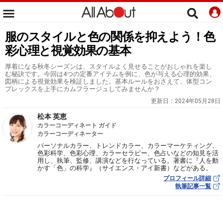
服のスタイルと色の関係を抑えよう！色
彩心理と視覚効果の基本
厚着になる秋冬シーズンは、スタイルよく見せることがおしゃれを楽し
む秘訣です。今回は4つの定番アイテムを例に、色が与える心理的効果、
図柄による視覚効果を検証しました。基本ルールをおさえて、体型コン
プレックスを上手にカムフラージュしてみませんか？
更新日：
2024年05月28日
松本 英恵
カラーコーディネート ガイド
カラーコーディネーター
パーソナルカラー、トレンドカラー、カラーマーケティング、
色彩科学、色彩心理、カラーセラピー、色占いなどの知見を活
用し、執筆、監修、講演などを行なっている。著書に『人を動
かす「色」の科学』（サイエンス・アイ新書）などがある。
プロフィール詳細
執筆記事一覧