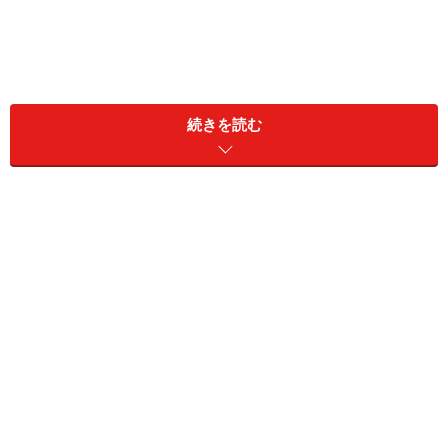
＜目次＞
続きを読む
明るい暖色系は、太って見える
暗い寒色系は、控えめに見える
暗い色は、重く固い印象を与える
鮮やかな暖色系は、見る人の注意を引きつける
縦のラインをつくれば細く見える!?
細めのストライプのほうが、細く見える!?
派手になりすぎないトラッドな赤チェック
マニッシュなモノトーン系チェック