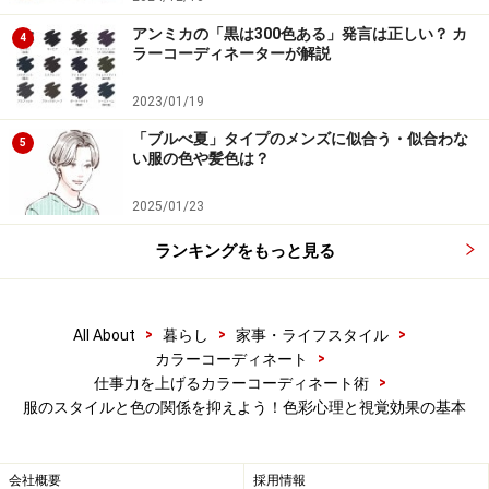
い色のバッグにすると効果的です。
アンミカの「黒は300色ある」発言は正しい？ カ
4
ラーコーディネーターが解説
また、見た目の重さや固さは、服も同様です。引き締ま
って見えるという理由から、白など明るい色は敬遠さ
2023/01/19
れ、黒など暗い色が好まれる傾向がありますが、見た目
「ブルべ夏」タイプのメンズに似合う・似合わな
5
の重さや固さは、女性らしい印象を損なうこともありま
い服の色や髪色は？
す。
2025/01/23
ランキングをもっと見る
>
>
>
All About
暮らし
家事・ライフスタイル
>
カラーコーディネート
>
仕事力を上げるカラーコーディネート術
服のスタイルと色の関係を抑えよう！色彩心理と視覚効果の基本
会社概要
採用情報