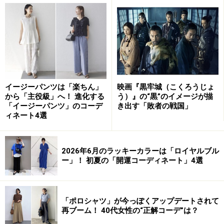
ン)GOUT COMMUN レーヨンナイロン両Vリブニット
大きさもデザインも同じニットを比較してみましょう。
ダークネイビーに比べると、シェルベージュのほうが膨
張して見えます。このように、色によって大きく見えた
り、小さく見える「大きさの知覚」の現象のことを、
「膨張色」「収縮色」と呼びます。
膨張色と収縮色は、
イージーパンツは「楽ちん」
映画『黒牢城（こくろうじょ
主に明度に関係があり、一般に明るい色のほうが暗い色
から「主役級」へ！ 進化する
う）』の“黒”のイメージが描
「イージーパンツ」のコーデ
き出す「敗者の戦国」
より大きく見えます。
ィネート4選
暗い寒色系は、控えめに見える
2026年6月のラッキーカラーは「ロイヤルブル
ー」！ 初夏の「開運コーディネート」4選
「ポロシャツ」が今っぽくアップデートされて
再ブーム！ 40代女性の“正解コーデ”は？
左から、ラストブラウンとダークネイビー (グーコミュー