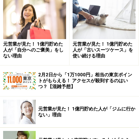
しい、意識していない）が、どんな割合になっている
か、ぜひご覧ください（一部、筆者がデータを再計算し
て掲載しています）。
●年収300万円未満
元営業が見た！ 1億円貯めた
元営業が見た！ 1億円貯めた
思ったより、ゆとりのある家計運営ができた……5.0％
人が「自分へのご褒美」をし
人が「古いスーツケース」を
ない理由
使い続ける理由
思ったような家計運営ができた……18.0％
思ったより、家計運営は苦しかった……38.0％
意識したことがない
……
39.0％
2月2日から「1万1000円」相当の東京ポイン
トがもらえる！ アクセスが殺到するのはい
つ？【混雑予想】
●年収300
万
～500万円未満
思ったより、ゆとりのある家計運営ができた……9.6％
思ったような家計運営ができた……28.0％
元営業が見た！ 1億円貯めた人が「ジムに行か
ない」理由
思ったより、家計運営は苦しかった……27.7％
意識したことがない……34.7％