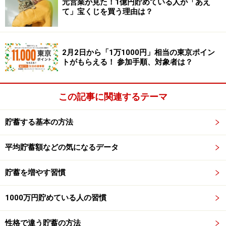
元営業が見た！1億円貯めている人が「あえ
●年収500
万
～750万円未満
て」宝くじを買う理由は？
思ったより、ゆとりのある家計運営ができた……15.2％
思ったような家計運営ができた……36.2％
思ったより、家計運営は苦しかった……20.5％
2月2日から「1万1000円」相当の東京ポイン
トがもらえる！ 参加手順、対象者は？
意識したことがない……28.1％
●年収750
万
～
1000万円
未満
この記事に関連するテーマ
思ったより、ゆとりのある家計運営ができた……8.3％
思ったような家計運営ができた……43.8％
貯蓄する基本の方法
思ったより、家計運営は苦しかった……10.4％
平均貯蓄額などの気になるデータ
意識したことがない……37.5％
貯蓄を増やす習慣
●年収
1000万円
以上
思ったより、ゆとりのある家計運営ができた……20.0％★
1000万円貯めている人の習慣
思ったような家計運営ができた……32.0％
思ったより、家計運営は苦しかった……8.0％★
性格で違う貯蓄の方法