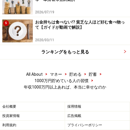
大きな教育費を負担している人は基本的にはいないでし
ょうし、「年収がそんなにあるのに？」と感じるかもし
2026/07/19
れません。一人暮らしで年収1000万円以上でも、みんな
お金持ちは食べない!? 貧乏な人ほど好む食べ物っ
5
て【ガイドが動画で解説】
がみんな、心も家計もゆとりがあって幸せを感じている
わけではないようです。
2020/03/11
ランキングをもっと見る
「家計運営に満足している割合」は、年収
500万円以上ではそれほど変わらない
>
>
>
>
All About
マネー
貯める
貯蓄
では、「家計運営に満足している人」は、年収別にどれ
>
1000万円貯めている人の習慣
年収1000万円以上あれば、本当に幸せなのか
くらいいるのでしょうか。「思ったより、ゆとりのある
家計運営ができた」＋「思ったような家計運営ができ
た」の両者を足したものを「家計運営に満足している
会社概要
採用情報
人」として、計算してみました（一部、ガイド西山がデ
投資家情報
広告掲載
ータを再計算して掲載しています）。
利用規約
プライバシーポリシー