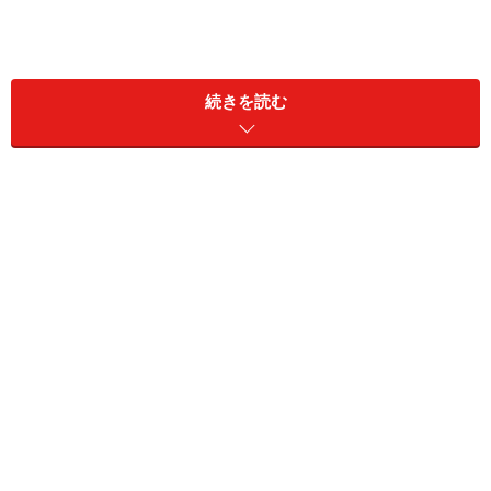
続きを読む
年収1000万円以上でも「家計にゆとりがあ
る」のは4人に1人
日々生活していくうえで、“家計にゆとりがあるかどう
か”は、幸せを感じる要素の一つだと思います。毎月カツ
カツでアップアップ。お金を使いすぎて余裕がない状態
だと、心にも余裕がなくなってしまいます。「年収1000
万円以上なら、家計にも心にも、さぞかしゆとりがある
だろう」と感じるかもしれません。
そこで、金融広報中央委員会「家計の金融行動に関する
世論調査［単身世帯調査］」（2020年）の「生活設計策