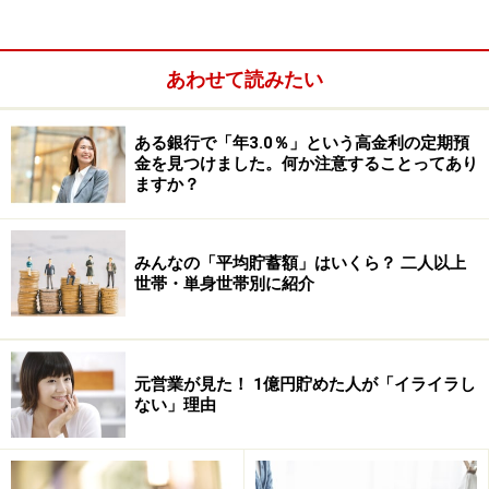
定の有無、家計全体のバランス評価、家計運営の評価」
より、年収別に「家計運営の評価」を見てみましょう。
あわせて読みたい
ある銀行で「年3.0％」という高金利の定期預
金を見つけました。何か注意することってあり
ますか？
みんなの「平均貯蓄額」はいくら？ 二人以上
世帯・単身世帯別に紹介
元営業が見た！ 1億円貯めた人が「イライラし
ない」理由
条件を揃えるために、今回は“一人暮らしの人のデー
タ”を見てみましょう。年収別に、家計運営の4つの評価
（思ったよりゆとりがある、思った通り、思ったより苦