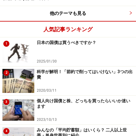
意識したことがない……40.0％
他のテーマも見る
確かに、年収が上がるにつれて「思ったより、ゆとりの
人気記事ランキング
ある家計運営ができた」が比較的増えている印象があり
ます。
日本の国債は買うべきですか？
1
ここで、★印をつけたところに注目してみましょう。
2025/01/30
科学が解明！「節約で削ってはいけない」3つの出
「年収
1000万円
以上」では、「思ったより、ゆとりのあ
2
費
る家計運営ができた人」をよく見てみると、
およそ5人
に1人の割合と
、意外と少ないのです。
2020/03/11
個人向け国債と株、どっちを買ったらいいか迷い
3
また「年収
1000万円
以上」でも、「思ったより、家計運
ます
営は苦しかった」という割合が8％
。他の年収の人に比
2023/10/13
べて割合が少ないとはいえ、１割近くの人が「苦しかっ
みんなの「平均貯蓄額」はいくら？ 二人以上世
た」と答えています。一人暮らしということで、例えば
4
帯・単身世帯別に紹介