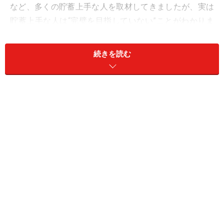
など、多くの貯蓄上手な人を取材してきましたが、実は
貯蓄上手な人は“完璧を目指していない”ことがわかりま
した。
続きを読む
押さえるところは押さえつつ、自分ができないことは適
当、ざっくり……そのように、完璧を目指していないから
こそ、長年の貯蓄に成功しているようです。
立派な朝食を作れないからといって、食べ
るのを諦める人はいない
ここで、「朝食をつくること」でたとえてみましょう。
焼き魚やほうれん草のおひたし、出汁巻き卵などがずら
りと並ぶような“和定食”は魅力的ですよね。でも忙しい
人が、そのような朝食を毎日作るのは大変です（少なく
とも、私にはできません……）。