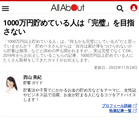
1000万円貯めている人は「完璧」を目指
さない
「1000万円以上貯めている人」は、“何もかも完璧にしている人”だと思っ
ていませんか？ 貯めベタさんからは「自分は家計簿をつけられないか
ら貯蓄は無理」などと諦めの声も聞かれますが……実は完璧でなくてOK。
2016年からお伝えしているこちらの記事、1000万円以上貯めている人に
たくさん取材をしてきたガイドがお伝えします。
更新日：
2022年11月24日
西山 美紀
貯蓄 ガイド
貯蓄法や子育てにかかるお金の貯め方などをテーマに、女性誌
やビジネス誌で活躍。お金が貯まる人になるコツをアドバイス
します！
プロフィール詳細
執筆記事一覧