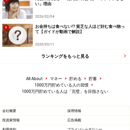
い」理由
もし、貯蓄0円から超短期間で100万円貯めたい場合は、
2026/02/04
ストイックに節約したり、出費や貯蓄と向き合ったりす
お金持ちは食べない!? 貧乏な人ほど好む食べ物っ
ることでも、目標額が少額で短期間であれば貯められる
5
て【ガイドが動画で解説】
かもしれません。短い距離なら、息を止めても走ること
ができるのと似ています。
2020/03/11
ランキングをもっと見る
一方で、“貯蓄1000万円以上”となると、長期間にわたり
ます。息を止めて“完璧”を目指しつづけていたら、どこ
かで挫折してしまいます。
>
>
>
>
All About
マネー
貯める
貯蓄
>
1000万円貯めている人の習慣
1000万円貯めている人は「完璧」を目指さない
貯蓄上手への道は、“完璧”を目指さないこと。ぜひ「ほ
どほど」の感覚で、少しずつできることから始めてみて
ください。
会社概要
採用情報
投資家情報
広告掲載
【関連記事をチェック！】
利用規約
プライバシーポリシー