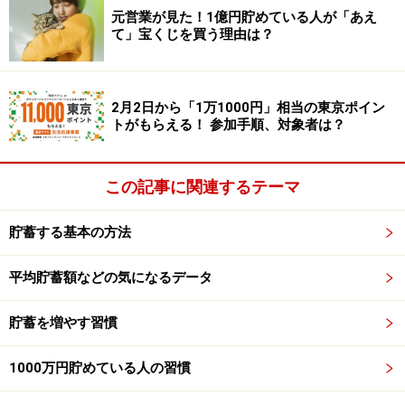
では、1000万円以上の貯蓄がある人は、どのようなスタ
元営業が見た！1億円貯めている人が「あえ
ンスなのでしょうか。
て」宝くじを買う理由は？
例えば、「（節約のために）毎日自炊する！」と決めて
2月2日から「1万1000円」相当の東京ポイン
いる人ばかりではありません。外出で疲れたり、ずっと
トがもらえる！ 参加手順、対象者は？
家にいたとしてもストレスが溜まったりすることもあ
り、「今日は家で料理できないな……」と感じることもあ
るでしょう。
この記事に関連するテーマ
貯蓄する基本の方法
そんなときは、おかずだけ買って帰り、家にストックし
てある冷凍ご飯と一緒に食べたり、「今日は災害用にス
平均貯蓄額などの気になるデータ
トックしているカップラーメン！（賞味期限がそろそろ
だし）」と思いきり簡単にすませたり。肩の力を抜い
貯蓄を増やす習慣
て、ほどほどのがんばりが続けられるように行動してい
るのです。
1000万円貯めている人の習慣