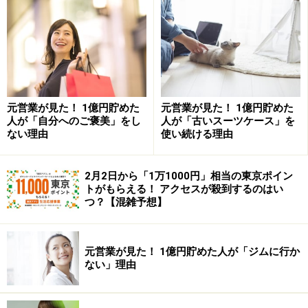
スアルファのおかずでカンタン和定食にする」と考える
人もいれば、「朝食はスピード重視。トーストかシリア
ルでパパッと済ませて、ランチや夕食で食事をゆっくり
楽しむ」と考える人もいることでしょう。
元営業が見た！ 1億円貯めた
元営業が見た！ 1億円貯めた
これは、貯蓄の考え方でも同じです。「家計簿がしっか
人が「自分へのご褒美」をし
人が「古いスーツケース」を
りつけられない」「銀行口座を確認するのが苦手」「つ
ない理由
使い続ける理由
い無駄な買い物をしてしまう」。だから「自分は貯蓄が
できない人」と早急に諦めたらもったいない。いきな
2月2日から「1万1000円」相当の東京ポイン
トがもらえる！ アクセスが殺到するのはい
り“完璧”を目指さず、自分に合ったやり方を見つけてい
つ？【混雑予想】
くことが貯蓄の秘訣なのです。
元営業が見た！ 1億円貯めた人が「ジムに行か
ない」理由
「絶対に○○する」というスタンスは、失敗
のもと