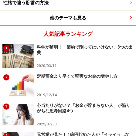
“絶対に”などと思っているとストレスが溜まり、「自炊
性格で違う貯蓄の方法
なんて、無理！」ということになりますものね。これ
他のテーマも見る
は、家計簿のケースでも同様です。
人気記事ランキング
忙しいのに、1円単位で毎日すべての出費を手書きでつ
けている人には、めったに出会いません。「流動費（月
科学が解明！「節約で削ってはいけない」3つの出
1
費
によって出費の変動があるもの。食費や外食費、交際
費、日用品代など）だけスマホの家計簿アプリでつけ
2020/03/11
る」「レシートを取っておき、週末にチェックする」と
定期預金より早くて堅実なお金の増やし方
2
いうくらいの人も多くいます。
2019/12/14
なかには「家計簿を全くつけていない」という人も。お
給料が入ったらすぐに貯蓄を別の口座に移す仕組み（財
心当たりがない？「お金が貯まらない人」が陥り
3
がちな思考回路4つ
形貯蓄など）をつくっていて、手元にあるお金をすべて
使っても貯蓄は確保され、出費の内訳を見なくてもいい
2025/07/03
というのが理由です。
元営業が見た！ 1億円貯めた人が「イライラしな
4