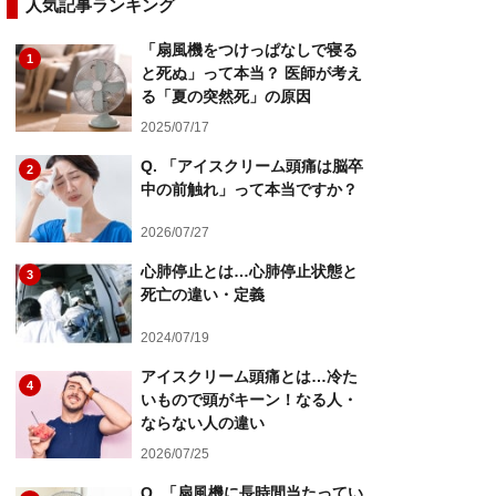
人気記事ランキング
「扇風機をつけっぱなしで寝る
1
と死ぬ」って本当？ 医師が考え
る「夏の突然死」の原因
2025/07/17
Q. 「アイスクリーム頭痛は脳卒
2
中の前触れ」って本当ですか？
2026/07/27
心肺停止とは…心肺停止状態と
3
死亡の違い・定義
2024/07/19
アイスクリーム頭痛とは…冷た
4
いもので頭がキーン！なる人・
ならない人の違い
2026/07/25
Q. 「扇風機に長時間当たってい