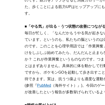
のです。筋力をアップさせると消費カロリーが
た、歩くことによる筋力UPはヒップアップに
す。
■「やる気」が出る・うつ状態の改善につなが
毎日が忙しく、「なんだかもうやる気が起きな
ています。というのも、私たちの脳というのは
のです。このことを心理学用語では「作業興奮
けをしぶしぶ始めてみたら、だんだんと止まら
か？ これが作業興奮というものなのです。つ
とはまずありません。具体的に体を動かして行
ですから、ポケモンGOを起動して歩き出すこ
待できます。実は、抗うつ薬よりも適度な運動
(参照『
PubMed
（海外サイト）』)。今回のゲ
が改善したという報告が多数挙げられているよ