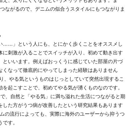
増え、太りにくくなるというメリットもあります。ま
もつながるので、デニムの似合うスタイルにもつながりま
る
い……」という人にも、とにかく歩くことをオススメし
体に刺激が入ることでスイッチが入り、初めて動き出す
」といいます。例えばおっくうに感じていた部屋の片づ
なくなって徹底的にやってしまった経験はありません
まり、やる気というものはじっとしていて突然出現するこ
動を起こすことで、初めてやる気が湧くものなのです。
とで、自然と「やる気」に満ち溢れた生活につながると期
をした方がうつ病が改善したという研究結果もあります
ームの流行によっても、実際に海外のユーザーから抑うつ
うです。