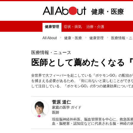
健康・医療
健康管理
症状・病気
治療・介護
All About
健康・医療
健康管理
医療情報・ニ
医療情報・ニュース
医師として薦めたくなる『
全世界で大フィーバーを起こしている『ポケモンGO』の配信
を捕まえる必要があるため、「街に出ないと楽しむことができ
して注目している、『ポケモンGO』の5つの健康効果について
菅原 道仁
家庭の医学 ガイド
医師
現役脳神経外科医。脳血管障害を中心に、救急医
血・脳梗塞・認知症などに代表される脳・神経の
ぞご利用下さい。