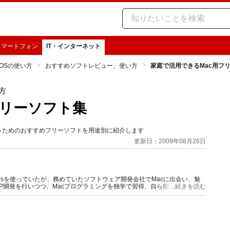
スマートフォン
IT・インターネット
 OSの使い方
おすすめソフトレビュー、使い方
家庭で活用できるMac用フ
方
フリーソフト集
うためのおすすめフリーソフトを用途別に紹介します
更新日：2009年08月26日
owsを使っていたが、務めていたソフトウェア開発会社でMacに出会い、魅
PHP開発を行いつつ、Macプログラミングを独学で習得、自ら開発を行うよう
...続きを読む
も行っている。