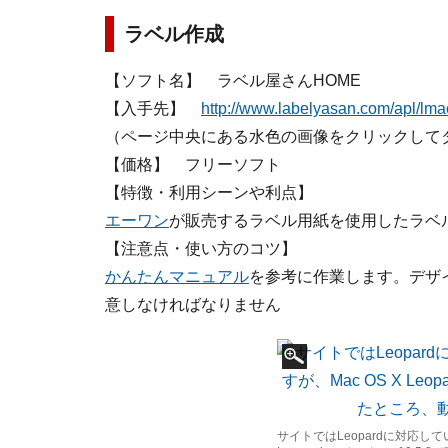
ラベル作成
【ソフト名】 ラベル屋さんHOME
【入手先】
http://www.labelyasan.com/apl/lma
（ページ中央にある水色の画像をクリックして
【価格】 フリーソフト
【特徴・利用シーンや利点】
エーワン
が販売するラベル用紙を使用したラベ
【注意点・使い方のコツ】
かんたんマニュアル
を参考に作業します。デザ
意しなければなりません
サイトではLeopardに対応して