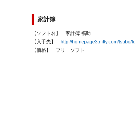
家計簿
【ソフト名】 家計簿 福助
【入手先】
http://homepage3.nifty.com/tsubo/f
【価格】 フリーソフト