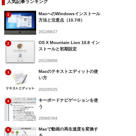
人気記事ランキング
MacへのWindowsインストール
1
方法と注意点（10.7/8）
2012/08/17
OS X Mountain Lion 10.8 イン
2
ストールと初期設定
2012/08/06
Macのテキストエディットの使
3
い方
2022/05/25
キーボードナビゲーションを使
4
う
2009/07/04
Macで動画の再生速度を変換す
5
る