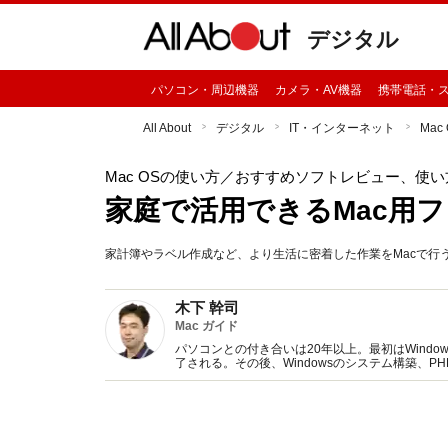
デジタル
パソコン・周辺機器
カメラ・AV機器
携帯電話・
All About
デジタル
IT・インターネット
Mac
Mac OSの使い方
／おすすめソフトレビュー、使い
家庭で活用できるMac用
家計簿やラベル作成など、より生活に密着した作業をMacで行
木下 幹司
Mac ガイド
パソコンとの付き合いは20年以上。最初はWind
了される。その後、Windowsのシステム構築、
になる。「MacPeople」などの雑誌の執筆など