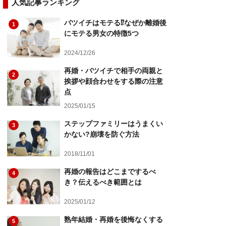
人気記事ランキング
バツイチはモテる⁉︎なぜか離婚後
1
にモテる男女の特徴5つ
2024/12/26
再婚・バツイチで相手の両親と
2
挨拶や顔合わせをする際の注意
点
2025/01/15
ステップファミリーはうまくい
3
かない?崩壊を防ぐ方法
2018/11/01
再婚の報告はどこまでするべ
4
き？伝えるべき範囲とは
2025/01/12
熟年結婚・再婚を後悔なくする
5