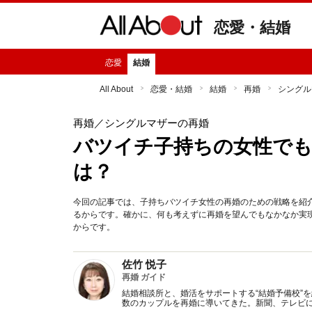
恋愛・結婚
恋愛
結婚
All About
恋愛・結婚
結婚
再婚
シングル
再婚
／シングルマザーの再婚
バツイチ子持ちの女性でも
は？
今回の記事では、子持ちバツイチ女性の再婚のための戦略を紹
るからです。確かに、何も考えずに再婚を望んでもなかなか実
からです。
佐竹 悦子
再婚 ガイド
結婚相談所と、婚活をサポートする“結婚予備校”を
数のカップルを再婚に導いてきた。新聞、テレビ