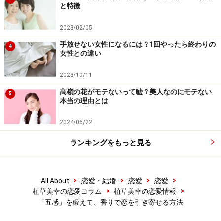
しかも、
「嗅覚」が恋愛に影響するというのは、単に気
と特徴
分や感覚の問題ではなく、科学的に実証されているそう
なんです！
2023/02/05
手放せない女性になるには？1回やったら終わりの
4
女性との違い
ハーブ「ヴァーベナ」の香り使った実験がまさにピッタ
リで、
異性の「右脳」を活性化させるということが、杏
2023/10/11
林大学・古賀良彦名誉教授により科学的に実証
されてい
高嶺の花がモテないって嘘？美人なのにモテない
5
ます。
本当の理由とは
2024/06/22
ランキングをもっと見る
噴霧後3分経過時の、脳血流量画像（図１）／杏林大学・古
賀良彦名誉教授調べ
>
>
>
>
All About
恋愛・結婚
恋愛
恋愛
>
>
植草美幸の恋愛コラム
植草美幸の恋愛情報
「五感」を鍛えて、香りで恋を引き寄せる方法
実験の内容は、「ただの水」と「ヴァーベナの香り」を
手首につけた女性と5分間会話をしてもらった際の、男