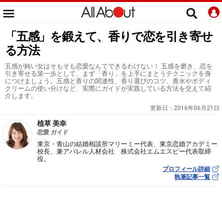
「五感」を鍛えて、香りで恋を引き寄せ
る方法
五感が鈍い女はそもそも恋愛なんてできるわけない！ 五感を磨き、恋を
引き寄せる第一歩として、まず「香り」を上手にまとうテクニックを身
につけましょう。五感と香りの関連性、香り選びのコツ、香水やボディ
クリームの使い分けなど、実際にガイドが実践している方法を交えて紹
介します。
更新日：
2016年06月21日
植草 美幸
恋愛 ガイド
東京・青山の結婚相談所マリーミー代表、東京恋婚アカデミー
校長、兼アパレル人材会社 株式会社エムエスピー代表取締
役。
プロフィール詳細
執筆記事一覧