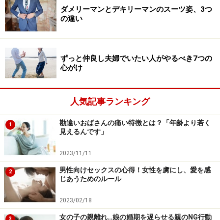
男性だって人間だし、動物だから。自分にはない匂い……
ダメリーマンとデキリーマンのスーツ姿、3つ
の違い
たとえば、女性らしい香りがすると、キュンとくるんで
す。
男性がどんな香りが好きなのかなと知っておき、そ
れをまとうことで、恋愛する準備ができているという合
ずっと仲良し夫婦でいたい人がやるべき7つの
図をする。つまり「五感の会話」になるんですね。
心がけ
っていうか、
恋愛したいと言いながら汗ばんだ匂いや加
人気記事ランキング
齢臭を放置して、くっさい香りで歩き回ってるとか、地
獄ですよ！ 人間、無臭では生きていけないんだから！
い
勘違いおばさんの痛い特徴とは？「年齢より若く
1
ますぐ、五感を磨いて、いい香りのオンナになりなさ
見えるんです」
い！
2023/11/11
男性向けセックスの心得！女性を虜にし、愛を感
2
じあうためのルール
嗅覚と恋愛のマリアージュは実証済み
2023/02/18
女の子の親離れ…娘の婚期を遅らせる親のNG行動
3