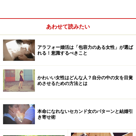
いの！ 世のがけっぷちオンナたちは、大体が仕事人間に
なりすぎて、五感が鈍っています。仕事だけじゃなく
て、ちゃんと世の中を見て、聞いて、体感してほしいん
あわせて読みたい
ですよ。
アラフォー婚活は「包容力のある女性」が選ば
れる！意識するべきこと
かわいい女性はどんな人？自分の中の女を目覚
めさせるための方法とは
本命になれないセカンド女のパターンと結婚引
き寄せ術
最近、感じましたか？ 夕日の景色、雨のにおい、小鳥の