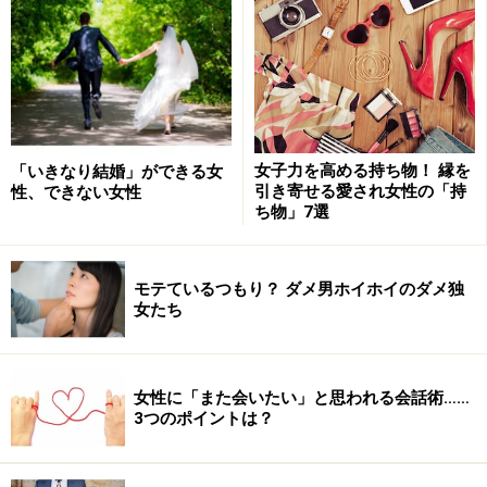
さえずり……。
道で子供が騒いでいたら、「小さい子は元気がいいな
ぁ、かわいい！」。
外にお花が咲いていたら、「わぁキレイ、いい匂いだな
ぁ」。
こんなふうに五感で感じるすべてに素直に反応し、ポジ
女子力を高める持ち物！ 縁を
「いきなり結婚」ができる女
引き寄せる愛され女性の「持
性、できない女性
ティブな感情が沸き、感想を言えていますか？
ち物」7選
それができない女は、
男性と一緒に食事に行って、「あ
モテているつもり？ ダメ男ホイホイのダメ独
りがとうございます、今日は楽しかったです。誘ってく
女たち
れて、うれしかった！」なんて感じもしないから、言葉
が出てこないんです。だ・か・ら、モテないんですね?!
女性に「また会いたい」と思われる会話術……
逆に言うと、相手の男性たちだって、五感を駆使して恋
3つのポイントは？
愛しているわけです。