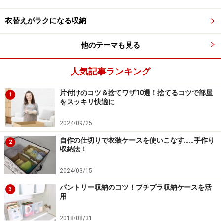
りのいいモノから収納。背の高いモノのために、棚板の
間隔を変えながら作業を進めます。
衣替えがラクになる収納
他のテーマも見る
空にした状態で、棚板を外して間隔を変えて収納作業を進め
る
人気記事ランキング
物入れや下駄箱の場合は、可動棚になっているというの
片付けのコツ＆捨てワザ10選！捨てるコツで部屋
1
が一般的。位置を変えるというのは手間がかかることな
をスッキリ快適に
のですが、しまいたいモノに合わせて間隔を調節するこ
2024/09/25
とをおすすめします。棚板が足りない場合は、ホームセ
ンターで板をカットしてもらったり、市販の突っ張り棚
自作の仕切りで衣装ケースを使いこなす……手作り
2
収納法！
を利用したりしましょう。
2024/03/15
本当は同じ場所にあるといいのに、家のあちこちに分散
パントリー収納のコツ！プチプラ収納ケースを活
3
していると、使いたいモノを見つけるために探し回らな
用
くてはなりません。こういった状況が起こるのはY.Mさん
2018/08/31