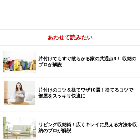
あわせて読みたい
家全体の収納場所をひと通り見せていただいたところ、
廊下の物入れは本を中心にアルバムや雑貨などがぎっし
りと詰まっていました。アイテム数が多いだけではな
片付けてもすぐ散らかる家の共通点3！ 収納の
プロが解説
く、手前と奥との2列にしまわれているので、中身を把
握するのが容易ではありません。また、どれが誰のモノ
なのか、混じり合っていて分かりにくくなっているよう
片付けのコツ＆捨てワザ10選！捨てるコツで
です。
部屋をスッキリ快適に
床から天井まで使える廊下収納（左）。BedRoom2にあるト
ールキャビネット家具にはフラワー資材が入っている（右）
リビング収納術！広くキレイに見える方法を収
納のプロが解説