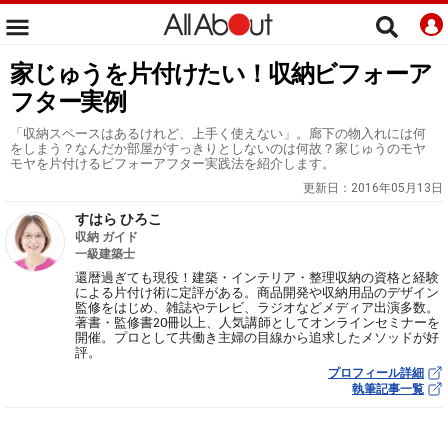
家じゅうを片付けたい！収納ビフォーア
フター実例
「収納スペースはあるけれど、上手く使えない」。廊下の物入れには何
をしまう？なんだか部屋がすっきりとしないのは何故？家じゅうのモヤ
モヤを片付けるビフォーアフター実践法を紹介します。
更新日：
2016年05月13日
すはら ひろこ
収納 ガイド
一級建築士
還暦過ぎても現役！建築・インテリア・整理収納の資格と経験
による片付け術に定評がある。商品開発や収納用品のデザイン
監修をはじめ、雑誌やテレビ、ラジオなどメディア出演多数。
著書・監修書20冊以上、人気講師としてオンラインセミナーを
開催。プロとして共働き主婦の目線から追求したメソッドが好
評。
プロフィール詳細
執筆記事一覧