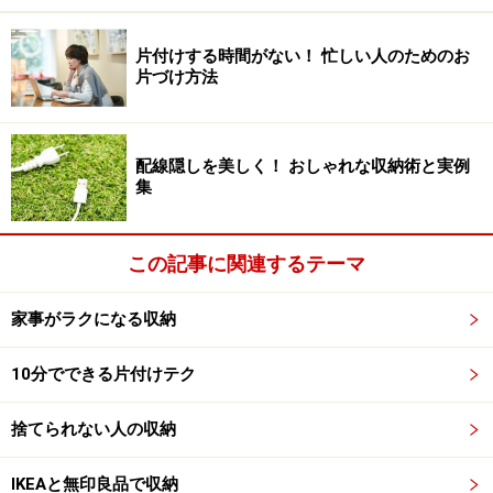
出すことからスタート。廊下収納から外に出したモノ
は、別の収納場所へと移動することになるので、事前に
片付けする時間がない！ 忙しい人のためのお
準備した段ボール10箱を使って、アイテムと所有者で分
片づけ方法
けていきます。
配線隠しを美しく！ おしゃれな収納術と実例
本や雑貨で10箱が満杯になったので、アルバムは取り出さず
集
次の作業のときまで現状のままに
この記事に関連するテーマ
手順その2：廊下収納にフラワー資材を収め
家事がラクになる収納
る作業
10分でできる片付けテク
廊下収納の棚からモノを取り出したので、次はそこにし
まいたいと計画しているフラワー資材を収めていきま
捨てられない人の収納
す。資材は種類が多く、背の高いモノやデリケートな素
材、壊れやすい器などがあるので、箱に入っていて収ま
IKEAと無印良品で収納