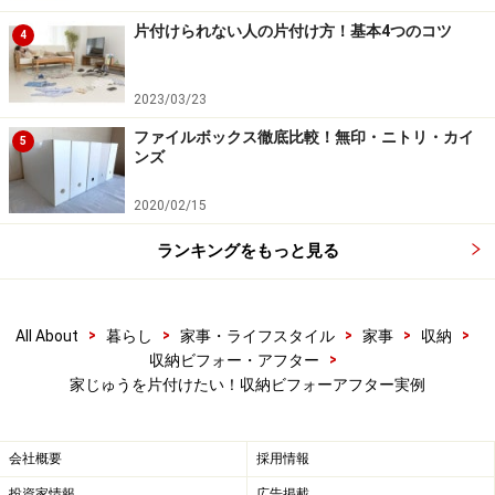
宅だけのことではありません。部屋の使いみちが変わっ
片付けられない人の片付け方！基本4つのコツ
たり、子どもが成長して部屋を使う人が変わったりした
4
ときに、モノの移し替えをしていないという場合にも起
こりがち。分散していて不便を感じたら、散らばってい
2023/03/23
るモノを集めてきて、一つの場所にまとめて収納し直し
ファイルボックス徹底比較！無印・ニトリ・カイ
5
ましょう。
ンズ
2020/02/15
手順その3：キャビネットを別の部屋に移し
ランキングをもっと見る
て違う用途で使う
廊下収納にフラワー資材が収まったので、リビングボー
>
>
>
>
>
All About
暮らし
家事・ライフスタイル
家事
収納
ド（A）の引き出し4段のうち2段が空いて、BedRoom2
>
収納ビフォー・アフター
家じゅうを片付けたい！収納ビフォーアフター実例
のキャビネット（B）はすべて空になりました。そこで
そのキャビネットを利用して、アルバムや書類をしまう
ことになったので、Y.Mさんが使っているBedRoom2に移
会社概要
採用情報
動させる作業を行います。一方、キャビネットがなくな
投資家情報
広告掲載