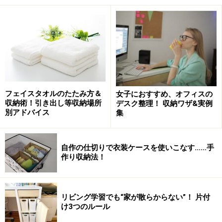
フラワー資材がリビングボードとBedRoom3の室内にもある
以前使っていたアトリエから持ち帰ったという、フラワ
ー資材がリビングBedRoom2と3に分散しているため材料
の全体量がつかめず、どこに何があるのかが分からない
ので、制作に取りかかりにくくなっています。
フェイスタオルのたたみ方＆
女子におすすめ、オフィスの
収納術！引き出し等収納場所
デスク整理！ 収納ワザ&実例
そこで片付け作業の第一ステップは、モノが混在してい
別アドバイス
集
て把握しづらい廊下収納から手掛けることにしました。
そしてあちこちに分散しているフラワー資材を集めて、
廊下収納にしまうという計画でスタートします。
自作の仕切りで衣装ケースを使いこなす……手
作り収納法！
手順その1：廊下収納から取り出す作業
リビング学習でも“家が散らからない”！ 片付
け3つのルール
片付ける手順その1は、出せるモノを収納の中から取り