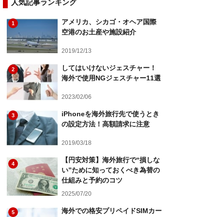
人気記事ランキング
アメリカ、シカゴ・オヘア国際
1
空港のお土産や施設紹介
2019/12/13
してはいけないジェスチャー！
2
海外で使用NGジェスチャー11選
2023/02/06
iPhoneを海外旅行先で使うとき
3
の設定方法！高額請求に注意
2019/03/18
【円安対策】海外旅行で“損しな
4
い”ために知っておくべき為替の
仕組みと予約のコツ
2025/07/20
海外での格安プリペイドSIMカー
5