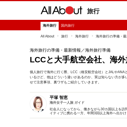
旅行
海外旅行
国内旅行
All About
旅行
海外旅行
海外旅行の準備・最
海外旅行の準備・最新情報
／海外旅行準備
LCCと大手航空会社、海
個人旅行で海外に行く際、LCC（格安航空会社）とJALやAN
いるけど、他はどういう違いがあるのか、実は知らない方が多い
せて注意事項、裏ワザもご紹介していきます。
平塚 智恵
海外女子一人旅 ガイド
社会人になってから、働きながら30カ国以上を訪
イティブに携わる一方、年間3回以上海外へ出か
ーの資格を取得し、世界中を旅しながらヨガも行