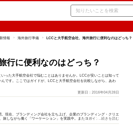
新情報
海外旅行準備
LCCと大手航空会社、海外旅行に便利なのはどっち？
外旅行に便利なのはどっち？
Aといった大手航空会社で悩むことはありませんか。LCCが安いことは知って
んです。ここではガイドが、LCCと大手航空会社を比較しながら、あわ
更新日：2016年04月28日
問。現在、ブランディング会社を立ち上げ、企業のブランディング・クリエ
け、旅しながら働く「ワーケーション」を実践中。またヨガインストラクタ
...続きを読む
っている。