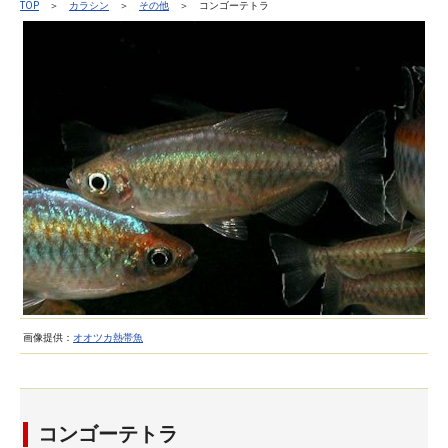
TOP
＞
カラシン
＞
その他
＞ コンゴーテトラ
画像提供：
オオツカ熱帯魚
コンゴーテトラ