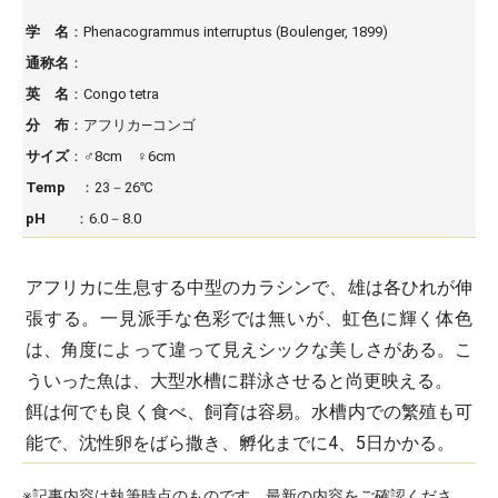
学 名
：Phenacogrammus interruptus (Boulenger, 1899)
通称名
：
英 名
：Congo tetra
分 布
：アフリカ―コンゴ
サイズ
：♂8cm ♀6cm
Temp
：23－26℃
pH
：6.0－8.0
アフリカに生息する中型のカラシンで、雄は各ひれが伸
張する。一見派手な色彩では無いが、虹色に輝く体色
は、角度によって違って見えシックな美しさがある。こ
ういった魚は、大型水槽に群泳させると尚更映える。
餌は何でも良く食べ、飼育は容易。水槽内での繁殖も可
能で、沈性卵をばら撒き、孵化までに4、5日かかる。
※記事内容は執筆時点のものです。最新の内容をご確認くださ