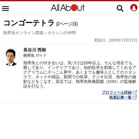
コンゴーテトラ
(2ページ目)
熱帯魚オンライン図鑑＞カラシンの仲間
更新日：
2005年12月31日
長谷川 秀樹
熱帯魚 ガイド
熱帯魚との付き合いは、気づけば20年以上。そんな現在でも、
癒しであり、インテリアであり、知的欲求を刺激してくれるア
クアリウムにぞっこん夢中。あくまでも趣味人としてのスタン
スで、ネットや雑誌、新聞での執筆、ラジオ出演、熱帯魚の撮
影などをこなす。直近では、熱帯魚映像図鑑（DVD）の監修解
説を行なう。
プロフィール詳細
執筆記事一覧