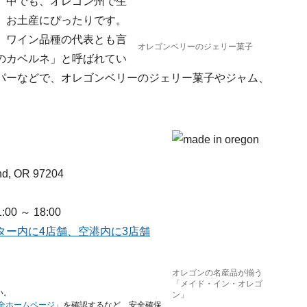
、中でも、オレゴン州で生
、お土産にぴったりです。
、ワイン品種の代表とも言
オレゴンベリーのジェリー菓子
のカベルネ」と呼ばれてい
パーなどで、オレゴンベリーのジェリー菓子やジャム、
nd, OR 97204
0 ～ 18:00
ター内に4店舗、空港内に3店舗
オレゴンの名産品が揃う
「メイド・イン・オレゴ
い。
ン」
安全ホームページ
」を確認するなど、安全確保