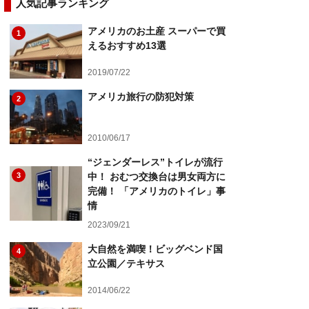
人気記事ランキング
アメリカのお土産 スーパーで買
1
えるおすすめ13選
2019/07/22
アメリカ旅行の防犯対策
2
2010/06/17
“ジェンダーレス”トイレが流行
3
中！ おむつ交換台は男女両方に
完備！ 「アメリカのトイレ」事
情
2023/09/21
大自然を満喫！ビッグベンド国
4
立公園／テキサス
2014/06/22