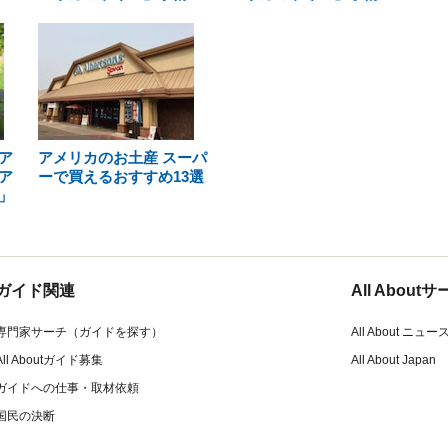
ア
アメリカのお土産 スーパ
ア
ーで買えるおすすめ13選
」
ガイド関連
All Abou
専門家サーチ（ガイドを探す）
All About ニュー
All Aboutガイド募集
All About Japan
ガイドへの仕事・取材依頼
国民の決断