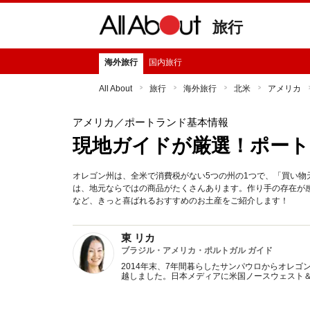
旅行
海外旅行
国内旅行
All About
旅行
海外旅行
北米
アメリカ
アメリカ
／ポートランド基本情報
現地ガイドが厳選！ポート
オレゴン州は、全米で消費税がない5つの州の1つで、「買い
は、地元ならではの商品がたくさんあります。作り手の存在が
など、きっと喜ばれるおすすめのお土産をご紹介します！
東 リカ
ブラジル・アメリカ・ポルトガル ガイド
2014年末、7年間暮らしたサンパウロからオレゴ
越しました。日本メディアに米国ノースウェスト