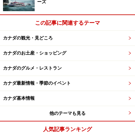
ーズ
内します。
この記事に関連するテーマ
オーロラ鑑賞 in イエローナイフ エクスプローラー
ホテル宿泊＜イエローナイフ発/3～5日間＞(大人
カナダの観光・見どころ
567ドル～)
カナダのお土産・ショッピング
オーロラ鑑賞 しっかり5時間ツアー＜11～5月/午後
10時～翌3時まで/日本語ガイド/イエローナイフ発
カナダのグルメ・レストラン
＞(大人 105ドル～)
Aurora village Aurora Viewing Tours(大人 126ドル～)
カナダ最新情報・季節のイベント
カナダ基本情報
■雪原を犬とかける 犬ぞり体験
他のテーマも見る
犬たちのたくましい走りには圧巻
人気記事ランキング