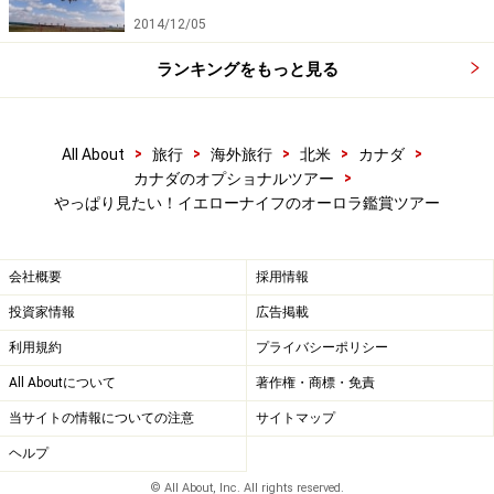
2014/12/05
Aurora village Dog Team Experience(大人 99.75ドル
～)
ランキングをもっと見る
■ローカルに人気の冬のアクティビティ アイスフィッ
>
>
>
>
>
All About
旅行
海外旅行
北米
カナダ
シング
>
カナダのオプショナルツアー
やっぱり見たい！イエローナイフのオーロラ鑑賞ツアー
釣り上げた魚は寒さのためにすぐに凍ってしまいます
会社概要
採用情報
一味違う体験をしたいあなたにおすすめなのが、冬の時
投資家情報
広告掲載
期ローカルに人気のアイスフィッシングです。アイスフ
利用規約
プライバシーポリシー
ィッシングは凍った湖に専用のドリルで穴をあけ、そこ
All Aboutについて
著作権・商標・免責
に釣竿をたらして魚を釣り上げます。日本ではワカサギ
当サイトの情報についての注意
サイトマップ
釣りが有名ですが、カナダではニジマス、イエローパー
ヘルプ
チ、イワナなど様々な魚を狙うことができます。氷上は
やはり冷え込みますが、テントなどで暖をとりながらゆ
© All About, Inc. All rights reserved.