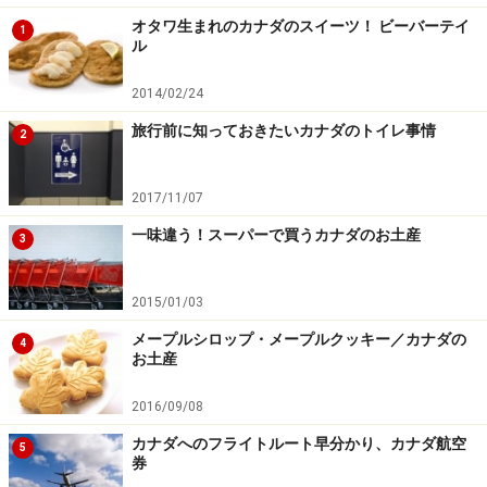
元々犬ぞりとはマッシャーと呼ばれる操縦者が複数の犬
オタワ生まれのカナダのスイーツ！ ビーバーテイ
1
にそりをひかせ、人や物資を運ぶ為の運搬手段でした。
ル
現在でも一部のエリアでは犬ぞりが人々の生活を助けて
2014/02/24
います。現在は実用的な目的よりも、主にレース競技と
旅行前に知っておきたいカナダのトイレ事情
して犬ぞりが行われています。冬の白い森や平野、凍っ
2
た湖を元気な犬たちに引かれて進んでいくのは、ほかで
は味わえない体験です。さらにレクチャーを受ければ、
2017/11/07
実際にマッシャーとしてそりを操縦することも可能で
一味違う！スーパーで買うカナダのお土産
3
す。どこまでも白く輝く雪原を犬ぞりで走り抜けましょ
う！
2015/01/03
メープルシロップ・メープルクッキー／カナダの
4
イエローナイフで犬ぞり体験 30分＜11～4月/日本語
お土産
ガイド/イエローナイフ発＞(大人 68.25ドル～)
2016/09/08
ノーザン アウトドア アドベンチャーツアー 犬ぞり
カナダへのフライトルート早分かり、カナダ航空
5
操縦体験 1時間＜12～4月/日本語ガイド/イエローナ
券
イフ発＞(大人 126.00ドル～)