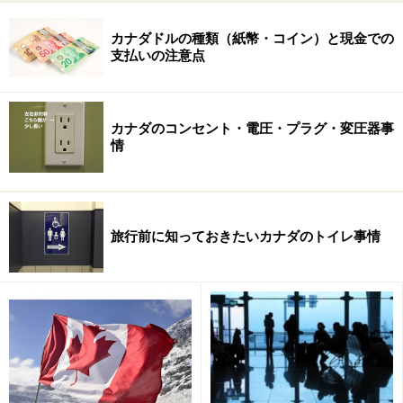
アー
カナダドルの種類（紙幣・コイン）と現金での
一生に一度はオーロラを見たいと思われている方、多い
支払いの注意点
のではないでしょうか。高確率でオーロラを見ることが
できるイエローナイフに足を運んでみませんか。夜のオ
ーロラ観賞はもちろん、昼の犬ぞりやアイスフィッシン
カナダのコンセント・電圧・プラグ・変圧器事
グも人気です。今回は朝から晩までイエローナイフ楽し
情
みつくす、おすすめのアクティビティをご紹介します。
旅行前に知っておきたいカナダのトイレ事情