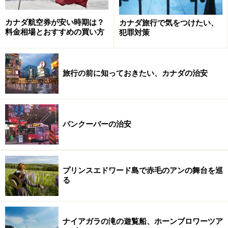
カナダ航空券が安い時期は？
カナダ旅行で気をつけたい、
料金相場とおすすめの買い方
犯罪対策
■イエローナイフといったらやっぱりオーロラ鑑賞
旅行の前に知っておきたい、カナダの治安
その日の条件によって色や形が変化します
イエローナイフはカナダ国内のみならず、世界的にも知
バンクーバーの治安
られた高確率でオーロラ観測できる観測地です。その理
由はイエローナイフが北緯62度に位置し、ちょうどオー
ロラベルトの真下に位置する事、晴天率が高い事、そし
て周りに人工的な光が少なく、遮るものがない広大な土
プリンスエドワード島で赤毛のアンの舞台を巡
る
地である事があげられます。一度でも同じ形、色をした
オーロラに出会うことはありません。一生に一度、その
目で自然が作り出す光の神秘を見に行きませんか。ツア
ナイアガラの滝の遊覧船、ホーンブロワーツア
ーに参加すればその日のベストポイントへガイドがご案