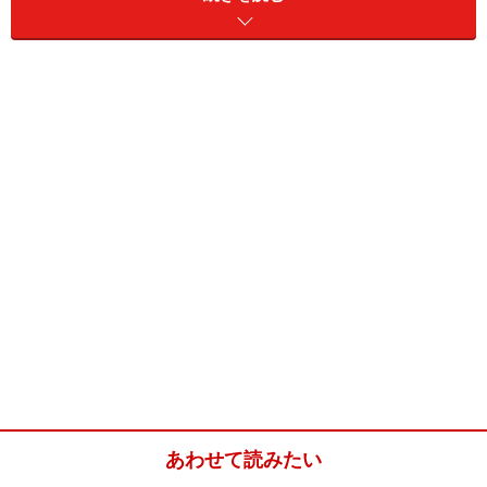
市内の公共交通機関は電車はなくバスのみです。カバー
されているエリアや運行本数も限られているため、移動
手段としては車が非常に便利です。しかし知らない雪国
での運転は不安が付きもの… そこでおすすめなのがオプ
ショナルツアーです。ツアーに参加すれば安心して目的
地まで向かうことができ、またアクティビティに必要な
道具をそろえる必要もありません。日本語のツアーもあ
りますので、英語に自身がなくても問題ありません。事
前のお申込みで不安なく、オーロラ観賞にお出かけくだ
さい！
あわせて読みたい
イエローナイフのおすすめオプショナルツ