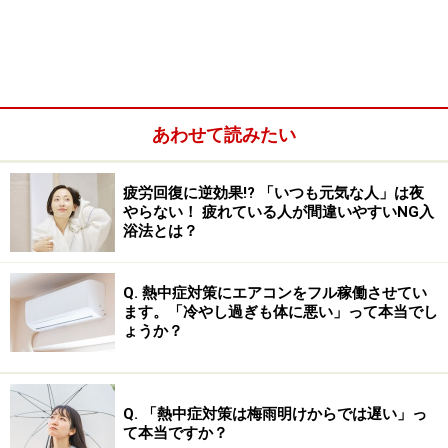
肩が体の前方に出てしまう巻き肩とは
あわせて読みたい
疲労回復に逆効果!? 「いつも元気な人」は夜
やらない！ 疲れている人が間違いやすいNG入
肩の付け根が前方へ巻くように動いていきます
浴法とは？
体に負担の少ない「良い姿勢」では、肩先と耳の穴を線
で結ぶと、床に対して垂直な線を引くことができます。
Q. 熱中症対策にエアコンをフル稼働させてい
ます。「冷やし過ぎも体に悪い」って本当でし
しかし「巻き肩」は、肩の位置が体の前方に位置するた
ょうか？
め、床に対して垂直ではなくなってしまうのです。
いまひとつピンとこない方は、少し極端に動かしてみる
Q. 「熱中症対策は梅雨明けからでは遅い」っ
とわかりやすいと思います。両腕を体の横へ下げ、手の
て本当ですか？