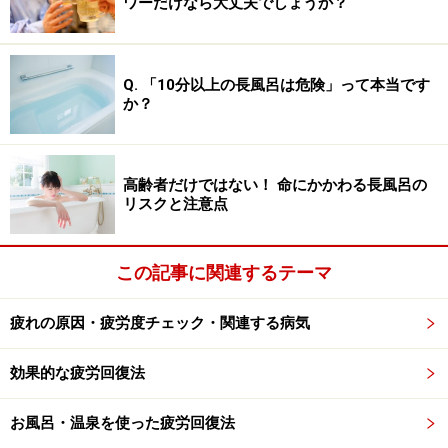
ワーだけなら大丈夫でしょうか？
ったりする
□手先が疲れやすく、指の関節が硬く動かしにくくなる
ことがある（動かしているうちにやわらぐ）
Q. 「10分以上の長風呂は危険」って本当です
か？
□寝違えやすくなる
□寝具が体に合わなくなったのか、寝心地が安定せず落
ち着かない
高齢者だけではない！ 命にかかわる長風呂の
□疲れやすく元気が出ない
リスクと注意点
巻き肩予備軍かも…今すぐ自分で出来る巻
この記事に関連するテーマ
き肩セルフチェック
疲れの原因・疲労度チェック・関連する病気
上記の症状に1つでも当てはまる方や気になる方は、今
すぐ巻き肩チェックをやってみましょう。立位・座位・
効果的な疲労回復法
仰向けとどんな姿勢でも確認できます。
お風呂・温泉を使った疲労回復法