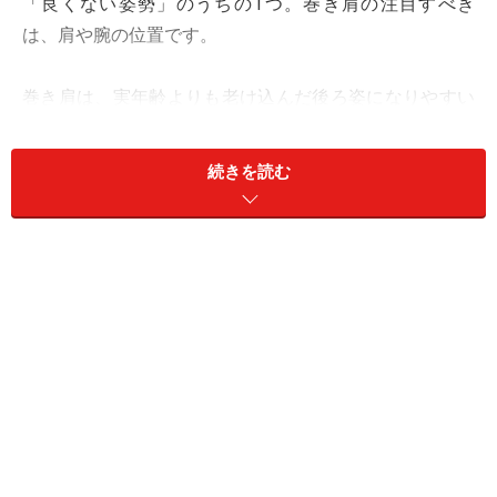
「良くない姿勢」のうちの1つ。巻き肩の注目すべき
は、肩や腕の位置です。
巻き肩は、実年齢よりも老け込んだ後ろ姿になりやすい
上に、結果的に体の様々な機能にも影響を及ぼす恐れが
あります。見た目だけはなく、身体機能の後退を防ぐた
続きを読む
めにも、まずは自分が巻き肩予備軍ではないかチェック
してみましょう。巻き肩に伴う症状や簡単にできる巻き
肩解消法をご紹介します。