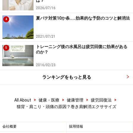
例えば左側の輪だけ内側に向いてしまったら、左巻き肩の可
は？
能性があります
2026/07/16
2． この輪が正面向きに近いほど理想的なのですが、
夏バテ対策10か条……効果的な予防のコツと解消法
4
斜めを向いてしまい鏡にキレイな輪が映っていない場合
は「巻き肩」の可能性が高いです。
2021/07/21
トレーニング後の水風呂は疲労回復に効果がある
5
のか？
2016/02/23
ランキングをもっと見る
手の甲が広く見えている状態です
※指で輪をつくるときにどうしても力が入ってしまうと
>
>
>
>
All About
健康・医療
健康管理
疲労回復法
いう人にオススメな方法 ⇒ 両手を下げた際に手
猫背・肩こり・頭痛の原因？巻き肩解消エクササイズ
の甲が広く見えてしまう人は「巻き肩」の可能性が高い
です。
会社概要
採用情報