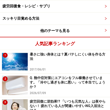
■鏡でチェックする方法
疲労回復食・レシピ・サプリ
全身が見える大きな鏡を使うと確認しやすいです。
スッキリ目覚める方法
他のテーマも見る
なるべく肩の力を抜いて親指と人差し指で輪をつくります
人気記事ランキング
1． 鏡の前に立ち、両腕をだらりと下げた状態で、親
暑さに強い身体とは？夏バテしにくい体を作る方
1
指と人差し指で輪をつくります（力は入れずに軽くで
法
OK）。
2017/06/01
Q. 熱中症対策にエアコンをフル稼働させていま
2
す。「冷やし過ぎも体に悪い」って本当でしょう
か？
2026/07/09
疲労回復に逆効果!? 「いつも元気な人」は夜やら
3
ない！ 疲れている人が間違いやすいNG入浴法と