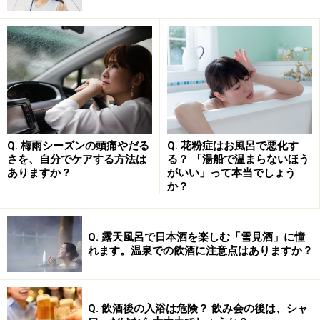
甲をフトモモの前面へ近づけるように動かしてみましょ
う。すると、肩が前方へ巻き込んだような姿勢になるこ
とが確認できます。
これは強制的に動かしているので、不自然な感覚を得る
かもしれませんが、実際の巻き肩の人は、肩や腕の位置
がおかしいと感じるよりも、次のような症状によって
Q. 梅雨シーズンの頭痛やだる
Q. 花粉症はお風呂で悪化す
「姿勢に問題があるのかも？」と考えるようになるケー
さを、自分でケアする方法は
る？ 「湯船で温まらないほう
スが多いです。
ありますか？
がいい」って本当でしょう
か？
肩こりや首こり、頭痛……巻き肩に伴う症状
Q. 露天風呂で日本酒を楽しむ「雪見酒」に憧
とは？
れます。温泉での飲酒に注意点はありますか？
□同じ姿勢を続けることがツライ
□肩こりや首こり、頭痛、背中の張りを感じる
Q. 飲酒後の入浴は危険？ 飲み会の後は、シャ
□腕が怠く感じることが増えたり、手先が冷えやすくな