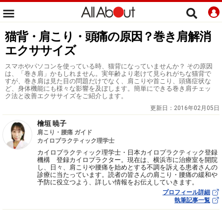
猫背・肩こり・頭痛の原因？巻き肩解消
エクササイズ
スマホやパソコンを使っている時、猫背になっていませんか？ その原因
は、「巻き肩」かもしれません。実年齢より老けて見られがちな猫背で
すが、巻き肩は見た目の問題だけでなく、肩こりや首こり、頭痛症状な
ど、身体機能にも様々な影響を及ぼします。簡単にできる巻き肩チェッ
ク法と改善エクササイズをご紹介します。
更新日：
2016年02月05日
檜垣 暁子
肩こり・腰痛 ガイド
カイロプラクティック理学士
カイロプラクティック理学士・日本カイロプラクティック登録
機構 登録カイロプラクター。現在は、横浜市に治療室を開院
し、日々、肩こりや腰痛を始めとする不調を訴える患者さんの
診療に当たっています。読者の皆さんの肩こり・腰痛の緩和や
予防に役立つよう、詳しい情報をお伝えしていきます。
プロフィール詳細
執筆記事一覧