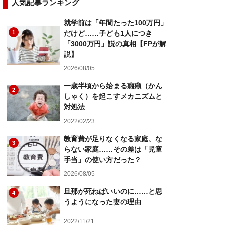
人気記事ランキング
就学前は「年間たった100万円」
1
だけど……子ども1人につき
「3000万円」説の真相【FPが解
説】
2026/08/05
一歳半頃から始まる癇癪（かん
2
しゃく）を起こすメカニズムと
対処法
2022/02/23
教育費が足りなくなる家庭、な
3
らない家庭……その差は「児童
手当」の使い方だった？
2026/08/05
旦那が死ねばいいのに……と思
4
うようになった妻の理由
2022/11/21