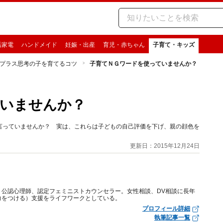
活家電
ハンドメイド
妊娠・出産
育児・赤ちゃん
子育て・キッズ
プラス思考の子を育てるコツ
子育てＮＧワードを使っていませんか？
ていませんか？
言っていませんか？ 実は、これらは子どもの自己評価を下げ、親の顔色を
更新日：2015年12月24日
、公認心理師、認定フェミニストカウンセラー。女性相談、DV相談に長年
力をつける）支援をライフワークとしている。
プロフィール詳細
執筆記事一覧