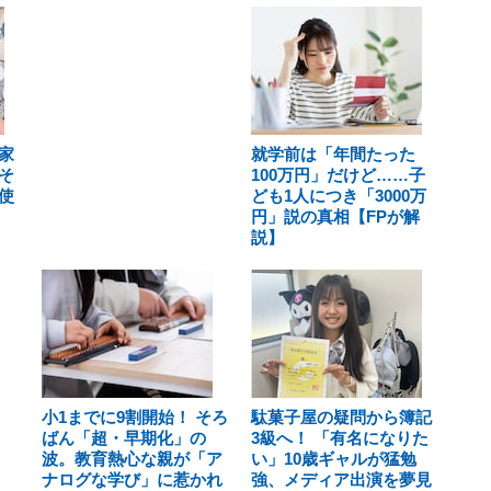
家
就学前は「年間たった
そ
100万円」だけど……子
使
ども1人につき「3000万
円」説の真相【FPが解
説】
小1までに9割開始！ そろ
駄菓子屋の疑問から簿記
ばん「超・早期化」の
3級へ！ 「有名になりた
波。教育熱心な親が「ア
い」10歳ギャルが猛勉
ナログな学び」に惹かれ
強、メディア出演を夢見