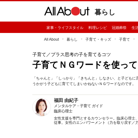
暮らし
家事・ライフスタイル
料理レシピ
冠婚葬祭
生
All About
暮らし
子育て・キッズ
子育て
子育て
／プラス思考の子を育てるコツ
子育てＮＧワードを使っ
「ちゃんと」「しっかり」「きちんと」しなさい、と子どもに
うかがう子どもに育ててしまいかねないＮＧワードなのです。
福田 由紀子
メンタルケア・子育て ガイド
臨床心理士
女性支援を専門とするカウンセラー。臨床心理士
従事。女性のエンパワーメント（力を取り戻す／