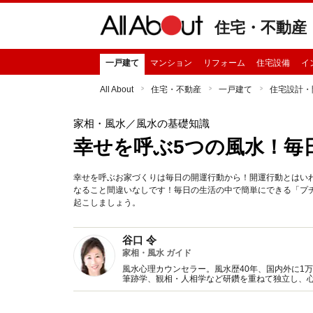
住宅・不動産
一戸建て
マンション
リフォーム
住宅設備
イ
All About
住宅・不動産
一戸建て
住宅設計・
家相・風水
／風水の基礎知識
幸せを呼ぶ5つの風水！毎
幸せを呼ぶお家づくりは毎日の開運行動から！開運行動とはい
なること間違いなしです！毎日の生活の中で簡単にできる「プ
起こしましょう。
谷口 令
家相・風水 ガイド
風水心理カウンセラー。風水歴40年、国内外に1
筆跡学、観相・人相学など研鑽を重ねて独立し、
毎日の生活に風水や家相を無理なく取り入れる方