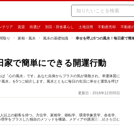
ンテリア
賃貸
街選び
別荘・田舎暮らし
土地活用
不動産売却
不動産
間取り
家相・風水
風水の基礎知識
幸せを呼ぶ5つの風水！毎日家で簡
日家で簡単にできる開運行動
わば「心の風水」です。あなた自身からプラスの気が発散され、幸運体質に
チ風水」を5つご紹介します。風水とともに毎日の生活に幸せと運気を呼び
更新日：2016年12月05日
万人以上の顧客を持つ。方位学、家相学、移転学、環境学象意学、命名学、
心理学をプラスした独自のメソッドを構築。メディアや講演活動を通して、
...続きを読む
法を発信している。