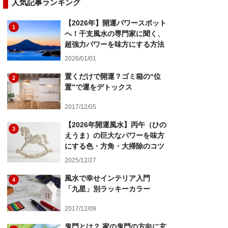
人気記事ランキング
【2026年】開運パワースポット
1
へ！干支風水の専門家に聞く、
超強力パワーを味方にする方法
2026/01/01
置くだけで開運？ゴミ箱の“位
2
置”で運をデトックス
2017/12/05
【2026年開運風水】丙午（ひの
3
えうま）の巨大なパワーを味方
にする色・方角・大掃除のコツ
2025/12/27
風水で幸せインテリア入門
4
「九星」別ラッキーカラー
2017/12/09
鬼門とは？ 家の鬼門の方向に玄