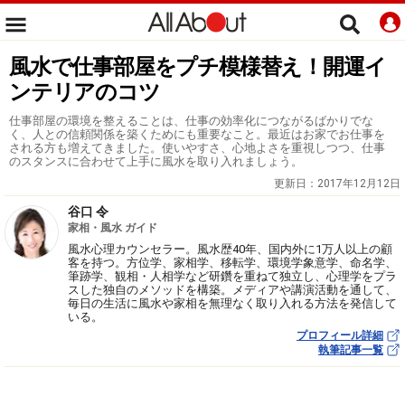
風水で仕事部屋をプチ模様替え！開運イ
ンテリアのコツ
仕事部屋の環境を整えることは、仕事の効率化につながるばかりでな
く、人との信頼関係を築くためにも重要なこと。最近はお家でお仕事を
される方も増えてきました。使いやすさ、心地よさを重視しつつ、仕事
のスタンスに合わせて上手に風水を取り入れましょう。
更新日：
2017年12月12日
谷口 令
家相・風水 ガイド
風水心理カウンセラー。風水歴40年、国内外に1万人以上の顧
客を持つ。方位学、家相学、移転学、環境学象意学、命名学、
筆跡学、観相・人相学など研鑽を重ねて独立し、心理学をプラ
スした独自のメソッドを構築。メディアや講演活動を通して、
毎日の生活に風水や家相を無理なく取り入れる方法を発信して
いる。
プロフィール詳細
執筆記事一覧