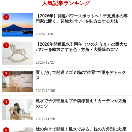
こだわりの小物で運気をキャッチ
人気記事ランキング
ステーショナリーやインテリア小物にこだわることで、
【2026年】開運パワースポットへ！干支風水の専
1
仕事が断然楽しくなります。例えばふせんやボールペ
門家に聞く、超強力パワーを味方にする方法
ン、お気に入りの物を使っていますか？ どこかの会社か
2026/01/01
らもらったものをしかたなく使っていませんか？ ぜひ自
【2026年開運風水】丙午（ひのえうま）の巨大な
分にとってお気に入りのものを見つけてみてください。
2
パワーを味方にする色・方角・大掃除のコツ
仕事の時に飲むコーヒーのマグカップをラッキーカラー
にしたり、あえてちょっといい万年筆を準備してみた
2025/12/27
り。
置くだけで開運？ゴミ箱の“位置”で運をデトック
3
ス
また、「実現する」パワーを持つ天使の小物を置くのも
2017/12/05
おすすめです。商売繁盛を祈願するなら西に、仕事や人
風水で子供部屋をプチ模様替え！カーテンや方角
4
材を探しているときは南西に置きましょう。また、天使
のコツ
にはマイナスの気を外に出す力があるので、出口に飾る
2017/11/28
のも効果的です。
枕の向きで開運！風水でみる、枕の方角別に効果
5