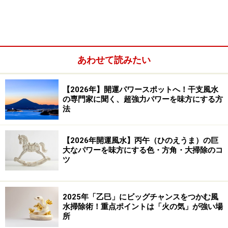
あわせて読みたい
どうやってよい気にしていくかですが、まずデスクは木
製のものがオススメ。長方形のデスクはもっともよい気
【2026年】開運パワースポットへ！干支風水
を集めることができます。角が取れているものであれば
の専門家に聞く、超強力パワーを味方にする方
ベストですが、こだわりすぎなくても大丈夫。ナチュラ
法
ルな木質系や茶系のデスクを選んで、自然の力を借りて
いきましょう。
【2026年開運風水】丙午（ひのえうま）の巨
大なパワーを味方にする色・方角・大掃除のコ
ツ
机は東向きがベスト！
2025年「乙巳」にビッグチャンスをつかむ風
水掃除術！重点ポイントは「火の気」が強い場
所
仕事部屋にもグリーンは必須！