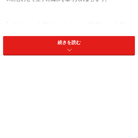
デスクは木製がおすすめ！ 書斎には心安ら
ぐ自然の気を
続きを読む
仕事部屋や書斎は、一家の主人の運気と対応していると
されています。特に思考力、創造的エネルギーなどとの
関連が強いので、気を良い状態に保つことで仕事の能力
アップに繋がるでしょう。