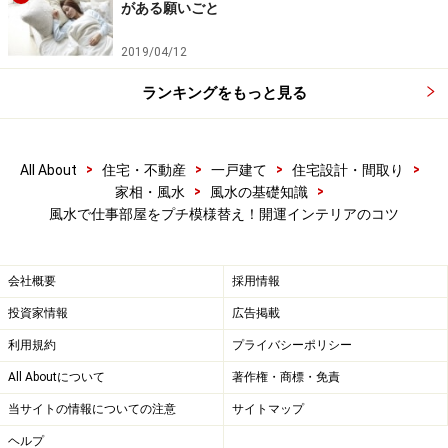
がある願いごと
2019/04/12
金の気を持つものがオススメ。
ランキングをもっと見る
デスクの下には書類が散乱。そんなことはありません
か？ 見えないデスク下もしっかり片付けて。そして、デ
スクの下には是非マットを敷いてください。冬場は足元
>
>
>
>
All About
住宅・不動産
一戸建て
住宅設計・間取り
専用の暖房を置くのもおすすめです。長時間座って仕事
>
>
家相・風水
風水の基礎知識
風水で仕事部屋をプチ模様替え！開運インテリアのコツ
をする場合は、足元に陰の気がたまりがち。足元にあた
たかなイメージのラグを敷くことで、バランスを整えま
す。また、パソコンやプリンタ、キャビネットなど机や
会社概要
採用情報
イスの他にも重いものを置くことが多いため、床材の保
投資家情報
広告掲載
護にもなります。
利用規約
プライバシーポリシー
All Aboutについて
著作権・商標・免責
お家という生活の場の中で仕事をするにあたって、一番
当サイトの情報についての注意
サイトマップ
大事なのはメリハリをつけることです。頭の冴える気持
ちの良い空間で、しっかりとオンとオフを切り替えて、
ヘルプ