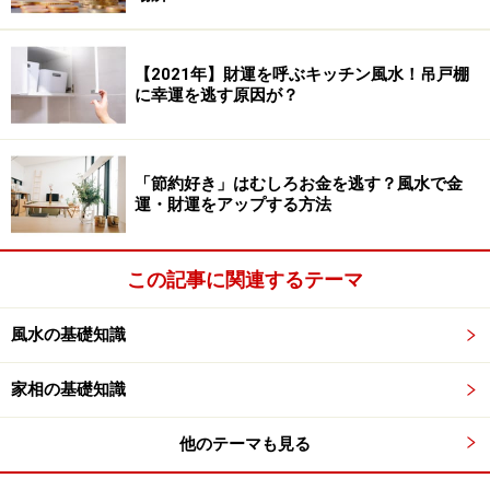
なものは捨てて、いつも整理整頓を心がけていれば大丈
夫。失敗した仕事の書類や資料などをそのままにしてお
【2021年】財運を呼ぶキッチン風水！吊戸棚
くと、マイナスの気がたまって新しい仕事にも影響して
に幸運を逃す原因が？
しまいます。できるだけ早く処分しましょう。
「節約好き」はむしろお金を逃す？風水で金
運・財運をアップする方法
この記事に関連するテーマ
風水の基礎知識
家相の基礎知識
他のテーマも見る