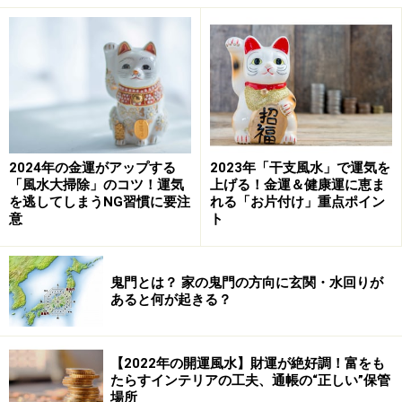
パソコンから出る電磁波など、目には見えないマイナス
のエネルギーを吸収し、プラスの気で満たしてくれま
す。特に上に向かって生えている植物だと「成長」の気
が高まるので、自分で仕事を切り開いていきたい方は是
非こういった植物を選んでみてください。
2024年の金運がアップする
2023年「干支風水」で運気を
また、生花ならぜひ「開かせる、咲かせる」パワーを持
「風水大掃除」のコツ！運気
上げる！金運＆健康運に恵ま
を逃してしまうNG習慣に要注
れる「お片付け」重点ポイン
つ、ガーベラやチューリップ、バラを飾るのも良いです
意
ト
ね。生き生きと咲く、色とりどりの生花の生命力は、運
の力も強めてくれます。
鬼門とは？ 家の鬼門の方向に玄関・水回りが
あると何が起きる？
机周りの整理整頓を
【2022年の開運風水】財運が絶好調！富をも
机周りの環境は、仕事運に直結します。基本的にいい運
たらすインテリアの工夫、通帳の“正しい”保管
気を呼び込む机周りとは、必要なものだけを置き、不要
場所