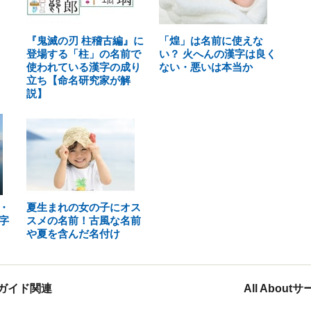
『鬼滅の刃 柱稽古編』に
「煌」は名前に使えな
登場する「柱」の名前で
い？ 火へんの漢字は良く
使われている漢字の成り
ない・悪いは本当か
立ち【命名研究家が解
説】
・
夏生まれの女の子にオス
字
スメの名前！古風な名前
や夏を含んだ名付け
ガイド関連
All Abou