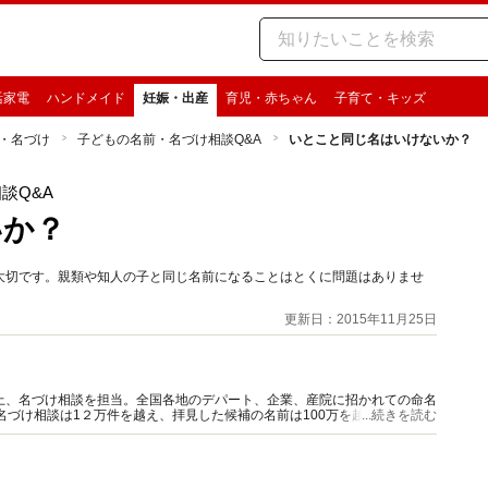
活家電
ハンドメイド
妊娠・出産
育児・赤ちゃん
子育て・キッズ
・名づけ
子どもの名前・名づけ相談Q&A
いとこと同じ名はいけないか？
談Q&A
いか？
大切です。親類や知人の子と同じ名前になることはとくに問題はありませ
更新日：2015年11月25日
上、名づけ相談を担当。全国各地のデパート、企業、産院に招かれての命名
名づけ相談は1２万件を越え、拝見した候補の名前は100万を越えます。著
...続きを読む