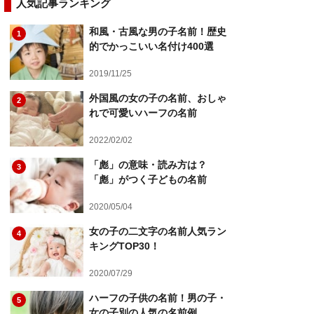
人気記事ランキング
和風・古風な男の子名前！歴史
1
的でかっこいい名付け400選
2019/11/25
外国風の女の子の名前、おしゃ
2
れで可愛いハーフの名前
2022/02/02
「彪」の意味・読み方は？
3
「彪」がつく子どもの名前
2020/05/04
女の子の二文字の名前人気ラン
4
キングTOP30！
2020/07/29
ハーフの子供の名前！男の子・
5
女の子別の人気の名前例