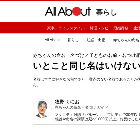
暮らし
家事・ライフスタイル
料理レシピ
冠婚葬祭
生
All About
暮らし
妊娠・出産
赤ちゃんの命名
赤ちゃんの命名・名づけ
／子どもの名前・名づけ相
いとこと同じ名はいけな
名前は本当に好きな名前であり、難点のない名前であることが
ん。
牧野 くにお
赤ちゃんの命名・名づけ ガイド
マタニティ雑誌『バルーン』『プレモ』で30年以
相談や命名の講演は延べ1000回以上。お受けした
書は名づけ、漢字に関する本など40冊。