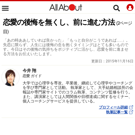
恋愛の後悔を無くし、前に進む方法
(2ページ
目)
「あの時ああしていれば良かった」「もっと自分がこうであれば……」。
失恋に限らず、人生には後悔の念を抱くタイミングはとても多いもので
す。今日はその後悔の気持ちをポジティブに活かし、恋愛を前に進ませ
る方法をお伝えいたします。
更新日：
2015年11月16日
今井 翔
恋愛 ガイド
大学では心理学を専攻。卒業後、継続して心理学やコーチング
を学び専門家として活動。 執筆家として、大手結婚相談所の会
報誌や専門家サイトでのコラム執筆、コンテンツ監修を行う。
また、講演家としては人間関係や目標達成に関するセミナー、
個人コーチングサービスを提供している。
プロフィール詳細
執筆記事一覧