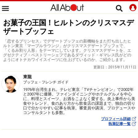
お菓子の王国！ヒルトンのクリスマスデ
ザートブッフェ
「恋するプリンセス」でデザートブッフェの新機軸をまた打ち出したヒ
ルトン東京「マーブルラウンジ」がクリスマスデザートブッフェで、
「くるみ割り人形」をテーマにしています。クリスマスデザートを、エ
グゼクティブ・ペストリーシェフであるダヴィッド・ギマレス氏がどの
ようにオトナカワイイスイーツに仕上げているのか、ご紹介します。
更新日：
2015年11月11日
東龍
ブッフェ・フレンチ ガイド
1976年台湾生まれ。テレビ東京「TVチャンピオン」で2002年
と2007年に優勝。ファインダイニングやホテルグルメを中心
に、料理とスイーツ、お酒をこよなく愛する。炎上事件から美
食やトレンド、食のあり方から飲食店の課題まで、独自の切り
口で分かりやすい記事を執筆。審査員や講演、プロデュースや
コンサルタントも多数。
プロフィール詳細
執筆記事一覧