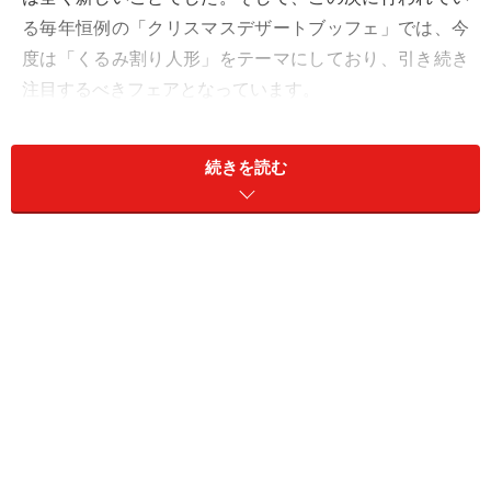
る毎年恒例の「クリスマスデザートブッフェ」では、今
度は「くるみ割り人形」をテーマにしており、引き続き
注目するべきフェアとなっています。
はたしてエグゼクティブ・ペストリーシェフのダヴィッ
続きを読む
ド・ギマレス氏は、伝統的なヨーロッパのクリスマスデ
ザートを、どのようにしてオトナカワイイスイーツに仕
上げているのでしょうか。
次のページでは、まず店内の装飾をご紹介します。
■関連リンク
恋するプリンセス！ヒルトン東京の新デザートブッフェ
革命！ マーブルラウンジの新ランチブッフェ！
※記事内容は執筆時点のものです。最新の内容をご確認くださ