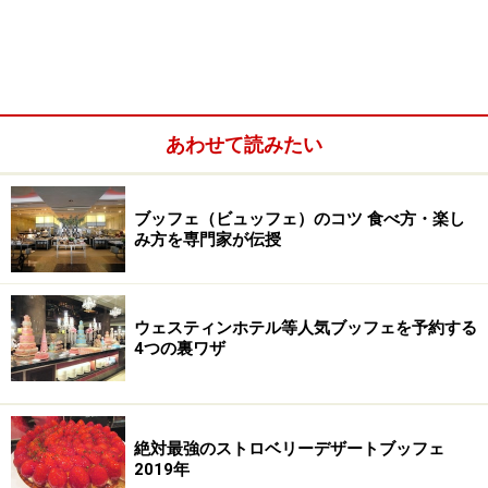
い。
※メニューや料金などのデータは、取材時または記事公開時点で
の内容です。
次のページへ
1
/
5
あわせて読みたい
ブッフェ（ビュッフェ）のコツ 食べ方・楽し
み方を専門家が伝授
ウェスティンホテル等人気ブッフェを予約する
4つの裏ワザ
絶対最強のストロベリーデザートブッフェ
2019年