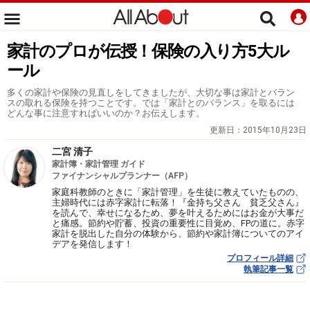
家計のプロが伝授！保険の入り方5大ル
ール
多くの家計や保険の見直しをしてきましたが、大切な事は家計とバラン
スの取れる保険を持つことです。では「家計とのバランス」を取るには
どんな事に注意すればいいのか？お伝えします。
更新日：
2015年10月23日
二宮 清子
家計簿・家計管理 ガイド
ファイナンシャルプランナー（AFP）
家庭科教師のときに「家計管理」を生徒に教えていたものの、
主婦時代には赤字家計に転落！『金持ち父さん 貧乏父さん』
を読んで、幸せになるため、夢を叶えるためにはお金が大事だ
と痛感。節約や貯蓄、投資の重要性に目覚め、FPの道に。赤字
家計を脱出した自分の体験から、節約や家計簿についてのアイ
デアを発信します！
プロフィール詳細
執筆記事一覧