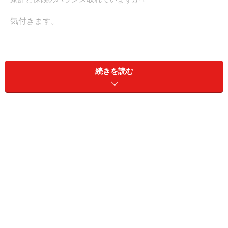
気付きます。
・貯蓄は無いのに、多くの保険に入っているケース
・貯蓄があるからと、保険にはほとんど頼らないケース
続きを読む
・共済保険にだけ加入するケース
・義理と人情で加入しているケース
・貯蓄も保険も無いケース
運良く病気やケガをせずにいる場合や、保険料を支払っ
ていても家計に支障がない場合は保険の入り方のバラン
スが悪いことに気付きませんが、いざ病気をしたり、保
険料の負担が重くなると、「この保険で良かったのか
な？」と気付きます。