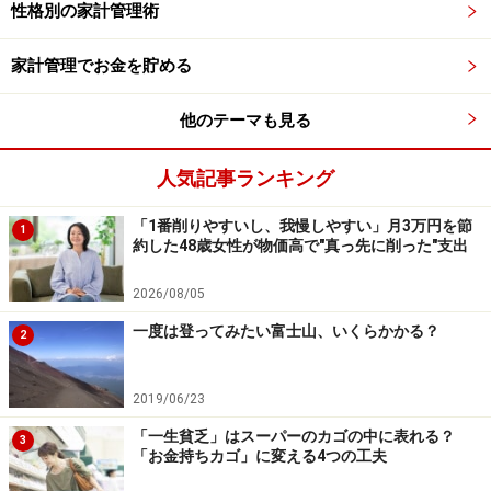
性格別の家計管理術
家計管理でお金を貯める
他のテーマも見る
人気記事ランキング
「1番削りやすいし、我慢しやすい」月3万円を節
1
約した48歳女性が物価高で"真っ先に削った"支出
2026/08/05
一度は登ってみたい富士山、いくらかかる？
2
ルール4 若くて健康なうちに入っておくこ
と
2019/06/23
病気やケガは突然襲ってきます。年をとってからでは持
「一生貧乏」はスーパーのカゴの中に表れる？
3
「お金持ちカゴ」に変える4つの工夫
病が増え保険に入れない、高額になる、というケースが
非常に多くなります。結婚や子供の誕生、マイホーム取