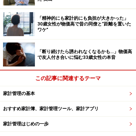
か？」が明確にわかる保障内容や保険金額が自分で把握
できるようなシンプルのものがいいです。また、管理や
「精神的にも家計的にも負担が大きかった」
保険金請求が面倒ではないか？という事も考慮しましょ
30歳女性が物価高で昔の同僚と“距離を置いた
ワケ”
う。多くの保険会社が混在すると証券の管理も保険金請
求の手間もかかります。自分で管理できるように数社の
保険会社に絞ることも大切です。
「断り続けたら誘われなくなるかも…」物価高
で友人付き合いに悩む33歳女性の本音
ルール3 貯蓄と併用できること
この記事に関連するテーマ
保険には加入しているれど、現預金での貯蓄は全くない
家計管理の基本
という方を時々お見かけします。貯蓄型の保険で貯めて
いるという場合でも、中途解約すると元本割れを起こす
おすすめ家計簿、家計管理ツール、家計アプリ
商品も多く、いざという時の現預金での貯蓄がある事は
家計と心の安定に繋がりますので、保険と貯蓄は併用で
家計管理はじめの一歩
きるマネープランにしましょう。