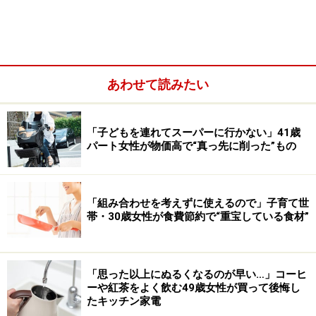
あわせて読みたい
「子どもを連れてスーパーに行かない」41歳
パート女性が物価高で“真っ先に削った”もの
人それぞれリスクの量も種類も違い、保険に対していく
「組み合わせを考えずに使えるので」子育て世
らお金を使えるのか？という家計状況も違ってきます。
帯・30歳女性が食費節約で“重宝している食材”
しかし、どんな状況でも保険と上手に付き合っていく為
の最低限守ってほしいことがあります。
そのポイントを
お伝えします。
「思った以上にぬるくなるのが早い…」コーヒ
ーや紅茶をよく飲む49歳女性が買って後悔し
たキッチン家電