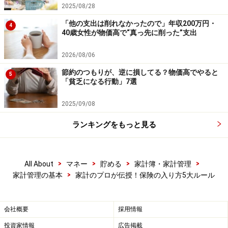
2025/08/28
得、といったライフイベント毎に検討していくのがいい
「他の支出は削れなかったので」年収200万円・
4
でしょう。
40歳女性が物価高で“真っ先に削った”支出
特に告知の必要な医療保険は、若くて健康な保険料の安
いうちに、終身で一本入っておくとその後困る事があり
2026/08/06
ません。
節約のつもりが、逆に損してる？物価高でやると
5
「貧乏になる行動」7選
2025/09/08
ルール5 資産形成や節税に役に立つ保険で
あること
ランキングをもっと見る
保険には掛捨ての商品も多く、いざという時の「お守
り」的な存在ですが、「お守り」に対するコストは決し
>
>
>
>
All About
マネー
貯める
家計簿・家計管理
>
て安くありません。掛捨ての商品なら保険料を重視しま
家計管理の基本
家計のプロが伝授！保険の入り方5大ルール
すが、貯蓄型なら払込み保険料より満期保険金が多くな
るように資産形成に役に立つ商品を選び倒産のリスクを
会社概要
採用情報
考え保険会社の健全性にも気を配りましょう。また、生
投資家情報
広告掲載