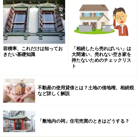
（2） 仲介手数料の合理化 （合理性）
（3） 新しい情報システムの活用等による顧客ニーズの
追求（専門性）
少し分かりづらいので、背景を説明しましょう。
容積率、これだけは知ってお
「相続したら売ればいい」は
きたい基礎知識
大間違い、売れない空き家を
日本では新築の分譲住宅を購入する比率が高いのです
持たないためのチェックリス
が、欧米諸国では中古住宅を売買して住み替えるのが中
ト
心です。（日本では、新築：中古の割合がおおよそ8:2で
あるのに対し、米国では、新築：中古の割合がおおよそ
不動産の使用貸借とは？土地の借地権、相続税
2:8となっています。） そのため、アメリカでは過去の
など詳しく解説
売買価格や修繕履歴などの情報が公開され、売り手と買
い手にそれぞれエージェントが付き、売り手買い手双方
の利益を守るような仕組みになっています。
「敷地内の祠」住宅売買のときはどうする？
日本で中古住宅や土地などを個人が売ったり買ったりす