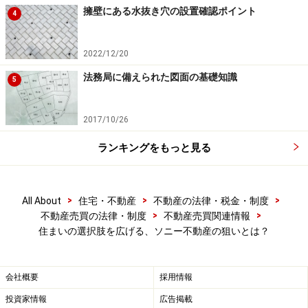
擁壁にある水抜き穴の設置確認ポイント
る場合、高い物件を扱う方が同じ手間でも高い仲介手数
4
料を受け取れるため、高い物件のほうを優先するという
ことにもなりかねません。
2022/12/20
法務局に備えられた図面の基礎知識
5
そこで、ソニー不動産では、独自の合理的な仕組みを取
り入れ、業務の手間や成約までの期間に応じて変動する
2017/10/26
新しい仲介手数料体系を導入しています。
ランキングをもっと見る
こういった新しいビジネスモデルが、不動産業界に風穴
を空けると話題を呼んだのですが、筆者が気になったの
>
>
>
All About
住宅・不動産
不動産の法律・税金・制度
は、次のような点です。
>
>
不動産売買の法律・制度
不動産売買関連情報
住まいの選択肢を広げる、ソニー不動産の狙いとは？
Q：新しいビジネスモデルの狙いは何か？ユーザー
に受け入れられているのか？
Q：なぜリフォーム定額商品を取り扱ったり、ヤフ
会社概要
採用情報
ーと提携したりするのか？
投資家情報
広告掲載