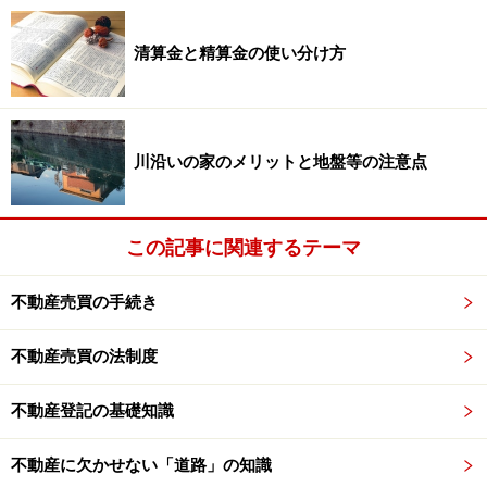
る場合は、不動産会社が仲介します。ただし、過去の売
買価格などは不動産会社にしか公開されていませんし、
清算金と精算金の使い分け方
不動産の売却を依頼された不動産会社は、自社で買い手
を見つければ、売り手買い手双方から仲介手数料が受け
取れるので、できるだけ自社で買い手を探そうとしま
川沿いの家のメリットと地盤等の注意点
す。
不動産会社が自社の利益を優先した場合、売り手や買い
この記事に関連するテーマ
手は適正な相場が分からないまま、売買の機会を逃した
り、売り手にとっては相場よりも安く、買い手にとって
不動産売買の手続き
は相場よりも高く取引が成立したりといった不利益を受
ける可能性があるわけです。
不動産売買の法制度
不動産登記の基礎知識
ソニー不動産モデルでは、既存モデルと売
り方が違う
不動産に欠かせない「道路」の知識