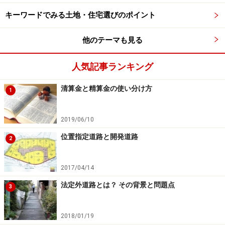
米国型のエージェント制度を導入するということは、具
キーワードでみる土地・住宅選びのポイント
体的にどういうことでしょう。ソニー不動産では、社内
で売却と購入の担当者（エージェント）を分け、双方を
他のテーマも見る
担当することを原則禁止しています。そのため、たとえ
人気記事ランキング
ば売却エージェントを例にとると、売却エージェントは
売り手だけの立場に立ち、売り手の希望の条件に合った
清算金と精算金の使い分け方
1
買い手を広く探すための売却戦略を提案します。買い手
側の業務を行わないため、自社の買い手を優先すること
2019/06/10
はなく、売り手のみの立場から買い手側と粘り強く交渉
位置指定道路と開発道路
ができるので、売り手の満足を追求できるというわけで
2
す。
2017/04/14
また、不動産会社が売り手・買い手から受け取ることの
法定外道路とは？ その背景と問題点
3
できる仲介手数料は、法律で上限が定められています。
物件価格の3％＋6万円（消費税別）といわれるのは、こ
2018/01/19
の上限額のことです。この上限額を仲介手数料としてい