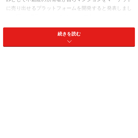
に売り出せるプラットフォームを開発すると発表しまし
た。同じく7月に、オンラインストアAmazon.co.jpの「リ
フォームストア」に出店し、工事費込みのリフォームパ
ッケージ商品の提供を開始しています。
続きを読む
次々と不動産業界に新しい取り組みを仕掛けるソニー不
動産ですが、それによってユーザーにどんな選択肢が広
がるのでしょうか？不動産業界は変わるのでしょうか？
公平性、合理性、専門性を徹底追及するソ
ニー不動産モデル
立ち上げ当初、ソニー不動産が方針として打ち出したの
が、公平性、合理性、専門性の徹底追及です。ソニー不
動産モデルとも呼べる新しいサービスが、不動産売買仲