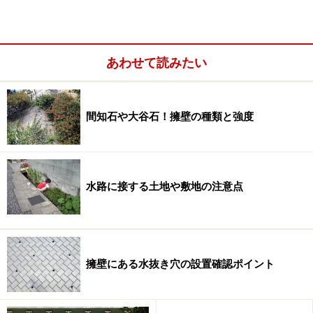
介業界に一石を投じると話題になりました。
あわせて読みたい
間知石や大谷石！擁壁の種類と強度
水路に接する土地や敷地の注意点
■ソニー不動産のサービスの特徴
擁壁にある水抜き穴の設置確認ポイント
（1） 米国型エージェント（代理人）制度の導入（公平
性）