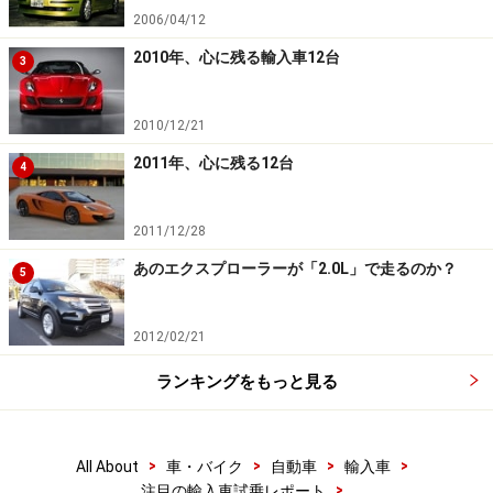
2006/04/12
2010年、心に残る輸入車12台
3
2010/12/21
2011年、心に残る12台
4
2011/12/28
あのエクスプローラーが「2.0L」で走るのか？
5
2012/02/21
ランキングをもっと見る
>
>
>
>
All About
車・バイク
自動車
輸入車
>
注目の輸入車試乗レポート