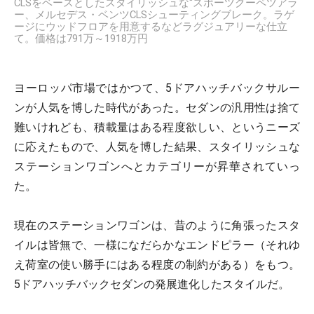
CLSをベースとしたスタイリッシュな“スポーツクーペツアラ
ー、メルセデス・ベンツCLSシューティングブレーク。ラゲ
ージにウッドフロアを用意するなどラグジュアリーな仕立
て。価格は791万～1918万円
ヨーロッパ市場ではかつて、5ドアハッチバックサルー
ンが人気を博した時代があった。セダンの汎用性は捨て
難いけれども、積載量はある程度欲しい、というニーズ
に応えたもので、人気を博した結果、スタイリッシュな
ステーションワゴンへとカテゴリーが昇華されていっ
た。
現在のステーションワゴンは、昔のように角張ったスタ
イルは皆無で、一様になだらかなエンドピラー（それゆ
え荷室の使い勝手にはある程度の制約がある）をもつ。
5ドアハッチバックセダンの発展進化したスタイルだ。