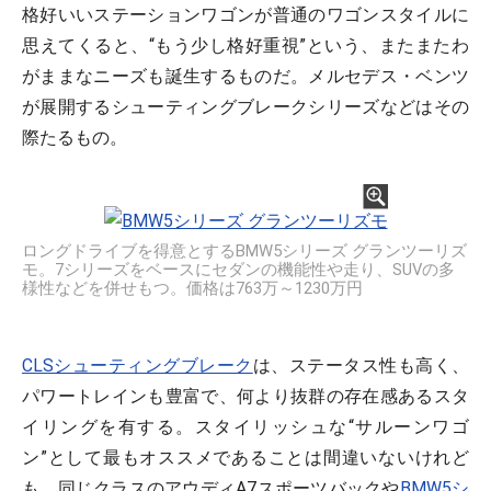
格好いいステーションワゴンが普通のワゴンスタイルに
思えてくると、“もう少し格好重視”という、またまたわ
がままなニーズも誕生するものだ。メルセデス・ベンツ
が展開するシューティングブレークシリーズなどはその
際たるもの。
ロングドライブを得意とするBMW5シリーズ グランツーリズ
モ。7シリーズをベースにセダンの機能性や走り、SUVの多
様性などを併せもつ。価格は763万～1230万円
CLSシューティングブレーク
は、ステータス性も高く、
パワートレインも豊富で、何より抜群の存在感あるスタ
イリングを有する。スタイリッシュな“サルーンワゴ
ン”として最もオススメであることは間違いないけれど
も、同じクラスのアウディA7スポーツバックや
BMW5シ