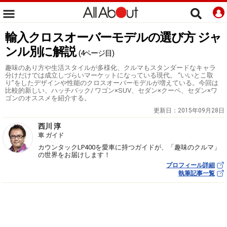
輸入クロスオーバーモデルの選び方 ジャ
ンル別に解説
(4ページ目)
趣味のあり方や生活スタイルが多様化、クルマもスタンダードなキャラ
分けだけでは成立しづらいマーケットになっている現代。 “いいとこ取
り”をしたデザインや性能のクロスオーバーモデルが増えている。今回は
比較的新しい、ハッチバック/ ワゴン×SUV、セダン×クーペ、セダン×ワ
ゴンのオススメを紹介する。
更新日：
2015年09月28日
西川 淳
車 ガイド
カウンタックLP400を愛車に持つガイドが、「趣味のクルマ」
の世界をお届けします！
プロフィール詳細
執筆記事一覧