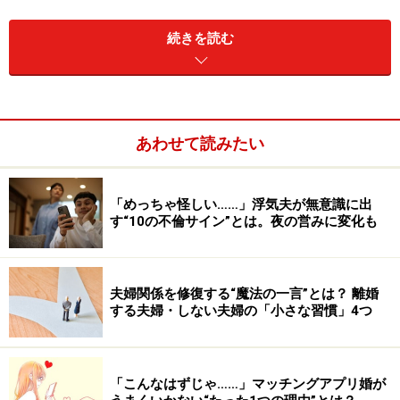
という気持ちのはざまで、多くの共働きカップルがさま
よっています。
続きを読む
そこで、今回は、この迷えるダブルワーキングカップル
に、目からうろこなとっておきの解決法を伝授しましょ
う。
あわせて読みたい
名付けて「
SMS
」。「
ショート モーニング セック
「めっちゃ怪しい……」浮気夫が無意識に出
ス
」です！
す“10の不倫サイン”とは。夜の営みに変化も
＜目次＞
実は朝こそセックスのベストタイミング！
夫婦関係を修復する“魔法の一言”とは？ 離婚
する夫婦・しない夫婦の「小さな習慣」4つ
モーニングセックスのメリットとは？
「最高のセックス」は所要32.6分でいい！？
「モーニングセックス」まずは楽しんでやってみる
「こんなはずじゃ……」マッチングアプリ婚が