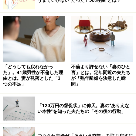
うまくいかない“たった1つの理由”とは？
ことが大切
実は朝こそセックスのベストタイミング！
「えー！？平日の朝なんか、忙しくて無理無理！」
「休日の朝だってゆっくり寝ていたいし…」
と思った方も少なくないでしょう。
「どうしても戻れなかっ
不倫より許せない「妻のひと
た」。41歳男性が不倫した理
言」とは。定年間近の夫たち
セックスといえば夜、寝る前、という固定概念をお持ち
由とは。妻が見落とした「3
が「熟年離婚を決意した瞬
つの不足」
間」
の方、実は朝のセックスには、いろいろいいことがある
んです。その効能を一つずつご紹介していきましょう。
「120万円の督促状」に仰天。妻の“ありえな
い本性”を知った夫たちの「その後の行動」
モーニングセックスのメリットとは？
【朝のセックスのいいことその1】 朝は勃起しやすい
ごぶさた夫婦が「そういう空気」を取り戻すに