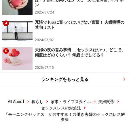
ン
肌しっとり、化粧のノリも上々
2025/07/24
セックスをしたとき、私たちの身体の中では、恋愛ホル
モン「ドーパミン」が分泌されます。
冗談でも夫に言ってはいけない言葉！ 夫婦喧嘩の
4
禁句リスト
このドーパミンは、実は細胞の代謝にも関わっており、
お肌のターンオーバーの正常化をうながし、しなやかで
2024/05/07
強くて美しい角質のバリアーを作ることが期待できま
夫婦の夜の営み事情……セックスはいつ、どこで、
5
す。
頻度はどのくらい？ 何歳までしてる？
2025/07/15
また、もう一つ男性からの性的刺激で分泌されるホルモ
ンがエストロゲン。これは女性ホルモンの一つで卵胞ホ
ランキングをもっと見る
ルモンとも呼ばれます。主に、子宮の発育や子宮内膜の
増殖、乳腺の発達など、女性らしい体つきを促進する効
>
>
>
>
All About
暮らし
家事・ライフスタイル
夫婦関係
果があります。
>
セックスレスの対処法
「モーニングセックス」がおすすめ！共働き夫婦のセックスレス解
エストロゲンは別名「美肌ホルモン」とも呼ばれ、「肌
決法
のキメを整え、ハリを出す」効果、張りのある乳房を生