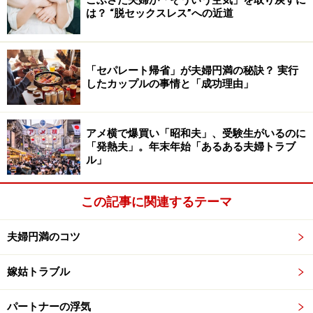
は？ “脱セックスレス”への近道
男性の「朝立ち」という現象のことはご存知の女性も多
いでしょう。「朝立ち」とは朝、睡眠から目覚めたとき
に男性器が勃起している現象のことで、正式には「夜間
「セパレート帰省」が夫婦円満の秘訣？ 実行
陰茎勃起現象」といいます。
したカップルの事情と「成功理由」
男性が眠っている間も、眠りの浅いレム睡眠時にはペニ
スの勃起現象が起こっています。人が目覚めるのはたい
てい、眠り浅いレム睡眠時ですから、朝、目覚めるとき
アメ横で爆買い「昭和夫」、受験生がいるのに
「発熱夫」。年末年始「あるある夫婦トラブ
に夜間陰茎勃起現象が維持されていると、男性器はいき
ル」
なり勃起した状態にあるのです。
この記事に関連するテーマ
つまり、起き抜けのだんな様はすでに「臨戦態勢」。シ
ョート モーニング セックス（SMS）にはぴったりな
夫婦円満のコツ
状況なのです。
嫁姑トラブル
【朝のセックスのいいことその２】 朝は感じやすい
パートナーの浮気
セックスで興奮しているとき、脳内にはノルアドレナリ