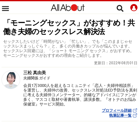
「モーニングセックス」がおすすめ！共
働き夫婦のセックスレス解決法
セックスしたいけど「時間がない」「忙しい」、でも「このままじゃセ
ックスレスまっしぐら？」と、多くの共働きカップルが悩んでいます。
セックスレス回避には、「ショート モーニング セックス」がおすすめ。
モーニングセックスがおすすめの理由をご紹介します。
更新日：
2022年08月01日
三松 真由美
夫婦関係 ガイド
会員1万3000人を超えるコミュニティ「恋人・夫婦仲相談所」
を運営し、夫婦仲の改善、セックスレス対処法ED予防法を真剣
に考える夫婦仲コメンテーター。的確なアドバイスにファンが
多く、マスコミ取材や著書執筆、講演多数。『オトナのお悩み
保健室』サービス開始。
プロフィール詳細
執筆記事一覧