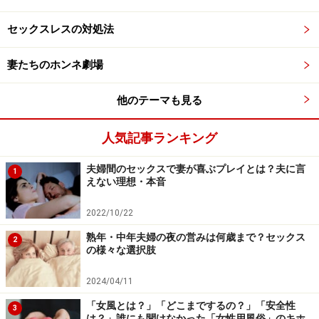
ンが分泌されています。ノルアドレナリンは、ドーパミ
セックスレスの対処法
ンやセロトニンと同様に神経伝達物質の一種で、神経を
興奮させる神経伝達物質です。
妻たちのホンネ劇場
これは通常、交感神経が優位になる朝から夕方にかけて
多く分泌され、身体を緊張・興奮状態にします。具体的
他のテーマも見る
には、「注意力や集中力、判断力、作業効率を高める」
「物事へのやる気・意欲を高める」などの効果がありま
人気記事ランキング
す。つまりは性的刺激に対しても感じやすくなるという
夫婦間のセックスで妻が喜ぶプレイとは？夫に言
こと。
1
えない理想・本音
ノルアドレナリンが分泌されやすい朝のほうが、いつも
2022/10/22
と同じ愛撫でも、夜よりも感じやすくなると考えられ、
熟年・中年夫婦の夜の営みは何歳まで？セックス
2
の様々な選択肢
ショートモーニングセックス（SMS）は「夜よりキモチ
イイSEX」になる可能性が高いのです。
2024/04/11
「女風とは？」「どこまでするの？」「安全性
3
【朝のセックスのいいことその３】 セックスの後はお
は？」誰にも聞けなかった「女性用風俗」のキホ