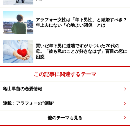
――つきあっている方はいらっしゃるんですか。
アラフォー女性は「年下男性」と結婚すべき？
ミチヨ：
はい。バツイチで10歳年上の彼がいます。つき
年上夫にない「心地よい関係」とは
あって4年になります。彼も私も特に結婚する気はなく
て、このままでいいかなあと。前は彼とのセックスにも
貢いだ年下男に道端ですがりついた70代の
満足していたんだけど、最近は物足りないんですよね。
母。「彼も私のことが好きなはず」盲目の恋に
それは言えないけど。
困惑……
――言えないのはなぜでしょうね。
この記事に関連するテーマ
ミチヨ：
彼が年上だからかなあ。いや、もともと上司だ
ったからかもしれない。私、35歳のときに転職してるん
亀山早苗の恋愛情報
ですが、彼は前の職場の上司です。転職後に再会してつ
きあうようになりました。
連載：アラフォーの“傷跡”
他のテーマも見る
――今までいちばん感じたセックスって、どんな状況で
した？