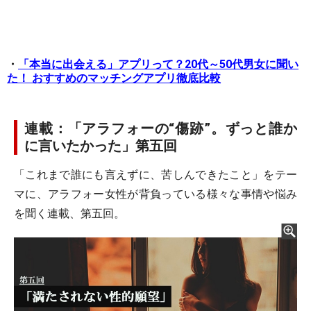
・
「本当に出会える」アプリって？20代～50代男女に聞い
た！ おすすめのマッチングアプリ徹底比較
連載：「アラフォーの“傷跡”。ずっと誰か
に言いたかった」第五回
「これまで誰にも言えずに、苦しんできたこと」をテー
マに、アラフォー女性が背負っている様々な事情や悩み
を聞く連載、第五回。