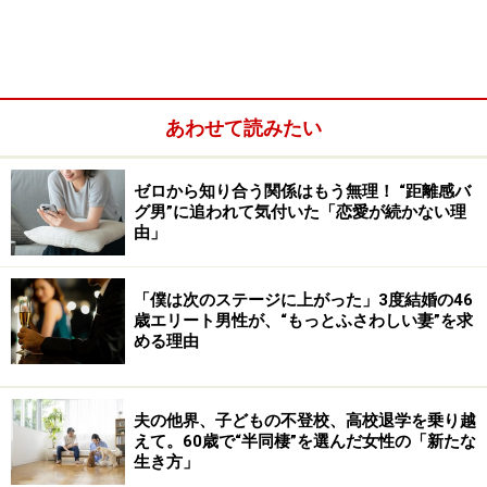
を選ぶか｣という話になって、彼女は泣く泣く、彼の目の
前でバイブを捨てたのだそうだ。
性について、人が持っている倫理観や縛りは、なかなか
変えられないのかもしれない。
あわせて読みたい
ゼロから知り合う関係はもう無理！ “距離感バ
グ男”に追われて気付いた「恋愛が続かない理
由」
「僕は次のステージに上がった」3度結婚の46
歳エリート男性が、“もっとふさわしい妻”を求
める理由
夫の他界、子どもの不登校、高校退学を乗り越
えて。60歳で“半同棲”を選んだ女性の「新たな
生き方」