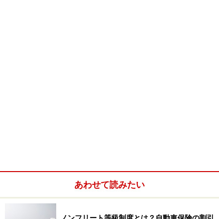
（３）＊ 警察に電話する
（４）＊ 相手の氏名、住所、連絡先などを確認する
（５）＊ 事故の状況と目撃者を確認する
（６）＊ 実況見分に立ち会う
（７）＊ 保険会社に連絡する
（８） 保険会社から関係者（病院、修理工場、相手
方）に連絡する
（９） 事故車を修理工場に運ぶ
（10）＊ 健康保険の手続きをする（自身の治療に健康
保険を使う場合）
（11） 損害額確定
（12） 示談交渉
（13） 示談成立
あわせて読みたい
（14） 保険金の支払い
（15） 解決
ノンフリート等級制度とは？自動車保険の割引