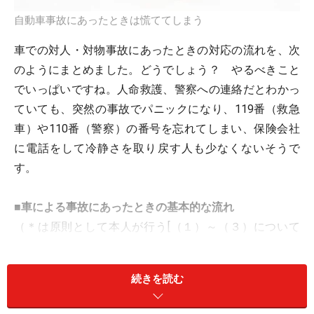
自動車事故にあったときは慌ててしまう
車での対人・対物事故にあったときの対応の流れを、次
のようにまとめました。どうでしょう？ やるべきこと
でいっぱいですね。人命救護、警察への連絡だとわかっ
ていても、突然の事故でパニックになり、119番（救急
車）や110番（警察）の番号を忘れてしまい、保険会社
に電話をして冷静さを取り戻す人も少なくないそうで
す。
■車による事故にあったときの基本的な流れ
（＊は原則として本人が行う[（１）～（３）について
は、道路交通法で義務づけられています]）
（１）＊ ケガ人を救護する
続きを読む
（２）＊ 事故車を交通の妨げにならない安全な場所に
移動させる