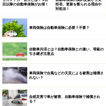
く、事故対応についてもしっかりチェックしておくこと
目以降の自動車保険がお得！
拒否、更新を断られる理由や
対処法！
は、イザの安心に大きく左右するのです。
※記事内容は執筆時点のものです。最新の内容をご確認くださ
い。
車両保険は自動車保険に必要？不要？
本記事の内容は一般的な情報提供を目的としており、特定の金融
商品や投資行動を推奨するものではありません。
投資や資産運用に関する最終的なご判断はご自身の責任において
行ってください。
掲載情報の正確性・完全性については十分に配慮しております
自動車共済とは？自動車保険との違い、等級の
が、その内容を保証するものではなく、これに基づく損失・損害
引き継ぎ注意点
などについて当社は一切の責任を負いません。
最新の情報や詳細については、必ず各金融機関やサービス提供者
の公式情報をご確認ください。
車両保険で台風などの天災による被害は補償さ
れない？
次のページへ
1
/
2
自然災害で車が被害、自動車保険で補償され
る？