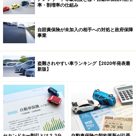
ガイドも若い頃に一度、物損事故を起こしたことがあり
率・割増率の仕組み
ます。相手の車にかすった程度でお互いにケガはありま
せんでしたが、気が動転していて警察に電話をしたのま
自賠責保険が未加入の相手への対処と政府保障
では覚えていますが、その後何をしたのかよく覚えてい
事業
ません。一緒に乗っていた家族が保険会社に電話をし
て、修理工場まで車をレッカーしてもらい、私たちは親
戚に迎えに来てもらって散々怒られながら帰路についた
盗難されやすい車ランキング【2020年発表最
ことをうっすらと覚えています。
新版】
ガイドのように事故を起こしてパニックになるのは珍し
いことではありません。だから、何をすればいいかわか
らずいきなり保険会社に連絡したとしても、大半は「ケ
ガ人はいますか？」「警察に届けましたか？」などの質
問により適切な行動をナビゲートしてくれます。しかし
それ以降に関しては、保険会社の対応によって事故によ
る不安や事故解決の納得感が違います。保険料だけでな
セカンドカー割引とは？ 2台
自動車保険の契約更新が引受