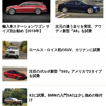
コンチネンタルGTスピードには小ぶりのダイヤモンドキル
輸入車ステーションワゴン サ
次元の違う走りを実現、アウ
ト模様のシートを標準装備。通常モデルにはフルーティン
グ・パターンと呼ばれる縦溝模様のシートが備わる
イズ別お勧め【2018年】
ディ新型『A8』を試乗
インテリアに目を移せば、基本的なデザインやレイアウ
ロールス・ロイス初のSUV、カリナンに試乗
トに変更は見受けられない。けれども目を凝らせば、パ
ドルシフトやギアセレクターレバー、時計、ダイヤルな
どが、意匠変更を受けた。また、人気のマリナーオプシ
注目のボルボ新型『S60』アメリカで2タイプ
ョンだが、シートデザインを変更（細かくなったダイヤ
を試乗
モンドキルトステッチや細くなった縦リブデザイン）し
ている。
X2に試乗。BMWの入門SACは少し強めの味付
け
W12（6L ツインターボ）エンジンは出力を高めつつ燃費を最