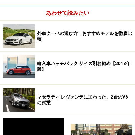
いる。その結果、ウィング風バンパー付きフロントマス
あわせて読みたい
クをいっそう強調する、メリハリの効いた顔立ちになっ
た。フロントフェンダーサイドには、ミュルザンヌと同
じようなサイドベントも付け加えられている。
外車クーペの選び方！おすすめモデルを徹底比
較
輸入車ハッチバック サイズ別お勧め【2018年
コンチネンタルGTスピード コンバーチブル。GTスピードと
版】
GT V8Sはリアディフューザーの形状を変更した
リアから眺めた印象も、ちょっと違うように見えるは
マセラティ レヴァンテに加わった、2台のV8
ず。空力性能を改善すべく、トランクリッドが少しつま
に試乗
み上げられたからだ。GTスピードではディフューザーの
デザインも変わった。そのほか、ボディカラーに3つの
新色と、新デザインのアロイホイールも2種類、追加さ
れている。