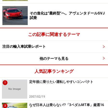
大5%向上。複合モード燃費を14.1L/100km（約7.1km/l）とし
た
その進化は“最終型”へ。アヴェンタドールSVJ
試乗
改良されたW12エンジンのパワーとトルクは、それぞれ
15psと20Nmアップし、590ps＆720Nmという堂々たる
この記事に関連するテーマ
スペックに達している。もっとも、それより注目すべき
は、気筒休止システムを導入したこと。これによって
注目の輸入車試乗レポート
5％程度の燃費向上を見込んでいる。
他のテーマも見る
※記事内容は執筆時点のものです。最新の内容をご確認くださ
い。
人気記事ランキング
定年後に乗りたい運転しやすいコンパクト
次のページへ
1
/
3
1
2007/02/19
なぜ日本人は乗らない!?「3ペダルMT車」厳選16
2