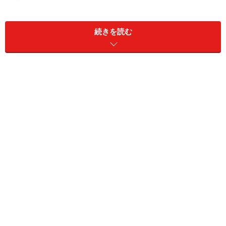
GTスピード。フロントは新デザインのバンパーを採用、ラ
ジエターシェルを小型化、さらにフェンダーを強調したデザ
インに
続きを読む
誰もが見てわかる変更点は、ウィング形状を取り入れた
フロントバンパーだろう。グリル類をクロームに輝かせ
てみれば、相当に派手な顔つきになる。Sやスピードの
ように、ブラックアウトすれば、かなりスパルタンな装
いだ。個人的には、ちょっとやり過ぎのようにも思えた
が、これくらい変更しなければ喜んでくれそうにない、
巨大なマーケットが、確かに我が国のお隣には存在す
る。
バンパーデザインの変更に伴って、実は、それ以外のマ
スクまわりのディテールも、現オーナーでさえ気づかな
い程度の微妙な変更を受けた。メイングリルはわずかに
大きくなって、ライトまわりのボディラインも変わって