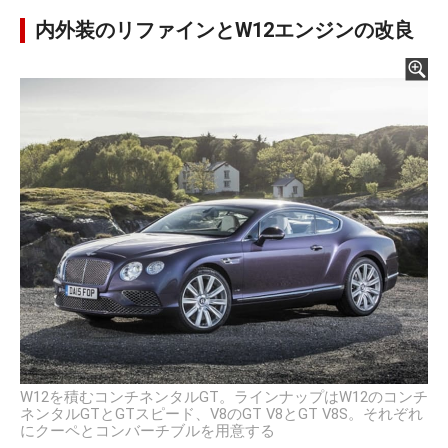
内外装のリファインとW12エンジンの改良
W12を積むコンチネンタルGT。ラインナップはW12のコンチ
ネンタルGTとGTスピード、V8のGT V8とGT V8S。それぞれ
にクーペとコンバーチブルを用意する