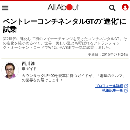
ベントレーコンチネンタルGTの“進化”に
試乗
第2世代に進化して初のマイナーチェンジを受けたコンチネンタルGT。そ
の進化を確かめるべく、世界一美しい道とも呼ばれるアトランティッ
ク・オーシャン・ロードでW12からV8まで一気に試乗しました。
更新日：
2015年07月24日
西川 淳
車 ガイド
カウンタックLP400を愛車に持つガイドが、「趣味のクルマ」
の世界をお届けします！
プロフィール詳細
執筆記事一覧