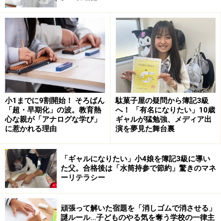
2．「約束」をポジティブなイメージでインプットす
る！
約束が守れないことを悩んでいる時は、約束を守ってい
ない場面にばかり意識が向きます。子供を見るたびに、
「また約束をやぶってる」「お約束したよね？ 」等、口
調が強くなりがちです。
小1までに9割開始！ そろばん
駄菓子屋の疑問から簿記3級
しかし、「約束」という言葉を叱る場面で使うことによ
「超・早期化」の波。教育熱
へ！ 「有名になりたい」10歳
心な親が「アナログな学び」
ギャルが猛勉強、メディア出
り、子供の中でネガティブなイメージと紐づいて記憶さ
に惹かれる理由
演を夢見た舞台裏
れていきます。「約束」という言葉を聞いただけで、子
供の機嫌が悪くなるのも、お互いにとってストレスです
「ギャルになりたい」小4娘を簿記3級に導い
よね。「約束」の存在はポジティブな体験で伝えてあげ
た父。合格後は「水筒持参で節約」驚きのマネ
るように、心がけてみましょう。
ーリテラシー
3．約束を守れた時を、すかさずキャッチ！！
頑張って解いた宿題を「消しゴムで消させる」
謎ルール…子どものやる気を奪う学校の一律主
約束を守れていないことは山ほど目につくのに、守れて