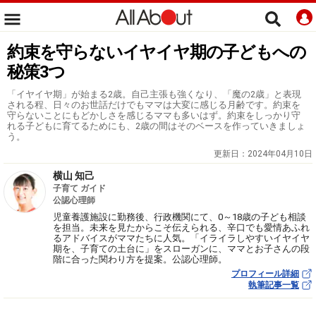
約束を守らないイヤイヤ期の子どもへの
秘策3つ
「イヤイヤ期」が始まる2歳。自己主張も強くなり、「魔の2歳」と表現
される程、日々のお世話だけでもママは大変に感じる月齢です。約束を
守らないことにもどかしさを感じるママも多いはず。約束をしっかり守
れる子どもに育てるためにも、2歳の間はそのベースを作っていきましょ
う。
更新日：
2024年04月10日
横山 知己
子育て ガイド
公認心理師
児童養護施設に勤務後、行政機関にて、0～18歳の子ども相談
を担当。未来を見たからこそ伝えられる、辛口でも愛情あふれ
るアドバイスがママたちに人気。「イライラしやすいイヤイヤ
期を、子育ての土台に」をスローガンに、ママとお子さんの段
階に合った関わり方を提案。公認心理師。
プロフィール詳細
執筆記事一覧