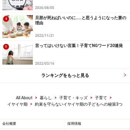
【関連記事】
2026/08/05
イヤイヤ期にもう限界！放置や無視はNG？「魔の2
旦那が死ねばいいのに……と思うようになった妻の
4
歳児」乗り越え方
理由
3歳児の癇癪……イヤイヤ期などの反抗期に対する対
2022/11/21
処法
言ってはいけない言葉！子育てNGワード20連発
5
イヤイヤ期がない子は問題？背景や特徴とママにお
すすめの対処法
2022/03/16
「イヤイヤ期」の対応を見直してみませんか？
ランキングをもっと見る
2歳児にイライラしてしまう？魔のイヤイヤ期を乗
り切る育児の秘策
2歳児のわがままの対処法！第1次反抗期「魔の2歳
>
>
>
>
All About
暮らし
子育て・キッズ
子育て
児」
>
イヤイヤ期
約束を守らないイヤイヤ期の子どもへの秘策3つ
※記事内容は執筆時点のものです。最新の内容をご確認くださ
会社概要
採用情報
い。
※乳幼児の発育には個人差があります。記事内容は全ての乳幼児