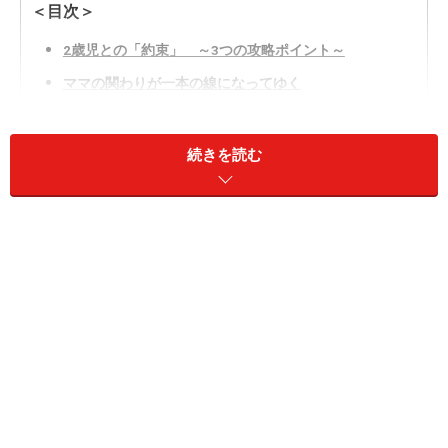
＜目次＞
2歳児との「約束」 ～3つの攻略ポイント～
ママの関わりが一本の線になってゆく
続きを読む
2歳児との「約束」 ～3つの攻略ポイント
～
子供への約束をないがしろにしていませんか？
1．ママが約束を守ることが大切です
「約束は守るもの」と伝えるのに大切なのは、ママ自身
が子供との約束を守ることです。