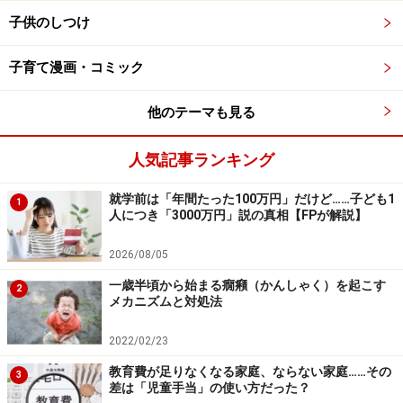
子供のしつけ
子育て漫画・コミック
ママの関わりが一本の線になってゆく
何度も繰り返される同じような場面。ママが関わった成
他のテーマも見る
果が見えにくいことで、やる気が起きない、無意味に感
人気記事ランキング
じられることもあるでしょう。特に2歳児は「今」の欲
求が強く表面に出るため、ママの話が心に届いていない
就学前は「年間たった100万円」だけど……子ども1
1
ように見えるかもしれません。
人につき「3000万円」説の真相【FPが解説】
2026/08/05
でも大丈夫。ママの声はしっかりとお子さんに届いてい
ます。それを証拠に、ある日突然今までの関わりが一本
一歳半頃から始まる癇癪（かんしゃく）を起こす
2
メカニズムと対処法
の線となってつながる日がやってくるのです。その日が
来ることを信じて、ポイントをおさえた「点」の関わり
2022/02/23
で、ママのエネルギーを効率よく使っていきましょう。
教育費が足りなくなる家庭、ならない家庭……その
3
差は「児童手当」の使い方だった？