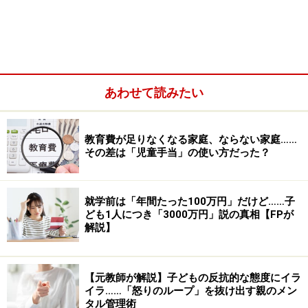
例えば、お風呂上りに絵本を読む約束をしたとします。
でも、お風呂からあがったら絵本のことなどすっかり忘
れて、他のおもちゃで遊んでいるということもあります
よね。こんな時にあえてママの方から声をかけてみまし
あわせて読みたい
ょう。「本を読む約束をしていたけれど、どう？ 今おも
ちゃで遊びたかったら、本を読むのはまた今度でもいい
よ」こんな風に声をかけてみてください。その結果、も
教育費が足りなくなる家庭、ならない家庭……
しかしたら子供はおもちゃで遊ぶことを選ぶかもしれま
その差は「児童手当」の使い方だった？
せん。大事なのは、何を選ぶかではなく、「ママが約束
を覚えていてくれた」「約束を守ろうとしてくれた」と
就学前は「年間たった100万円」だけど……子
いう感覚を味わうことです。
ども1人につき「3000万円」説の真相【FPが
解説】
できない約束、その場を切り抜けるためのウソはもちろ
んNG。ママとの関わりの中で、約束を守ってもらえる心
【元教師が解説】子どもの反抗的な態度にイラ
地よさをたっぷり味わえると良いでしょう。
イラ……「怒りのループ」を抜け出す親のメン
タル管理術