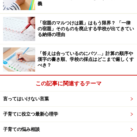
義
いる瞬間は見落としがち。そういうことはありません
か？でも、ここはママの頑張りどころ。約束を守れた瞬
「宿題のマルつけは親」はもう限界？ 「一律
間をキャッチして、「ママ見てたよ～!約束守れていた
の宿題」そのものを廃止する学校が出てきてい
ね。えらかったね！ 」と褒めて、約束を守れたことを印
る納得の理由
象付けてあげましょう。これを意識するだけで、飛躍的
に約束を守れる可能性が高まります。
「答えは合っているのにバツ…」計算の順序や
漢字の書き順、学校の採点はどこまで厳しくす
べき？
その為にもママは「約束が守れているかな？」という目
でお子さんを良く観察してみてください。子供自身がそ
この記事に関連するテーマ
んなに努力をしていない、偶然や気まぐれ、理由はなん
でもかまいません。大切なのは「約束を守れた」という
言ってはいけない言葉
事実です。守れた体験を子供に印象付け、ママと一緒に
味わうことにより、「ぼく／わたしは約束を守れる子」
子育てに役立つ最新心理学
という自己認識を育てることができます。このことは子
供にとって自信につながり、自己肯定感もUP！ いいこ
子育ての悩み相談
とずくめの関わりです。