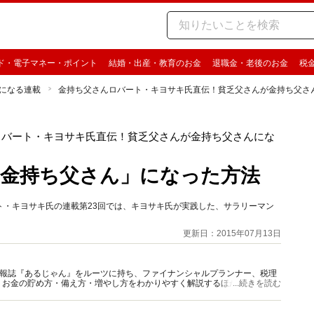
ド・電子マネー・ポイント
結婚・出産・教育のお金
退職金・老後のお金
税
になる連載
金持ち父さんロバート・キヨサキ氏直伝！貧乏父さんが金持ち父さ
ロバート・キヨサキ氏直伝！貧乏父さんが金持ち父さんにな
金持ち父さん」になった方法
ト・キヨサキ氏の連載第23回では、キヨサキ氏が実践した、サラリーマン
更新日：2015年07月13日
資情報誌『あるじゃん』をルーツに持ち、ファイナンシャルプランナー、税理
、お金の貯め方・備え方・増やし方をわかりやすく解説するほか、マネー最
...続きを読む
情報を発信しています。