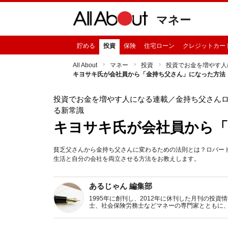
マネー
貯める
投資
保険
住宅ローン
クレジットカー
All About
マネー
投資
投資でお金を増やす人
キヨサキ氏が会社員から「金持ち父さん」になった方法
投資でお金を増やす人になる連載
／金持ち父さん
る新常識
キヨサキ氏が会社員から「
貧乏父さんから金持ち父さんに変わるための法則とは？ロバー
生活と自分の会社を両立させる方法をお教えします。
あるじゃん 編集部
1995年に創刊し、2012年に休刊した月刊の投
士、社会保険労務士などマネーの専門家とともに
新トピックス、おトク・節約コラムなど、役立つ