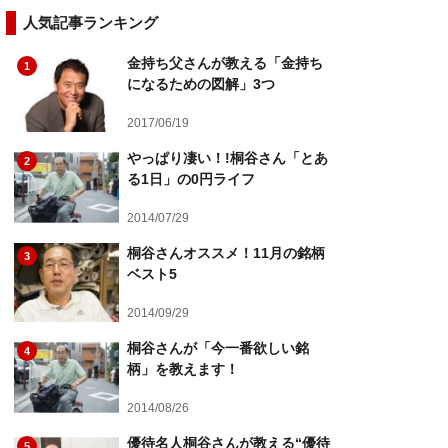
人気記事ランキング
金持ち父さんが教える「金持ち
1
になるための図解」3つ
2017/06/19
やっぱり凄い！!桐谷さん「とあ
2
る1日」の0円ライフ
2014/07/29
桐谷さんオススメ！11月の銘柄
3
ベスト5
2014/09/29
桐谷さんが「今一番欲しい銘
4
柄」を教えます！
2014/08/26
優待名人桐谷さんが教える“優待
5