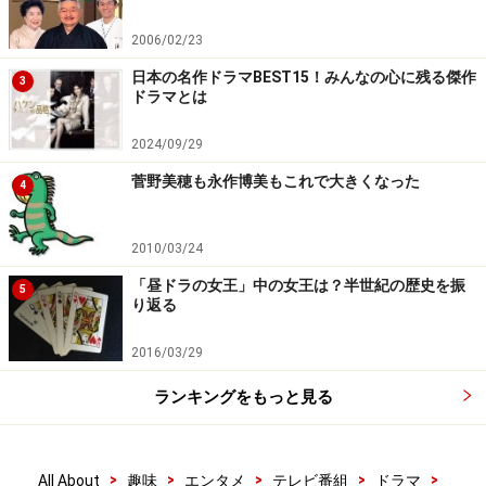
2006/02/23
日本の名作ドラマBEST15！みんなの心に残る傑作
3
ドラマとは
2024/09/29
菅野美穂も永作博美もこれで大きくなった
4
2010/03/24
「昼ドラの女王」中の女王は？半世紀の歴史を振
5
り返る
2016/03/29
ランキングをもっと見る
>
>
>
>
>
All About
趣味
エンタメ
テレビ番組
ドラマ