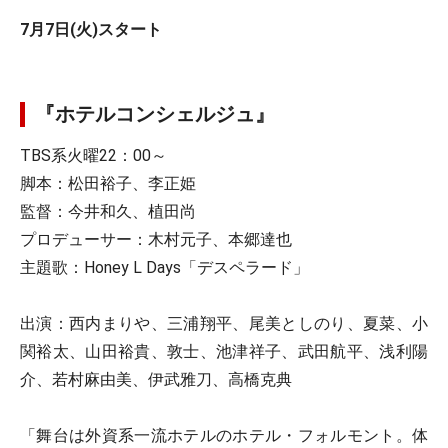
7月7日(火)スタート
『ホテルコンシェルジュ』
TBS系火曜22：00～
脚本：松田裕子、李正姫
監督：今井和久、植田尚
プロデューサー：木村元子、本郷達也
主題歌：Honey L Days「デスペラード」
出演：西内まりや、三浦翔平、尾美としのり、夏菜、小
関裕太、山田裕貴、敦士、池津祥子、武田航平、浅利陽
介、若村麻由美、伊武雅刀、高橋克典
「舞台は外資系一流ホテルのホテル・フォルモント。体