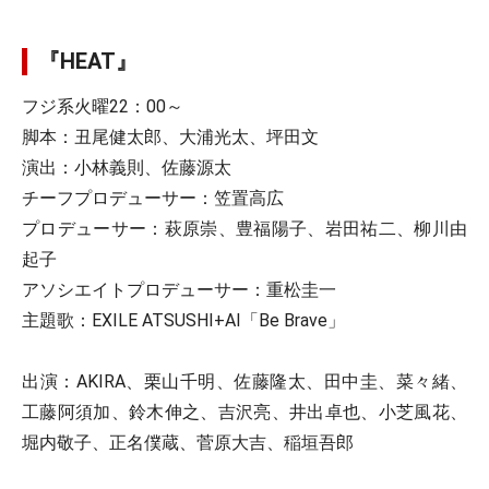
『HEAT』
フジ系火曜22：00～
脚本：丑尾健太郎、大浦光太、坪田文
演出：小林義則、佐藤源太
チーフプロデューサー：笠置高広
プロデューサー：萩原崇、豊福陽子、岩田祐二、柳川由
起子
アソシエイトプロデューサー：重松圭一
主題歌：EXILE ATSUSHI+AI「Be Brave」
出演：AKIRA、栗山千明、佐藤隆太、田中圭、菜々緒、
工藤阿須加、鈴木伸之、吉沢亮、井出卓也、小芝風花、
堀内敬子、正名僕蔵、菅原大吉、稲垣吾郎