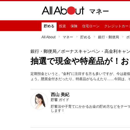
マネー
貯める
投資
保険
住宅ローン
クレジットカー
All About
マネー
貯める
銀行・郵便局
ボ
銀行・郵便局
／ボーナスキャンペン・高金利キャ
抽選で現金や特産品が！お
定期預金というと、“金利”に注目する方も多いですが、今は超
ょう。懸賞金付きだったり、特産品がもらえたり……今回は、
西山 美紀
貯蓄 ガイド
貯蓄法や子育てにかかるお金の貯め方などをテー
します！