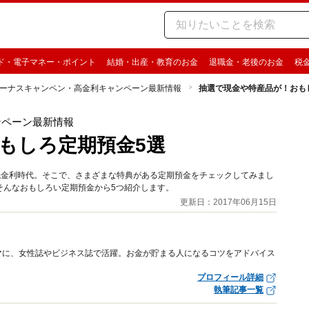
ド・電子マネー・ポイント
結婚・出産・教育のお金
退職金・老後のお金
税
ーナスキャンペン・高金利キャンペーン最新情報
抽選で現金や特産品が！おも
ンペーン最新情報
もしろ定期預金5選
低金利時代。そこで、さまざまな特典がある定期預金をチェックしてみまし
そんなおもしろい定期預金から5つ紹介します。
更新日：2017年06月15日
マに、女性誌やビジネス誌で活躍。お金が貯まる人になるコツをアドバイス
プロフィール詳細
執筆記事一覧