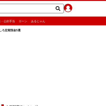
金・公的手当
ローン
あるじゃん
しろ定期預金5選