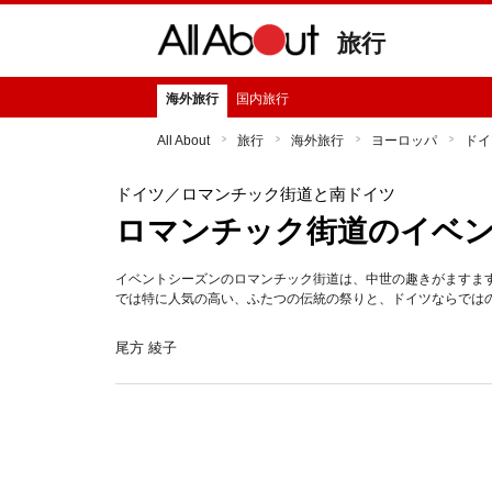
旅行
海外旅行
国内旅行
All About
旅行
海外旅行
ヨーロッパ
ドイ
ドイツ
／ロマンチック街道と南ドイツ
ロマンチック街道のイベ
イベントシーズンのロマンチック街道は、中世の趣きがますま
では特に人気の高い、ふたつの伝統の祭りと、ドイツならでは
尾方 綾子