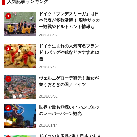
人気記事ランキング
ドイツ「ブンデスリーガ」は日
1
本代表が多数活躍！ 現地サッカ
ー観戦やドルトムント情報も
2026/08/07
ドイツ生まれの人気有名ブラン
2
ド！バッグや靴などおすすめ12
選
2020/02/01
ヴェルニゲローデ観光！魔女が
3
集うおとぎの国／ドイツ
2018/05/01
世界で最も罪深い!? ハンブルク
4
のレーパーバーン観光
2016/01/14
ドイツの文房具7選！日本でも人