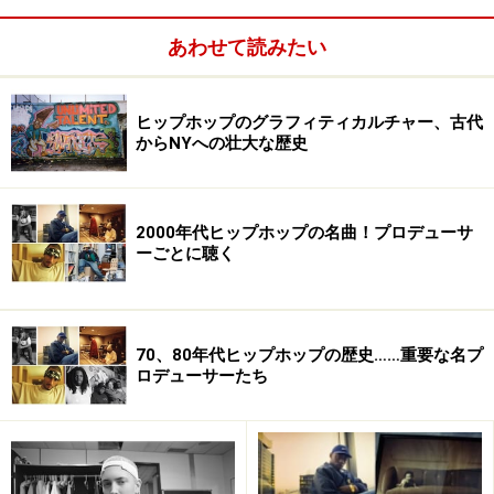
ジャーデビューする前に出した３つのミックステープ
あわせて読みたい
で、既に
リアーナ
や
Jay-Z
、
エミネム
に
カニエ・ウエス
ト
など名だたるアーティスト達と共演したり、曲を提供
するなどしていたという実力の持ち主。他のラッパー達
ヒップホップのグラフィティカルチャー、古代
と差をつけるために、ラップだけでなく歌えるアーティ
からNYへの壮大な歴史
ストにもなることを決めた彼が、最も影響を受けたアー
ティストとは今は亡き90年代の歌姫、アリーヤだそう。
2000年代ヒップホップの名曲！プロデューサ
2015年2月にリリースしたショートフィルム“Jungle”で
ーごとに聴く
は、幼少期のドレイクが父親と歌う姿など貴重な映像が
見れます。
70、80年代ヒップホップの歴史……重要な名プ
ロデューサーたち