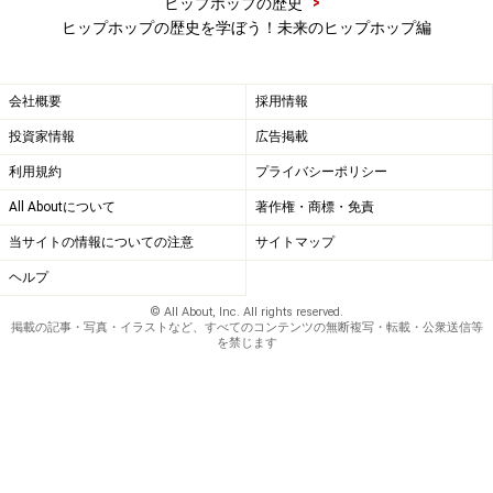
>
ヒップホップの歴史
からラップを始めます。2007年に出したミックステープ
ヒップホップの歴史を学ぼう！未来のヒップホップ編
がJay-Zの目に留まり、
Jay-Z
のレーベル、
ロック・ネイ
ション
と契約。2011年にメジャーデビューした後も、富
会社概要
採用情報
や名声に振り回されることなく、地に足のついた活動を
投資家情報
広告掲載
続けるコールは同年に地元ファイエットビルの若者たち
利用規約
プライバシーポリシー
の夢を支援するために“
ドリームヴィル・ファウンデーシ
ョン
”という非営利組織を設立。その運営にも情熱を注い
All Aboutについて
著作権・商標・免責
でいます。
当サイトの情報についての注意
サイトマップ
ヘルプ
© All About, Inc. All rights reserved.
掲載の記事・写真・イラストなど、すべてのコンテンツの無断複写・転載・公衆送信等
を禁じます
J. Cole “Apparently”