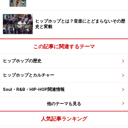
小柄ながらに圧倒的な存在感を放つニッキ
ー
ヒップホップとは？音楽にとどまらないその歴
史と変貌
Nicki Minaj
小柄だけれども存在感はクイーンを超えてキング並みの
この記事に関連するテーマ
ニッキー・ミナージュ
。カリブ海はトリニダード・トバ
ゴ共和国生まれのNY 育ちです。2010年にメジャーデビ
ヒップホップの歴史
ューして以来、多くのヒット曲を生み、2013年には女性
ヒップホップとカルチャー
ヒップホップアーティストとして、ビルボード・ホット
100の歴史上、最多チャートの記録を作りました。カラ
Soul・R&B・HIP-HOP関連情報
フルなウィッグや派手な衣装の、唯一無二なスタイルは
ファッション界でも注目され、
ロベルト・カヴァリ
の
他のテーマも見る
2015年春夏コレクションのミューズになったりと、数々
のブランドの広告塔も勤めています。
人気記事ランキング