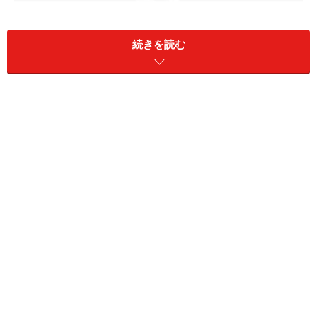
続きを読む
Drake
ユダヤ系白人の母とアフリカ系アメリカ人の父の間に生
まれ、カナダはトロントで育った
ドレイク
。2010年にメ