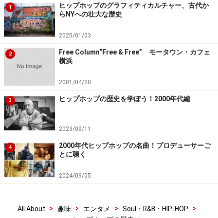
ヒップホップのグラフィティカルチャー、古代か
1
らNYへの壮大な歴史
2025/01/03
Free Column“Free & Free” モータウン・カフェ
2
横浜
Nicki Minaj “Only” feat. Drake, Lil Wayne, Chris Brown
2001/04/20
ヒップホップの歴史を学ぼう！2000年代編
3
2023/09/11
故郷への恩返しを大切にするコール
2000年代ヒップホップの名曲！プロデューサーご
4
とに聴く
2024/09/05
J.Cole
ドイツ生まれ、ノースキャロライナ州のファイエットビ
>
>
>
>
All About
趣味
エンタメ
Soul・R&B・HIP-HOP
ルで育った
ジェイ・コール
は、いとこの影響で12歳の頃