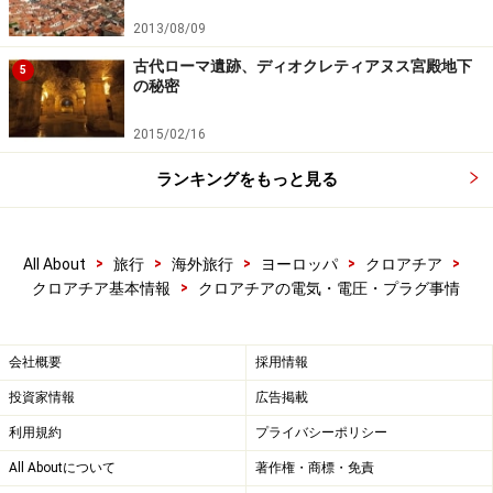
2013/08/09
古代ローマ遺跡、ディオクレティアヌス宮殿地下
5
の秘密
2015/02/16
ランキングをもっと見る
>
>
>
>
>
All About
旅行
海外旅行
ヨーロッパ
クロアチア
>
クロアチア基本情報
クロアチアの電気・電圧・プラグ事情
会社概要
採用情報
投資家情報
広告掲載
利用規約
プライバシーポリシー
All Aboutについて
著作権・商標・免責