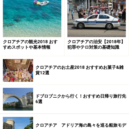
めします。
※記事内容は執筆時点のものです。最新の内容をご確認くださ
い。
※海外を訪れる際には最新情報の入手に努め、「
外務省 海外安全
ホームページ
」を確認するなど、安全確保に十分注意を払ってく
クロアチアの観光2018 おす
クロアチアの治安【2018年】
ださい。
すめスポットや基本情報
犯罪やテロ対策の基礎知識
クロアチアのお土産2018 おすすめお菓子&雑
貨12選
ドブロブニクから行く！おすすめ日帰り旅行先
6選
クロアチア アドリア海の島々を巡る船旅モデ