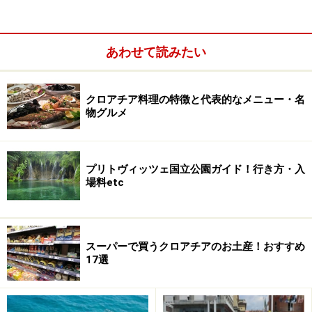
ンなどのアダプタは変圧器がなくても、形状変換プラグ
さえあれば、そのまま海外でも使用可能なものが多くな
りました。上写真のように充電アダプタやAC アダプタに
あわせて読みたい
INPUT：100～240Vと書かれていれば、変圧器なしで、
変換プラグをつけるだけでクロアチアでも使用可能で
す。小さくても意外と重い変圧器。荷物をできるだけ軽
クロアチア料理の特徴と代表的なメニュー・名
物グルメ
くするためにも、もし必要ないのであれば、できればも
って行きたくないですよね。まずはお持ちの電化製品が
クロアチアでも使えるかどうか、アダプタに書かれてい
プリトヴィッツェ国立公園ガイド！行き方・入
るINPUTのボルト表示を確認してみてください。
場料etc
以上のようにスマートフォン、カメラ、ノートパソコン
だけなら、ほとんどの場合、変圧器は必要ありません
スーパーで買うクロアチアのお土産！おすすめ
が、いずれにせよ形状変換プラグは必要となります。現
17選
地調達するにはあちらこちらを探し回ることになる可能
性が高いので、日本からお持ちになることを強くおすす