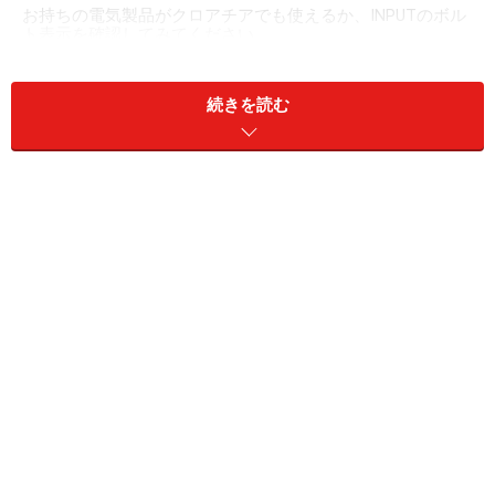
お持ちの電気製品がクロアチアでも使えるか、INPUTのボル
ト表示を確認してみてください
続きを読む
クロアチアの電圧は220ボルト、周波数は50ヘルツ。そ
のため、日本の電化製品をクロアチアで使用する場合は
変圧器が必要となります。日本から持ってきた電化製品
を、まずは変圧器につなげ、変圧器のコンセントにCタ
イプの変換プラグをつけて、初めてクロアチアのコンセ
ントに差し込める状態となります。
海外で日本の電化製品を使用する際に必要な変圧器と形状変
換プラグ。場合によっては形状変換プラグのみでOKなこと
も
ですが、最近のカメラやノートパソコン、スマートフォ