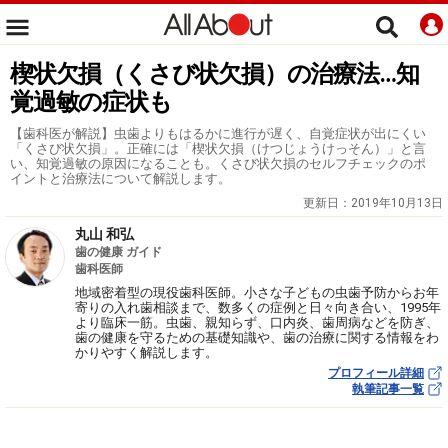
楔状欠損（くさび状欠損）の治療法…知
覚過敏の症状も
【歯科医が解説】虫歯よりもはるかに進行が遅く、自覚症状が出にくい
「くさび状欠損」。正確には「楔状欠損（けつじょうけっそん）」と言
い、知覚過敏の原因になることも。くさび状欠損のセルフチェックのポ
イントと治療法について解説します。
更新日：
2019年10月13日
丸山 和弘
歯の健康 ガイド
歯科医師
地域密着型の現役歯科医師。小さな子どもの虫歯予防からお年
寄りの入れ歯相談まで、数多くの症例と日々向き合い、1995年
より臨床一筋。虫歯、親知らず、口内炎、歯周病などを防ぎ、
歯の健康を守るための基礎知識や、歯の治療に関する情報をわ
かりやすく解説します。
プロフィール詳細
執筆記事一覧