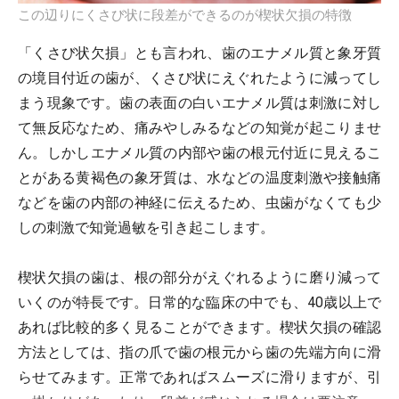
この辺りにくさび状に段差ができるのが楔状欠損の特徴
「くさび状欠損」とも言われ、歯のエナメル質と象牙質
の境目付近の歯が、くさび状にえぐれたように減ってし
まう現象です。歯の表面の白いエナメル質は刺激に対し
て無反応なため、痛みやしみるなどの知覚が起こりませ
ん。しかしエナメル質の内部や歯の根元付近に見えるこ
とがある黄褐色の象牙質は、水などの温度刺激や接触痛
などを歯の内部の神経に伝えるため、虫歯がなくても少
しの刺激で知覚過敏を引き起こします。
楔状欠損の歯は、根の部分がえぐれるように磨り減って
いくのが特長です。日常的な臨床の中でも、40歳以上で
あれば比較的多く見ることができます。楔状欠損の確認
方法としては、指の爪で歯の根元から歯の先端方向に滑
らせてみます。正常であればスムーズに滑りますが、引