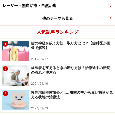
虫歯・口内炎・口臭を招く「隠れドライマウス」の原
レーザー・無痛治療・自然治癒
因・対処法
歯石除去後の違和感や痛みへの対処法
他のテーマも見る
保険適用で奥歯を白い歯へ！ 保険改正で拡大された点・
条件とは
人気記事ランキング
※記事内容は執筆時点のものです。最新の内容をご確認くださ
歯の神経を抜く方法・取り方とは？【歯科医が画
1
い。
像で解説】
※当サイトにおける医師・医療従事者等による情報の提供は、診
断・治療行為ではありません。診断・治療を必要とする方は、適
切な医療機関での受診をおすすめいたします。記事内容は執筆者
2019/09/17
個人の見解によるものであり、全ての方への有効性を保証するも
歯医者を変えるときの断り方は？治療途中の転院
のではありません。当サイトで提供する情報に基づいて被ったい
2
の流れと注意点
かなる損害についても、当社、各ガイド、その他当社と契約した
情報提供者は一切の責任を負いかねます。
免責事項
2024/09/10
慢性増殖性歯髄炎とは…虫歯の中から赤い歯茎が見
3
える状態の治療法
【編集部おすすめの購入サイト】
2024/03/09
Amazonで虫歯対策用品をチェック！