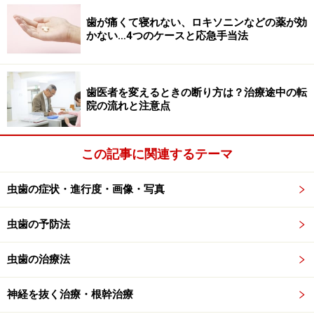
たりすることがなくなります。
歯が痛くて寝れない、ロキソニンなどの薬が効
かない…4つのケースと応急手当法
■末期のくさび状欠損の治療法
歯が折れそうなほど進行した楔状欠損は、歯の神経を抜
いてから歯を金属やセラミックなどでかぶせて形を取り
歯医者を変えるときの断り方は？治療途中の転
戻します。
院の流れと注意点
楔状欠損は、かみ合わせの衝撃を歯の許容範囲に収めら
この記事に関連するテーマ
れるように、負担になっている歯の形態の修正すること
ができると、すり減りを抑えることができるようになり
虫歯の症状・進行度・画像・写真
ます。そのため、歯と歯茎の境目のすり減りが気になり
だしたら、定期的にかかりつけの歯科医院でチェックし
虫歯の予防法
てもらうことをおすすめします。
虫歯の治療法
【関連記事】
神経を抜く治療・根幹治療
歯周病を骨髄炎まで悪化させてしまう人の共通点