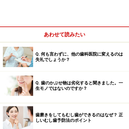
だけ楔状欠損になって、前後の歯は正常といったことも
よく起きていました。さらに弱いブラッシング圧なのに
歯が磨り減っていくことがありブラッシング以外の原因
が研究されていきました。
あわせて読みたい
現在、原因として有力なのは、かみ合わせの際に歯の衝
撃によって歪みや応力が歯の根元付近に蓄積することで
Q. 何も言わずに、他の歯科医院に変えるのは
失礼でしょうか？
起こる「マイクロクラック」という目で見えないほどの
微細なひび割れです。実は歯には構造的に1本1本に噛み
あわせが接触する最適な場所があり、この場所で噛む場
Q. 歯のかぶせ物は劣化すると聞きました。一
合にはマイクロクラックが起こりにくくなっています。
生モノではないのですか？
しかし歯の持つ許容範囲を超えたかみ合わせが起こす衝
撃は、歪みや応力となって歯の根元付近に蓄積します。
歯磨きをしてもむし歯ができるのはなぜ？ 正
「マイクロクラック」は唾液によって修復されますが、
しいむし歯予防法のポイント
クラックと修復を繰り返しながら徐々に磨り減ったよう