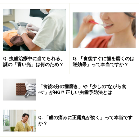
にえぐれていくというものです。
しかも年齢とともに顎の関節部分の磨耗などで、顎の動
きが変化して、はぎしりのような動きをすると、若い時
より歯に負担がかかりやすい状態になります。そのため
年齢とともに楔状欠損もよく見られるようになっていき
ます。
Q. 虫歯治療中に当てられる、
Q. 「食後すぐに歯を磨くのは
謎の「青い光」は何のため？
逆効果」って本当ですか？
「食後3分の歯磨き」や「少しの"ながら食
くさび状欠損の治療法
べ"」がNG!? 正しい虫歯予防法とは
■初期～中期のくさび状欠損の治療法
小さな楔状欠損は、磨り減った象牙質とエナメル質を虫
Q. 「歯の痛みに正露丸が効く」って本当です
歯を埋める樹脂と同じようなもので埋め戻します。詰め
か？
物で埋めると象牙質の露出面がなくなるため、水がしみ