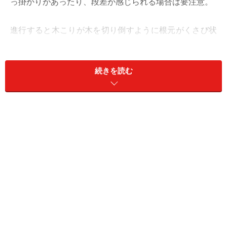
っ掛かりがあったり、段差が感じられる場合は要注意。
進行すると木こりが木を切り倒すように根元がくさび状
の切れ込みになって、最後は歯が折れてしまうこともあ
ります。ひどい知覚過敏を起こすことはまれで、数年～
続きを読む
数十年かけてゆっくり切れ込みが深くなっていくことが
多いために、ただの知覚過敏として放置してしまうこと
もあるようです。
楔状欠損の原因……強すぎる歯磨きではなく
かみ合わせに問題
昔は歯の根元が削れるのは、すべて力を入れすぎたブラ
ッシングが原因と言われたこともありますが、実際に
は、同じようにブラッシングしていても、真ん中の 1本