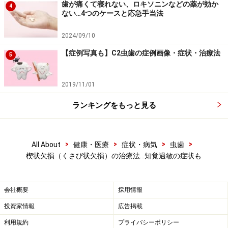
歯が痛くて寝れない、ロキソニンなどの薬が効か
4
ない…4つのケースと応急手当法
楽天市場で虫歯対策用品をチェック！
2024/09/10
【症例写真も】C2虫歯の症例画像・症状・治療法
5
2019/11/01
ランキングをもっと見る
>
>
>
>
All About
健康・医療
症状・病気
虫歯
楔状欠損（くさび状欠損）の治療法…知覚過敏の症状も
会社概要
採用情報
投資家情報
広告掲載
利用規約
プライバシーポリシー