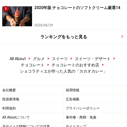
ただいたり。様々な味が楽しめます。三枝シェフにお話
2020年版 チョコレートのソフトクリーム厳選14
5
を伺いました。
三枝シェフ： 「会社にカレー部がありまして（笑）カレ
2020/06/29
ーにうるさいスタッフが多いんですよ。玉ねぎは結構沢
ランキングをもっと見る
山入れています。そしてどんな方でも食べやすいよう
に、辛すぎることはありません。」
>
>
>
>
All About
グルメ
スイーツ
スイーツ・デザート
>
>
チョコレート
チョコレートのおすすめ店
カレーとチョコレートはやっぱりよく合います。
ショコラティエが作った人気の「カカオカレー」
とろ～りと小さなチョコレートが溶け出しますので、カ
会社概要
採用情報
レーが温かいうちに、早めにチョコレートをスプーンで
溶かして、カレーとよく混ぜていただくのがポイント。
投資家情報
広告掲載
カレーが冷めてしまうと、チョコレートが固まったまま
利用規約
プライバシーポリシー
で残り、口どけがベストではありませんので注意しまし
All Aboutについて
著作権・商標・免責
ょう。
当サイトの情報についての注意
サイトマップ