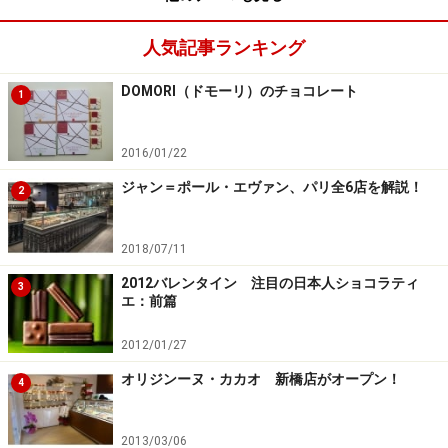
ーントゥバー工房で作られた自家製チョコレートです。
人気記事ランキング
トマトの酸味をきかせたインド風のカレーと、小麦粉を
いためて飴色の玉ねぎとあわせた西洋風のカレーをブレ
DOMORI（ドモーリ）のチョコレート
1
ンドしています。その時に普通の水ではなく、カカオニ
ブでだしをとった水「カカオだし」を加えるのがポイン
2016/01/22
トなのだそう。
ジャン＝ポール・エヴァン、パリ全6店を解説！
2
チョコレートは次第に溶けていきます
2018/07/11
2012バレンタイン 注目の日本人ショコラティ
ビーフ、野菜、チキン、の3種類から選べますが、私は
3
エ：前篇
チキンをオーダー。骨つきの大きなチキンがごろんと2
本入っていて贅沢です。カレーそのものが美味しいので
2012/01/27
すが、温かいカレーにチョコレートが次第に溶け出す
オリジンーヌ・カカオ 新橋店がオープン！
4
と、ほどよい甘さとカカオの香りが加わります。カレー
だけの部分をいただいたり、チョコレートを溶かしてい
2013/03/06