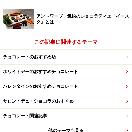
間。テーブルやチェアからも、フランスの街角のカフェ
のような雰囲気を感じます。
アントワープ・気鋭のショコラティエ「イース
ク」とは
多くの方が「カカオカレー」をすでに召しあがっている
中、私も「カカオカレー」をオーダーしました。ランチ
この記事に関連するテーマ
タイムでしたので、サラダとコーヒーがついて1000円
（税抜）と、リーズナブルです。
チョコレートのおすすめ店
ホワイトデーのおすすめチョコレート
自家製チョコレートが2枚添えられています！
バレンタインのおすすめチョコレート
美味しそうなカレーの香り。おなかがすいていた私は、
たまらない気持ちになるとともに、ビーントゥバーで作
サロン・デュ・ショコラのおすすめ
られた、自家製チョコレートがそえられていてときめい
てしまいました！チョコレート愛好家の方ならご存じで
チョコレート関連記事
すね、もちろん
清里の「アルチザン パレドオール」
のビ
他のテーマも見る