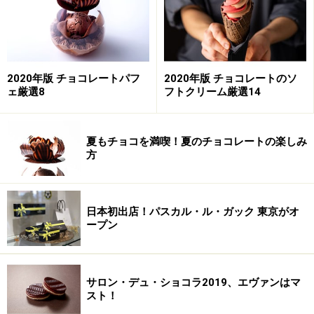
カカオカレー 800円（税抜）
「カカオカレー」は、カレー自体が毎日キッチンで作ら
れる自家製。そしてチョコレートもカカオ豆の段階から
2020年版 チョコレートパフ
2020年版 チョコレートのソ
作られた自家製。ショコラティエが作ったオリジナルカ
ェ厳選8
フトクリーム厳選14
レーです。
夏もチョコを満喫！夏のチョコレートの楽しみ
三枝俊介シェフは、大阪の「プラザホテル」のご出身。
方
ホテルでの経験の中で、料理に向き合う機会も多かった
そう。そんなシェフのオリジナルレシピ。早速私もいた
だいてみることにしました。
日本初出店！パスカル・ル・ガック 東京がオ
ープン
カカオカレーをオーダー
サロン・デュ・ショコラ2019、エヴァンはマ
「アルチザン パレドオール BIS」は、新丸ビルの「ショ
スト！
コラティエ パレ ド オール」と比べるとカジュアルな空