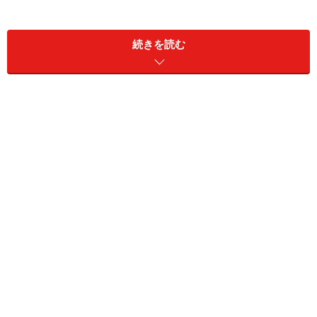
続きを読む
カカオ豆の焙煎から手がける本格的な自家製チョコレー
トを中心に、チョコレートを中心としたアイテムが揃
い、カフェスペースが広く、ケーキ、パフェなどのスイ
ーツの他、ランチメニュー、軽食メニューが充実してい
るのも魅力です。
カカオカレー