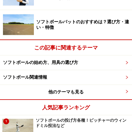
＜女子日本リーグ＞
1968年に開始され、1部は12チーム参加の2回総当りで実
ソフトボールバットのおすすめは？選び方・違
施され、上位4チームが決勝ラウンドに進出することが
い・特徴
できます。2005年までは3部リーグ構成で行われていま
したが、2006年より2部構成で行われるようになりまし
この記事に関連するテーマ
た。
ソフトボールの始め方、用具の選び方
2010年より2部リーグにおいては、2カンファレンス制と
言われる、“アドバンスセレクション”と“ホープセレクシ
ソフトボール関連情報
ョン”という方法で実施されています。決勝ラウンドの会
場は、近年はわかさスタジアム京都で開催されていま
他のテーマも見る
す。
人気記事ランキング
＜男子日本リーグ＞
ソフトボールの投げ方各種！ピッチャーのウィン
1
男子リーグは、女子よりも少し遅い1972年に開始されま
ドミル投法など