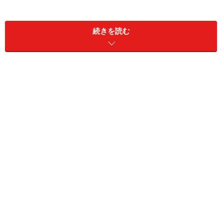
続きを読む
しかしながら、オリンピック大会におけるソフトボール
の歴史は浅い上に、女子のみの種目とされていました。
1996年のアトランタ大会にて女子のみが野球と共に正式
種目になり、当初はアトランタ大会のみの限定開催とさ
れていましたが、その後2008年の北京大会まで開催。し
かし、五輪の肥大化に歯止めをかけるという国際オリン
ピック委員会(IOC)の方針により、2012年ロンドン大会で
は野球と共に競技種目から外されてしまいました。
2016年リオデジャネイロ大会での復活も期待されました
が、2016年の五輪では開催競技には加わらないことが正