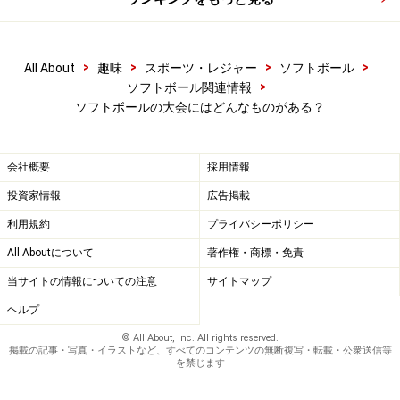
下旬～9月上旬に男女別に実施されています。 2015年大
会で50回目を迎えます。
>
>
>
>
All About
趣味
スポーツ・レジャー
ソフトボール
>
ソフトボール関連情報
その他、「東日本大学選手権大会」、「西日本大学選手
ソフトボールの大会にはどんなものがある？
権大会」や、各地区ごとのリーグ戦（北海道東北地区、
関東地区、東京地区、北信越地区、東海地区、近畿地
区、中国地区、四国地区、九州地区）があります。
会社概要
採用情報
投資家情報
広告掲載
利用規約
プライバシーポリシー
All Aboutについて
著作権・商標・免責
高校生の主な大会
当サイトの情報についての注意
サイトマップ
＜全国高等学校ソフトボール選抜大会＞
ヘルプ
日本における高校生の主要な全国大会の１つに「全国高
© All About, Inc. All rights reserved.
等学校ソフトボール選抜大会」（男女ともに1983年に第
掲載の記事・写真・イラストなど、すべてのコンテンツの無断複写・転載・公衆送信等
を禁じます
1回が開催）があります。