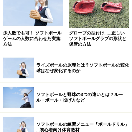
会」などがあり、女子の世界大会には「女子世界選手
権」、「ワールドカップ」、「ジャパンカップ国際女子
ソフトボール大会」、「世界大学ソフトボール選手権大
会」、「U-19世界女子ソフトボール選手権大会」などが
少人数でも可！ ソフトボール
グローブの型付け……正しい
あります。
ゲームの人数に合わせた実施
ソフトボールグラブの形状と
方法
保管の方法
ライズボールの原理とは？ソフトボールの変化
日本におけるトップリーグ
球はなぜ変化するのか
「日本ソフトボールリーグ」は、日本ソフトボール協会
が主催するソフトボールのリーグ戦であり男女別に行わ
ソフトボールと野球の3つの違いとは？ルー
れています。女子リーグにおいては、日本ソフトボール
ル・ボール・投げ方など
協会と日本女子ソフトボールリーグ機構の主催で行われ
ます。ここではリーグを男女別に見てみたいと思いま
ソフトボールの練習メニュー「ボールドリル」
す。
…初心者向け体育教材