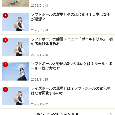
した。従来は1部リーグと2部リーグの構成で行われてい
2025/01/13
ましたが、2004年から17チームを東西に分けて実施され
ソフトボールの歴史とそのはじまり！日本は女子
るようになっています。具体的には、東日本ブロック8
2
が起源？
チーム、西日本ブロック9チームでの予選大会（2回の総
当たり）が行われ、その成績によって決勝トーナメント
2025/01/14
（上位各組4チーム、合計8チーム）の組み合わせを決め
ソフトボールの練習メニュー「ボールドリル」…初
3
ます。決勝ラウンドの会場は、近年は豊田市運動公園ソ
心者向け体育教材
フトボール場で開催されています。
2023/11/16
ソフトボールと野球の3つの違いとは？ルール・ボ
4
ール・投げ方など
大学生の主な大会
2023/11/25
ライズボールの原理とは？ソフトボールの変化球
5
日本における大学生の大会の最高峰に「全日本大学ソフ
はなぜ変化するのか
トボール選手権大会」があり、この大会によって、日本
2023/12/12
国内における大学男女ソフトボール部の日本一が決定し
ます。全日本大学ソフトボール連盟が主催し、毎年8月
ランキングをもっと見る