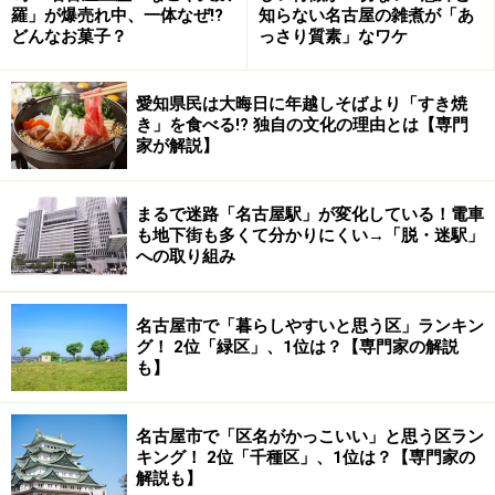
羅」が爆売れ中、一体なぜ!?
知らない名古屋の雑煮が「あ
どんなお菓子？
っさり質素」なワケ
愛知県民は大晦日に年越しそばより「すき焼
き」を食べる!? 独自の文化の理由とは【専門
家が解説】
まるで迷路「名古屋駅」が変化している！電車
も地下街も多くて分かりにくい→「脱・迷駅」
への取り組み
名古屋市で「暮らしやすいと思う区」ランキン
グ！ 2位「緑区」、1位は？【専門家の解説
も】
名古屋市で「区名がかっこいい」と思う区ラン
キング！ 2位「千種区」、1位は？【専門家の
解説も】