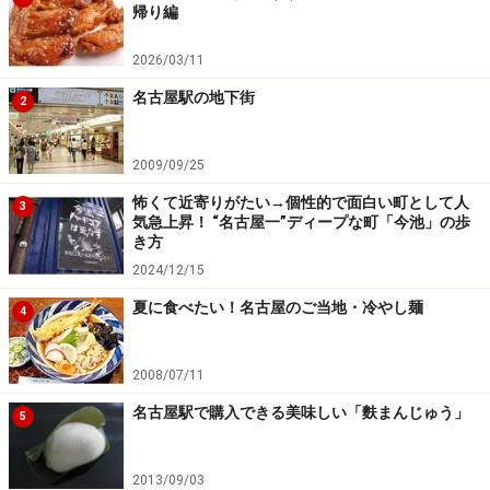
帰り編
2026/03/11
名古屋駅の地下街
2
2009/09/25
怖くて近寄りがたい→個性的で面白い町として人
3
気急上昇！ “名古屋一”ディープな町「今池」の歩
き方
2024/12/15
夏に食べたい！名古屋のご当地・冷やし麺
4
2008/07/11
名古屋駅で購入できる美味しい「麩まんじゅう」
5
2013/09/03