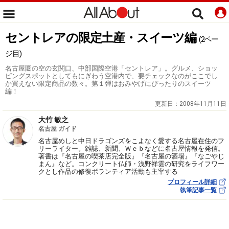
セントレアの限定土産・スイーツ編
(2ペー
ジ目)
名古屋圏の空の玄関口、中部国際空港「セントレア」。グルメ、ショッ
ピングスポットとしてもにぎわう空港内で、要チェックなのがここでし
か買えない限定商品の数々。第１弾はおみやげにぴったりのスイーツ
編！
更新日：
2008年11月11日
大竹 敏之
名古屋 ガイド
名古屋めしと中日ドラゴンズをこよなく愛する名古屋在住のフ
リーライター。雑誌、新聞、Ｗｅｂなどに名古屋情報を発信。
著書は『名古屋の喫茶店完全版』『名古屋の酒場』『なごやじ
まん』など。コンクリート仏師・浅野祥雲の研究をライフワー
クとし作品の修復ボランティア活動も主宰する
プロフィール詳細
執筆記事一覧