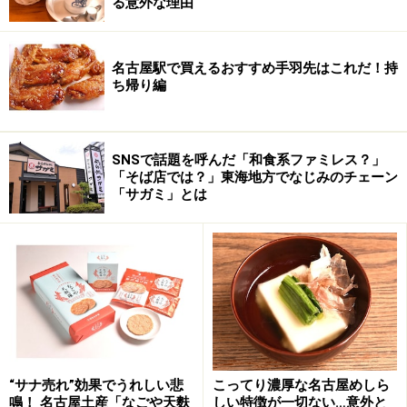
る意外な理由
名古屋駅で買えるおすすめ手羽先はこれだ！持
ち帰り編
SNSで話題を呼んだ「和食系ファミレス？」
「そば店では？」東海地方でなじみのチェーン
「サガミ」とは
“サナ売れ”効果でうれしい悲
こってり濃厚な名古屋めしら
鳴！ 名古屋土産「なごや天麩
しい特徴が一切ない…意外と