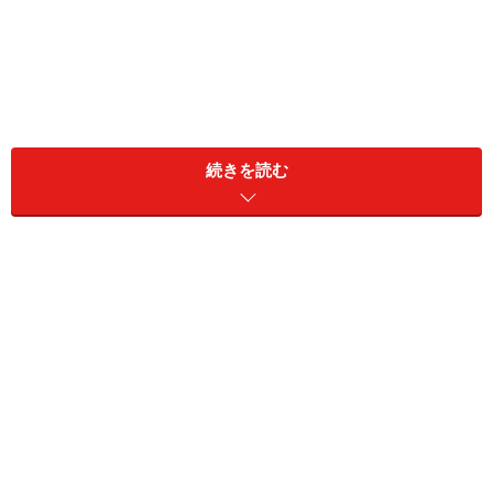
続きを読む
なお、下記に公表する過去問と解答解説は、試験直前に
使うもよし、傾向を知ってからテキストや動画などで勉
強するもよし、ご自身にとって最適な使い方をしていた
だければと思います。最終的には今回のほか、各課目に
おいて学科、実技すべてに解説を行いますので、全部お