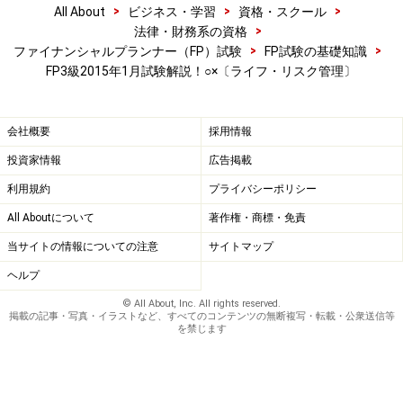
金と考えればよいでしょう。生命保険はご自身で自由に
>
>
>
All About
ビジネス・学習
資格・スクール
加入するものであり、強制ではありませんから可処分所
>
法律・財務系の資格
>
>
ファイナンシャルプランナー（FP）試験
FP試験の基礎知識
得計算上は差し引きません。可処分所得については、計
FP3級2015年1月試験解説！○×〔ライフ・リスク管理〕
算でも出題される可能性がありますので、計算も解ける
ようにしておいてください。
会社概要
採用情報
(3) 健康保険の被保険者が、同一月に同一の医療機関等で
投資家情報
広告掲載
支払った一部負担金等の額が所定の限度額を超えた場
利用規約
プライバシーポリシー
合、その超えた部分の額は、所定の手続により高額療養
All Aboutについて
著作権・商標・免責
費として支給される。
当サイトの情報についての注意
サイトマップ
ヘルプ
正解 ○
© All About, Inc. All rights reserved.
高額療養費とは、同一月に同一の医療機関等で支払った
掲載の記事・写真・イラストなど、すべてのコンテンツの無断複写・転載・公衆送信等
を禁じます
医療費自己負担額が、高額となった場合において、一定
の限度額を超える部分について給付される
ものです。つ
まり、高額な治療代はある一定金額までは負担する必要