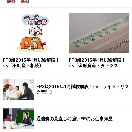
FP3級2015年1月試験解説！
FP3級2015年1月試験解説！
○×〔不動産・相続〕
○×〔金融資産・タックス〕
(1) ファイナンシャル・プランナーが顧客と投資顧問契約
を締結し、その契約に基づき投資助言・代理業を行うに
FP3級2015年1月試験解説！○×〔ライフ・リス
は、金融商品取引業者として内閣総理大臣の登録を受け
ク管理〕
なければならない。
正解 ○
通信費の見直しに強いFPのお仕事拝見
毎回出題
される「関連法規」からの出題です。投資顧問