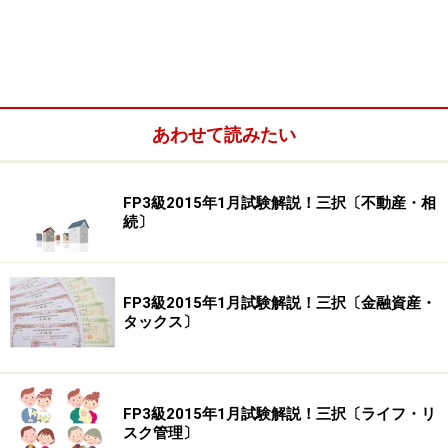
読みいただければ2015年1月試験の傾向がつかめると思
ってください。それではさっそく、過去問を解いていき
ましょう。
あわせて読みたい
FP3級 ライフプランニング○×問題を解いて
いこう
FP3級2015年1月試験解説！三択〔不動産・相
続〕
それでは、2015年1月試験FP3級学科○×問題のうち、ま
ずはライフプランニングについて解いていきましょう。
正しいものまたは適切なものには○を、誤っているもの
FP3級2015年1月試験解説！三択〔金融資産・
または不適切なものには×を選んでください（問題の番号
タックス〕
は2015年1月試験過去問と同じ番号とします）。
FP3級2015年1月試験解説！三択〔ライフ・リ
スク管理〕