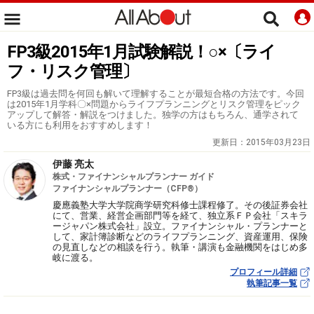
FP3級2015年1月試験解説！○×〔ライ
フ・リスク管理〕
FP3級は過去問を何回も解いて理解することが最短合格の方法です。今回
は2015年1月学科〇×問題からライフプランニングとリスク管理をピック
アップして解答・解説をつけました。独学の方はもちろん、通学されて
いる方にも利用をおすすめします！
更新日：
2015年03月23日
伊藤 亮太
株式・ファイナンシャルプランナー ガイド
ファイナンシャルプランナー（CFP®）
慶應義塾大学大学院商学研究科修士課程修了。その後証券会社
にて、営業、経営企画部門等を経て、独立系ＦＰ会社「スキラ
ージャパン株式会社」設立。ファイナンシャル・プランナーと
して、家計簿診断などのライフプランニング、資産運用、保険
の見直しなどの相談を行う。執筆・講演も金融機関をはじめ多
岐に渡る。
プロフィール詳細
執筆記事一覧