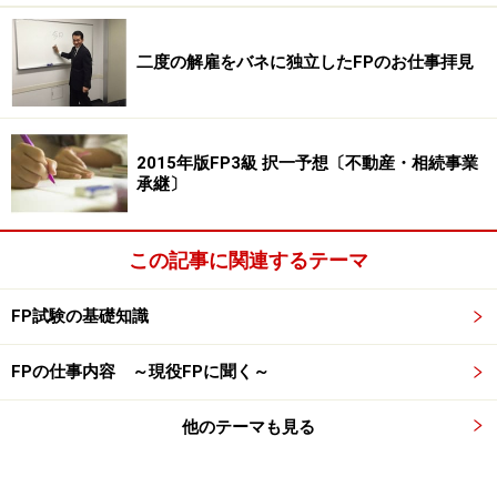
契約とは、顧客に対して有価証券（株式や債券など）の
価値等に関する投資助言を行う契約などが該当します。
二度の解雇をバネに独立したFPのお仕事拝見
つまり、株式のおススメなどを顧客に助言する仕事にな
りますが、これを行うためには
内閣総理大臣の登録を受
ける必要
があります。この他、税理士法、弁護士法、保
険業法とFPの関連性を問う出題も過去何度も出ています
2015年版FP3級 択一予想〔不動産・相続事業
承継〕
ので、対策を練っておきましょう。
(2) ライフプランニング上の可処分所得の金額は、一般
この記事に関連するテーマ
に、年収から税、社会保険料ならびに生命保険料を控除
して求める。
FP試験の基礎知識
FPの仕事内容 ～現役FPに聞く～
正解 ×
可処分所得とは、一般に、年収から税金（所得税・住民
他のテーマも見る
税）と社会保険料を差し引いた額
をさします。強制的に
差し引かれる税金や社会保険料を除いた自由に使えるお