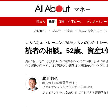
マネー
貯める
投資
保険
住宅ローン
クレジットカー
All About
マネー
投資
大人のお金 トレーニ
大人のお金 トレーニング講座
／大人のお金 トレー
読者の相談。52歳、資産
資産1億円を築いた大阪府の52歳男性からのご相談。お金の置
か？老後の生きがいは？家族との関係は？横断的なアドバイス
北川 邦弘
はじめての資産運用 ガイド
ファイナンシャルプランナー（CFP®）
ファイナンシャルDr.が、誰にでもできる普遍的