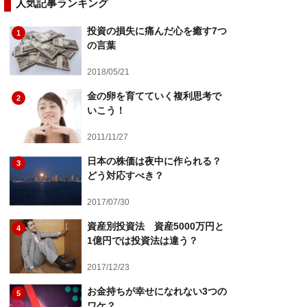
人気記事ランキング
投資の損失に痛んだ心を癒す7つ
1
の言葉
2018/05/21
金の卵を育てていく複利思考で
2
いこう！
2011/11/27
日本の株価は夜中に作られる？
3
どう対応すべき？
2017/07/30
資産別投資法 資産5000万円と
4
1億円では投資法は違う？
2017/12/23
お金持ちが幸せになれない3つの
5
ワケ？