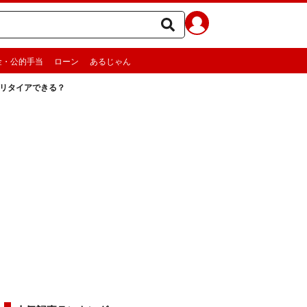
金・公的手当
ローン
あるじゃん
事リタイアできる？