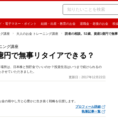
ド・電子マネー・ポイント
結婚・出産・教育のお金
退職金・老後のお金
税
ング講座
大人のお金 トレーニング講座
読者の相談。52歳、資産1億円で無
ニング講座
1億円で無事リタイアできる？
き場所は、日本株と預貯金でいいのか？投資生活はいつまで続けられるの
をさせていただきました。
更新日：2017年12月22日
なお金の殖やし方と心豊かに生き抜く戦略を伝授します。
プロフィール詳細
執筆記事一覧