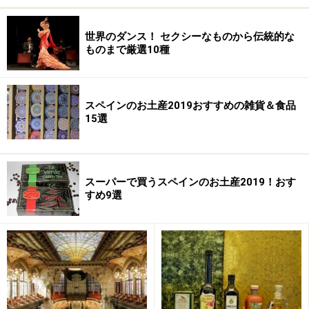
支店があります。国内のワインはもちろん、世界のワイ
ンもさすがの品揃えです。スペインでは国内ワインの消
世界のダンス！ セクシーなものから伝統的な
費が主なので、日本では手に入りにくいお宝物のフラン
ものまで厳選10種
スワインに出会える可能性も！ 日本へ郵送してくれるサ
ービスもあります。
スペインのお土産2019おすすめの雑貨＆食品
15選
＜DATA＞
■Lavinia （ラビニア）
マドリッド店
スーパーで買うスペインのお土産2019！おす
すめ9選