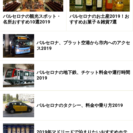
バルセロナの観光スポット・
バルセロナのお土産2019！お
名所おすすめ10選2019
すすめお菓子＆雑貨7選
住所：Jose Ortega y Gasset 16
TEL：（34）91 426 0604
バルセロナ、プラット空港から市内へのアクセ
ス2019
バルセロナ店
住所：Aveda.Diagonal 605
TEL： （34）93 363 4445
バルセロナの地下鉄、チケット料金や運行時間
2019
ワインショップ2 ヴィラヴィニテカ
バルセロナのタクシー、料金や乗り方2019
バルセロナにあるワインショップ。ワインの卸業者とし
ても有名なので、レストランやバルで飲んだワインな
ら、このお店に行けばある確率が高いです。バルセロナ
にあります。日本へ郵送してくれるサービスもありま
2019年マドリードで泊まりたいおすすめホテ