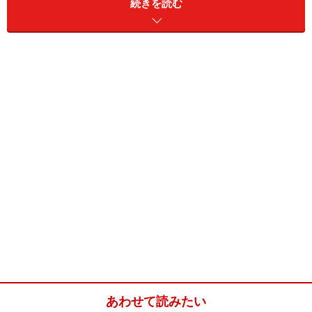
続きを読む
ワインショップ1 ラビニア
フランスに本店があるお店。マドリッドとバルセロナに
あわせて読みたい