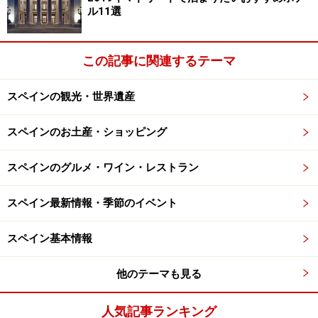
ル11選
す。
＜DATA＞
この記事に関連するテーマ
■Vilaviniteca（ヴィラヴィニテカ）
住所：Aguillers 7
スペインの観光・世界遺産
TEL：(34) 93 777 7017
スペインのお土産・ショッピング
スペインのグルメ・ワイン・レストラン
ワインショップ3 コルマード・キレス
スペイン最新情報・季節のイベント
バルセロナに数年前にオープンした、老舗の食品店のア
ルコール専門の別館。ワインだけでなく、蒸留酒なども
スペイン基本情報
充実してます。
他のテーマも見る
＜DATA＞
■Colmado Quilez（コルマード・キレス）
人気記事ランキング