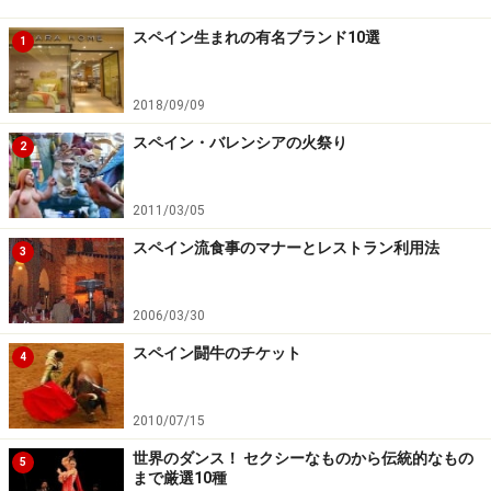
住所：Aragó 241
スペイン生まれの有名ブランド10選
TEL：（34）93 215 0221
1
※記事内容は執筆時点のものです。最新の内容をご確認くださ
2018/09/09
い。
※海外を訪れる際には最新情報の入手に努め、「
外務省 海外安全
スペイン・バレンシアの火祭り
ホームページ
」を確認するなど、安全確保に十分注意を払ってく
2
ださい。
2011/03/05
スペイン流食事のマナーとレストラン利用法
3
2006/03/30
スペイン闘牛のチケット
4
2010/07/15
世界のダンス！ セクシーなものから伝統的なもの
5
まで厳選10種