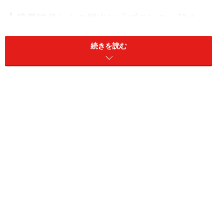
暗黒時代からの脱出は「プロレス＝強さ」
の呪縛からの解放
続きを読む
それから61年、63年12月の力道山の急死によってプロレ
スの存続が危ぶまれましたが、力道山の愛弟子のジャイ
アント馬場、アントニオ猪木の活躍が日本の高度成長期
とリンクして、プロレスは昭和の黄金時代の築き、現在
も続いています。
もちろん、ピンチの時もありました。特に
90年代後半か
らゼロ年代前半は「プロレス暗黒時代」と呼ばれる時期
でした
。総合格闘技のPRIDEや立ち技格闘技のK-1が台頭
し、ショー的な要素があるプロレスよりも勝負論に徹し
たPRIDE、K-1の方が上という意識が世間一般に広まった
のです。70年代中盤、猪木は「プロレスこそ最強の格闘
技である」として他の格闘技の選手と異種格闘技戦をお