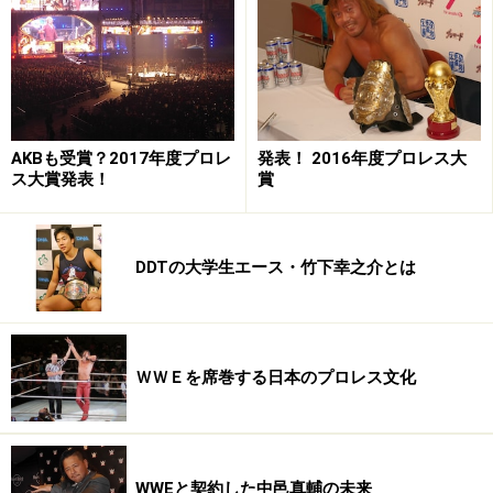
また、一時は総合格闘技に押されたものの、総合格闘技
の勝つか負けるかの勝負論だけではないドラマだった
り、華やかさだったり、プロレス特有の面白さが再認識
されるようになりました。
プロレス＝真剣勝負の格闘技
ではなく、プロレス＝スポーツ・エンターテイメントと
AKBも受賞？2017年度プロレ
発表！ 2016年度プロレス大
いう見方に変わっていった
のです。
ス大賞発表！
賞
※記事内容は執筆時点のものです。最新の内容をご確認くださ
い。
DDTの大学生エース・竹下幸之介とは
次のページへ
1
/
2
ＷＷＥを席巻する日本のプロレス文化
WWEと契約した中邑真輔の未来