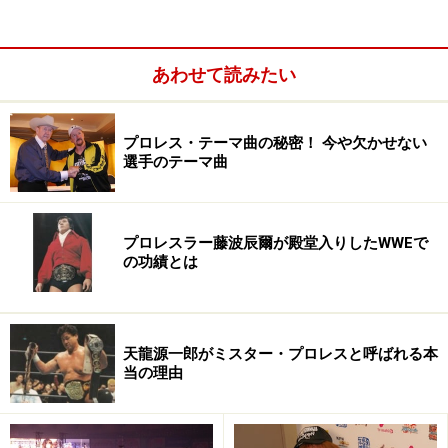
こなって勝ち続けたのに対して、PRIDEやK-1で闘ったプ
ロレスラーはことごとく負けたのもイメージダウンにな
あわせて読みたい
りました。
しかしプロレスが滅びることはありませんでした
。アメ
プロレス・テーマ曲の秘密！ 今や欠かせない
リカから輸入された格闘スポーツですが、日本特有の格
選手のテーマ曲
闘エンターテインメント……もっと言ってしまえば大衆娯
楽として日本文化に根付いていたからです。
プロレスラー藤波辰爾が殿堂入りしたWWEで
の功績とは
町おこしのイベントでは、なぜかアトラクションとして
地元のヒーローに扮したマスクマンの草プロレスがおこ
なわれることが少なくありません。テレビで乱闘シーン
天龍源一郎がミスター・プロレスと呼ばれる本
の時に使われるBGMはたいていがスタン・ハンセンの入
当の理由
場テーマ『サンライズ』です。無意識に日本人の生活の
中にはプロレスが浸透しているのです。