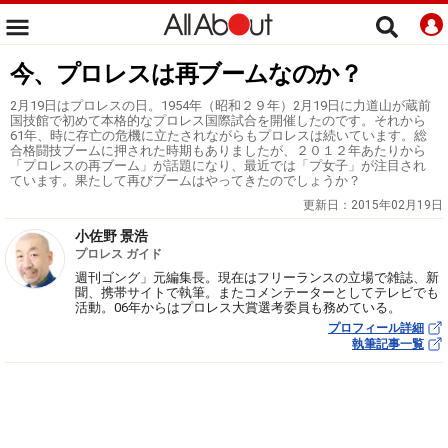
今、プロレスは再ブームなのか？
2月19日はプロレスの日。1954年（昭和２９年）2月19日に力道山が蔵前
国技館で初めて本格的なプロレス国際試合を開催したのです。それから
61年、時に存亡の危機に立たされながらもプロレスは続いています。総
合格闘技ブームに押された時期もありましたが、２０１２年あたりから
「プロレスの再ブーム」が話題になり、最近では「プ女子」が注目され
ています。果たして再びブームはやってきたのでしょうか？
更新日：
2015年02月19日
小佐野 景浩
プロレス ガイド
週刊ゴング」元編集長。現在はフリーランスの立場で雑誌、新
聞、携帯サイトで執筆。またコメンテーターとしてテレビでも
活動。06年からはプロレス大賞選考委員も務めている。
プロフィール詳細
執筆記事一覧