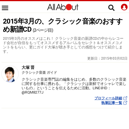
2015年3月の、クラシック音楽のおすす
め新譜CD
(2ページ目)
2015年3月のオススメはこれ！ クラシック音楽の新譜CDの中からレコー
ド会社が自信をもってオススメするアルバムをセレクト＆オススメコメ
ントをもらい、更にガイド大塚が聴き手としての感想をつけて紹介しま
す。
更新日：
2015年03月02日
大塚 晋
クラシック音楽 ガイド
クラシック音楽専門誌の編集をはじめ、多数のクラシック音楽
に関する仕事に携わる。「クラシックは新鮮でオシャレで楽し
いもの」ということを伝えるために活動。LINE＠ID：
@RQM8277J
プロフィール詳細
執筆記事一覧