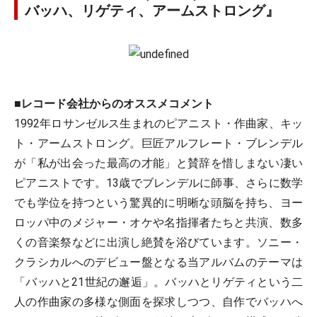
バッハ、リゲティ、アームストロング』
■レコード会社からのオススメコメント
1992年ロサンゼルス生まれのピアニスト・作曲家、キッ
ト・アームストロング。巨匠アルフレート・ブレンデル
が「私が出会った最高の才能」と賛辞を惜しまない凄い
ピアニストです。13歳でブレンデルに師事、さらに数学
でも学位を持つという驚異的に明晰な頭脳を持ち、ヨー
ロッパ中のメジャー・オケや名指揮者たちと共演、数多
くの音楽祭などに出演し絶賛を浴びています。ソニー・
クラシカルへのデビュー盤となる当アルバムのテーマは
「バッハと21世紀の邂逅」。バッハとリゲティという二
人の作曲家の多様な側面を探求しつつ、自作でバッハへ