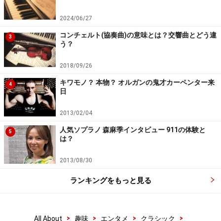
2024/06/27
コンチェルト(協奏曲)の意味とは？交響曲とどう違
3
う？
2018/09/26
キワモノ？ 本物？ オルガンの鬼才カーペンター来
4
日
2013/02/04
人気ソプラノ 森麻季インタビュー 911の体験と
5
は？
2013/08/30
ランキングをもっと見る
>
>
>
>
All About
趣味
エンタメ
クラシック