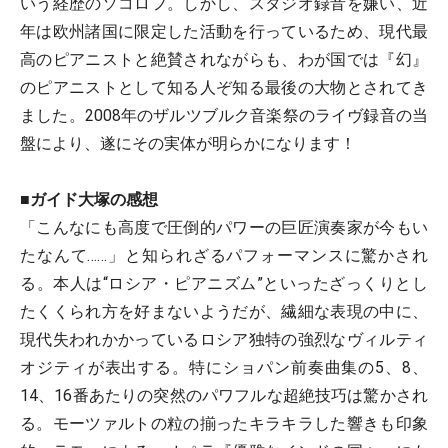
いう経歴のソコロフ。しかし、スタジオ録音を嫌い、近
年は欧州諸国に限定した活動を行っているため、現代最
高のピアニストと絶賛されながらも、わが国では『幻』
のピアニストとして知る人ぞ知る最後の大物とされてき
ました。2008年のザルツブルク音楽祭のライヴ録音の当
盤により、遂にその実体が明らかになります！
■ガイド大塚の感想
「こんなにも高度で圧倒的パワーの巨匠演奏家が今もい
たなんて……」と知られざるパフォーマンスに驚かされ
る。本人は“ロシア・ピアニズム”といったざっくりとし
たくくられ方を好まないようだが、繊細な表現の中に、
現代失われかかっているロシア独特の強烈なヴィルティ
オジティが表出する。特にショパン前奏曲集の5、8、
14、16番あたりの突然のパワフルな超絶技巧は驚かされ
る。モーツァルトの粒の揃ったキラキラした響きも印象