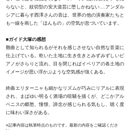
らないと、紋切型の安大道芸に堕しかねない……アンダル
シアに暮らす西澤さんの音は、世界の他の演奏家たちと
も一線を画した「ほんもの」の空気が息づいています。
■ガイド大塚の感想
難曲として知られるがそれを感じさせない自然な音楽に
仕上げている。乾いた土地に生き生きとみずみずしいピ
アノがさらりと流れ、目を閉じればイベリアの各土地の
イメージが思い浮かぶような空気感が強くある。
終曲エリターニャも細かなリズムが巧みにリアルに表現
され、まばゆい明るく酒場の喧騒を描くが、どこかアル
ベニスの郷愁、憧憬、諦念が感じられる気もし、聴く度
に味わい深さがある。
※記事内容は執筆時点のものです。最新の内容をご確認くださ