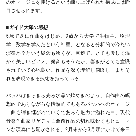
のオマージュを捧げるという練り上げられた構成には瞠
目させられます。
■ガイド大塚の感想
5歳で既に作曲をはじめ、9歳から大学で生物学、物理
学、数学を学んだという神童。となると分析的で冷たい
演奏か？という疑念も湧くが、真逆で、とても優しく温
かく美しいピアノ。発音もそうだが、響きがとても意識
されていて心地良い。作品を深く理解し俯瞰し、またそ
れを表現できる技術を持っている。
バッハはきらきら光る水晶の煌めきのよう。自作曲の瞑
想的でありながらな情熱的でもあるバッハへのオマージ
ュ曲も弾き継がれていくであろう魅力に溢れた曲。現代
音楽作曲家リゲティ亡命前作品の切れ味鋭くもヒューマ
ンな演奏にも驚かされる。2月末から3月頭にかけて来日