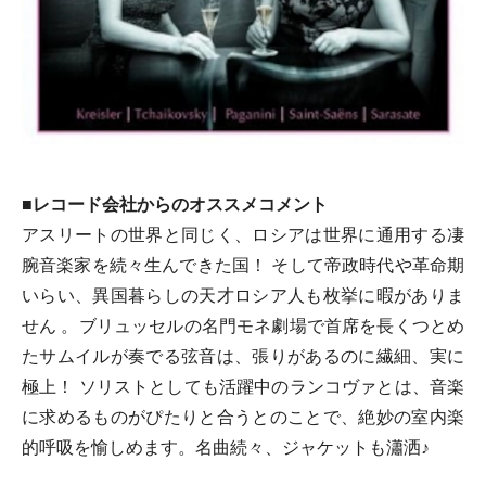
■レコード会社からのオススメコメント
アスリートの世界と同じく、ロシアは世界に通用する凄
腕音楽家を続々生んできた国！ そして帝政時代や革命期
いらい、異国暮らしの天才ロシア人も枚挙に暇がありま
せん 。ブリュッセルの名門モネ劇場で首席を長くつとめ
たサムイルが奏でる弦音は、張りがあるのに繊細、実に
極上！ ソリストとしても活躍中のランコヴァとは、音楽
に求めるものがぴたりと合うとのことで、絶妙の室内楽
的呼吸を愉しめます。名曲続々、ジャケットも瀟洒♪