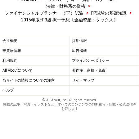
単利最終利回りは、｛表面利率＋（額面100円－購入価
>
法律・財務系の資格
格）／残存期間｝／購入価格×100
で求められます。本問
>
>
ファイナンシャルプランナー（FP）試験
FP試験の基礎知識
の場合、{2＋（100－99）／5}／99×100=2.22％（小数点
2015年版FP3級 択一予想〔金融資産・タックス〕
以下第3位四捨五入）となります。
会社概要
採用情報
投資家情報
広告掲載
(4) 2つの資産を運用し、その相関をとったとき、
利用規約
プライバシーポリシー
（ ）に近づくほどリスクの軽減が期待できると
All Aboutについて
著作権・商標・免責
いえる。
1) ＋1
当サイトの情報についての注意
サイトマップ
2) 0
ヘルプ
3) －1
© All About, Inc. All rights reserved.
掲載の記事・写真・イラストなど、すべてのコンテンツの無断複写・転載・公衆送信等
を禁じます
正解 3)
相関係数は－1から＋1までの数値で表され、2つの資産
の相関係数が
－1に近づくほど
、その資産の組み合わせ