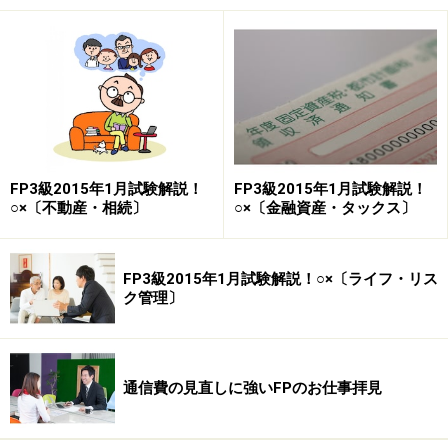
正解 3)
1年複利の計算問題は、元金×（1＋年利）n乗で計算
がで
きます。nは年数になります。本問の場合、4年間の運用
であるため、1,000,000円×（1+0.01）4乗＝1,000,000円
×1.04060401=1,040,604円（円未満切捨て）となりま
す。
FP3級2015年1月試験解説！
FP3級2015年1月試験解説！
○×〔不動産・相続〕
○×〔金融資産・タックス〕
(2) 金融部門から経済全体に供給されている通貨の総量を
FP3級2015年1月試験解説！○×〔ライフ・リス
（ ）という。これは、個人や企業、地方公共団
ク管理〕
体などの保有する通貨量の残高を集計したものになる。
1) 国内総生産（GDP）
2) マネーストック
通信費の見直しに強いFPのお仕事拝見
3) 対外純資産