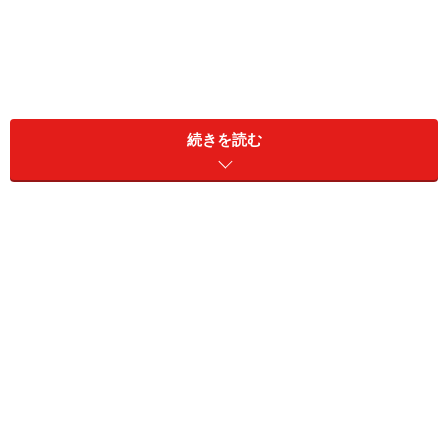
続きを読む
金融は計算、タックスは数字が問われやす
い
ここでは、FP3級学科三答択一問題金融資産運用・タッ
クスプランニング編と題し、三答択一問題10題を解いて
いきましょう。金融資産運用は計算問題がでる可能性が
高いです。また、タックスプランニングは数字を問う問
題が出題されやすいといえます。それでは早速問題で
す！選択肢の中から最も適切なものを選んでください。
(1) 1,000,000円を年利1％（1年複利）で4年間運用した場