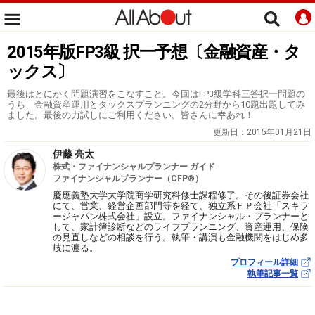
2015年版FP3級 択一予想〔金融資産・タ
ックス〕
最後はとにかく問題演習をこなすこと。今回はFP3級学科三答択一問題の
うち、金融資産運用とタックスプランニングの2分野から10題出題してみ
ました。最後の力試しにご利用ください。皆さんに幸あれ！
更新日：
2015年01月21日
伊藤 亮太
株式・ファイナンシャルプランナー ガイド
ファイナンシャルプランナー（CFP®）
慶應義塾大学大学院商学研究科修士課程修了。その後証券会社
にて、営業、経営企画部門等を経て、独立系ＦＰ会社「スキラ
ージャパン株式会社」設立。ファイナンシャル・プランナーと
して、家計簿診断などのライフプランニング、資産運用、保険
の見直しなどの相談を行う。執筆・講演も金融機関をはじめ多
岐に渡る。
プロフィール詳細
執筆記事一覧