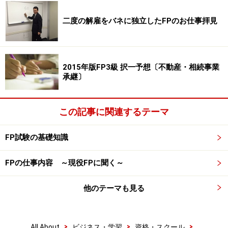
正解 2)
GDPは国内で一定期間内に生産された財やサービスの付
二度の解雇をバネに独立したFPのお仕事拝見
加価値の合計
になります。また、対外純資産とは、国が
海外に保有する資産から負債を差し引いたものが該当し
ます。
2015年版FP3級 択一予想〔不動産・相続事業
承継〕
(3) 表面利率（クーポンレート）2％、残存期間5年の固
この記事に関連するテーマ
定利付債券を、額面100円当たり99円で購入した場合の
単利最終利回りは、（ ）である。なお、答は表
FP試験の基礎知識
示単位の小数点以下第3位を四捨五入している。
1) 1.82％
FPの仕事内容 ～現役FPに聞く～
2) 2.20％
3) 2.22％
他のテーマも見る
正解 3)
>
>
>
All About
ビジネス・学習
資格・スクール