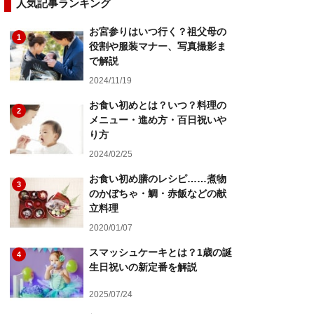
人気記事ランキング
お宮参りはいつ行く？祖父母の
1
役割や服装マナー、写真撮影ま
で解説
2024/11/19
お食い初めとは？いつ？料理の
2
メニュー・進め方・百日祝いや
り方
2024/02/25
お食い初め膳のレシピ……煮物
3
のかぼちゃ・鯛・赤飯などの献
立料理
2020/01/07
スマッシュケーキとは？1歳の誕
4
生日祝いの新定番を解説
2025/07/24