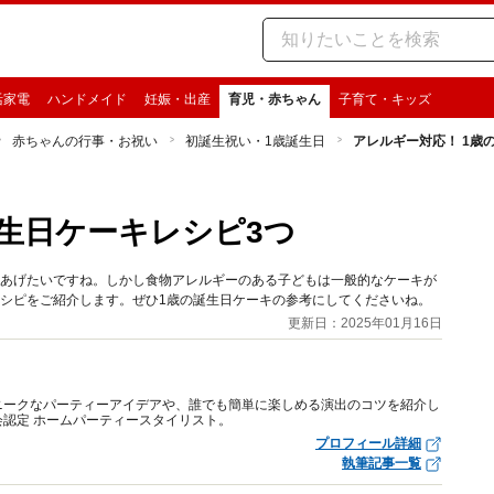
活家電
ハンドメイド
妊娠・出産
育児・赤ちゃん
子育て・キッズ
赤ちゃんの行事・お祝い
初誕生祝い・1歳誕生日
アレルギー対応！ 1歳
誕生日ケーキレシピ3つ
てあげたいですね。しかし食物アレルギーのある子どもは一般的なケーキが
レシピをご紹介します。ぜひ1歳の誕生日ケーキの参考にしてくださいね。
更新日：2025年01月16日
ニークなパーティーアイデアや、誰でも簡単に楽しめる演出のコツを紹介し
認定 ホームパーティースタイリスト。
プロフィール詳細
執筆記事一覧