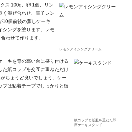
 100g、卵 1個、リン
2を良く混ぜ合わせ、電子レン
10個前後の蒸しケーキ
イシングを塗ります。レモ
り合わせて作ります。
レモンアイシングクリーム
ケーキを背の高い台に盛り付ける
した紙コップを交互に重ねただけ
いがちょうど良いでしょう。ケー
ップは粘着テープでしっかりと留
紙コップと紙皿を重ねた即
席ケーキスタンド