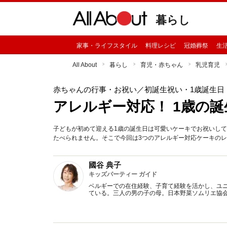
暮らし
家事・ライフスタイル
料理レシピ
冠婚葬祭
生
All About
暮らし
育児・赤ちゃん
乳児育児
赤ちゃんの行事・お祝い
／初誕生祝い・1歳誕生日
アレルギー対応！ 1歳の
子どもが初めて迎える1歳の誕生日は可愛いケーキでお祝いし
たべられません。そこで今回は3つのアレルギー対応ケーキの
國谷 典子
キッズパーティー ガイド
ベルギーでの在住経験、子育て経験を活かし、ユ
ている。三人の男の子の母。日本野菜ソムリエ協会