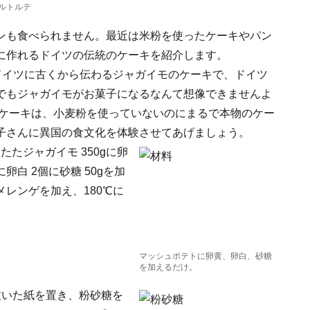
ルトルテ
ンも食べられません。最近は米粉を使ったケーキやパン
に作れるドイツの伝統のケーキを紹介します。
。これはドイツに古くから伝わるジャガイモのケーキで、ドイツ
でもジャガイモがお菓子になるなんて想像できませんよ
だケーキは、小麦粉を使っていないのにまるで本物のケー
子さんに異国の食文化を体験させてあげましょう。
たジャガイモ 350gに卵
卵白 2個に砂糖 50gを加
レンゲを加え、180℃に
マッシュポテトに卵黄、卵白、砂糖
を加えるだけ。
抜いた紙を置き、粉砂糖を