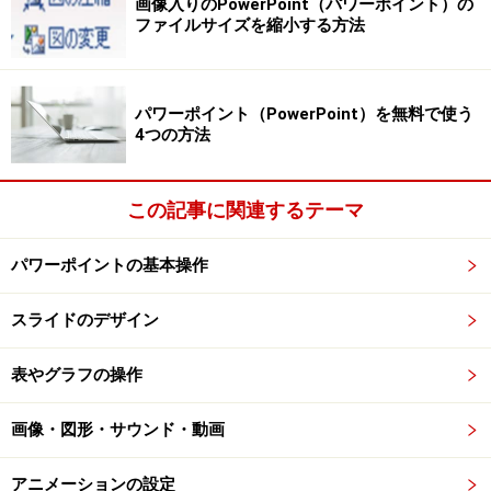
画像入りのPowerPoint（パワーポイント）の
の「詳細設定」をクリックし、右側の
「終了時に、イン
ファイルサイズを縮小する方法
ク注釈を保持するか確認する」
のチェックボックスをオ
フにします。
パワーポイント（PowerPoint）を無料で使う
4つの方法
この記事に関連するテーマ
「スライドショー」のグループでは、スライドショーに関す
る項目を設定できる。
パワーポイントの基本操作
最後に「OK」ボタンをクリックすると、設定が終了で
スライドのデザイン
す。
表やグラフの操作
画像・図形・サウンド・動画
※記事内容は執筆時点のものです。最新の内容をご確認くださ
い。
アニメーションの設定