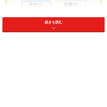
スライドショーでペンの機能を使うと、最後に必ずこのメッ
続きを読む
セージが表示される。
これは、ペンの機能を使ってスライドに書き込んだ内容
を図形としてスライドと一緒に保存するかどうかを問う
メッセージです。
「保持」または「破棄」のボタンをクリックすると、初
めてスライドショーが終了する仕組みになっています
が、おそらく、実際のプレゼンテーションでは「破棄」
をクリックして、ペンの内容をまとめて消去している方
が多いのではないでしょうか。