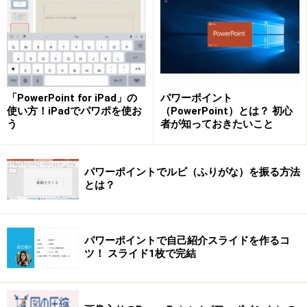
「インク注釈を保持しますか？」のメッセージを表示し
ないようにするには、「ファイル」タブの「オプショ
ン」をクリックします。
「PowerPoint for iPad」の
パワーポイント
使い方！iPadでパワポを使お
（PowerPoint）とは？ 初心
う
者が知っておきたいこと
スライドショーを実行するファイルを開いておく。
パワーポイントでルビ（ふりがな）を振る方法
とは？
ここでは、PowerPoint2013で操作しているが、
パワーポイントで自己紹介スライドを作るコ
PowerPoint2010でも同じ操作で設定できる。
ツ！ スライド1枚で完結
「PowerPointのオプション」画面が表示されたら、左側