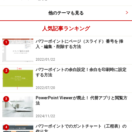
※OSやアプリ、ソフトのバージョンによっては画面表示、操作方
法が異なる可能性があります。
他のテーマも見る
次のページへ
1
/
2
人気記事ランキング
パワーポイントにページ（スライド）番号を 挿
1
入・編集・削除する方法
2022/01/22
パワーポイントの余白設定！余白を印刷時に設定
2
する方法
2022/07/20
PowerPoint Viewerが廃止！ 代替アプリと閲覧方
3
法
2024/11/22
パワーポイントでのガントチャート（工程表）の
4
作り方