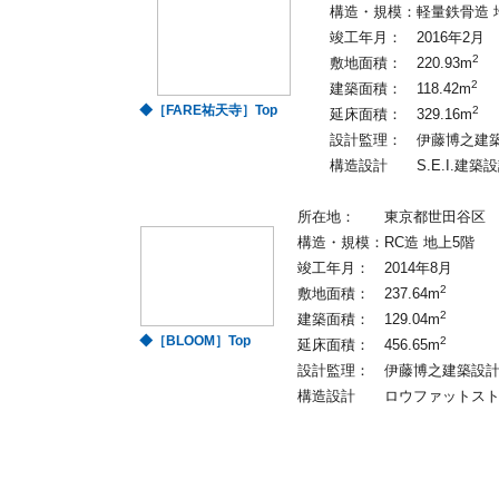
構造・規模：
軽量鉄骨造 
竣工年月：
2016年2月
2
敷地面積：
220.93m
2
建築面積：
118.42m
◆［FARE祐天寺］Top
2
延床面積：
329.16m
設計監理：
伊藤博之建
構造設計
S.E.I.建築
所在地：
東京都世田谷区
構造・規模：
RC造 地上5階
竣工年月：
2014年8月
2
敷地面積：
237.64m
2
建築面積：
129.04m
◆［BLOOM］Top
2
延床面積：
456.65m
設計監理：
伊藤博之建築設
構造設計
ロウファットス