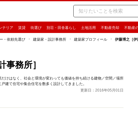
ンテリア
賃貸
街選び
別荘・田舎暮らし
土地活用
不動産売却
不動産
ー・依頼先選び
建築家・設計事務所
建築家プロフィール
伊藤博之［伊
計事務所］
話だけはなく、社会と環境が変わっても価値を持ち続ける建物／空間／場所
に戸建て住宅や集合住宅を数多く設計してきました。
更新日：2016年05月01日