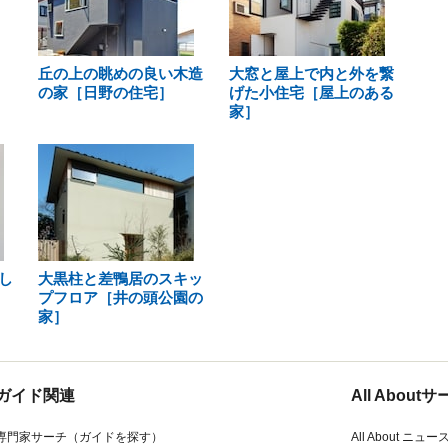
丘の上の眺めの良い木造
大窓と屋上で内と外を繋
の家［日野の住宅］
げた小住宅［屋上のある
家］
し
大黒柱と差鴨居のスキッ
プフロア［井の頭公園の
家］
ガイド関連
All Abou
専門家サーチ（ガイドを探す）
All About ニュー