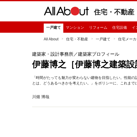
住宅・不動産
一戸建て
マンション
リフォーム
住宅設備
イ
All About
住宅・不動産
一戸建て
住宅メーカ
建築家・設計事務所
／建築家プロフィール
伊藤博之［伊藤博之建築設
「時間がたっても魅力が変わらない建物を目指したい。性能の
とは、どうあるべきかを考えたい。」をポリシーに、これまで
川畑 博哉