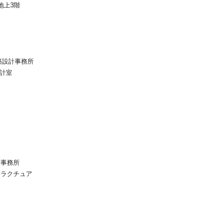
地上3階
築設計事務所
設計室
計事務所
トラクチュア