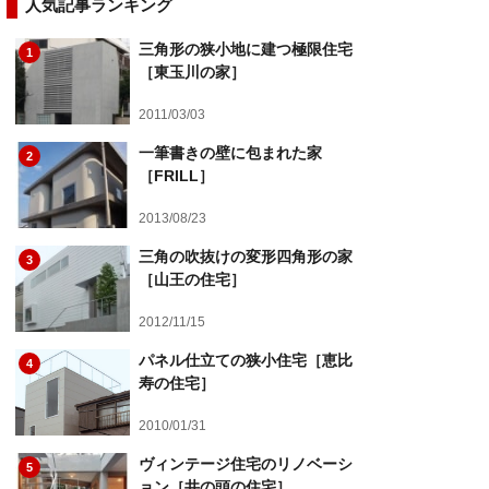
人気記事ランキング
三角形の狭小地に建つ極限住宅
1
［東玉川の家］
2011/03/03
一筆書きの壁に包まれた家
2
［FRILL］
2013/08/23
三角の吹抜けの変形四角形の家
3
［山王の住宅］
2012/11/15
パネル仕立ての狭小住宅［恵比
4
寿の住宅］
2010/01/31
ヴィンテージ住宅のリノベーシ
5
ョン［井の頭の住宅］