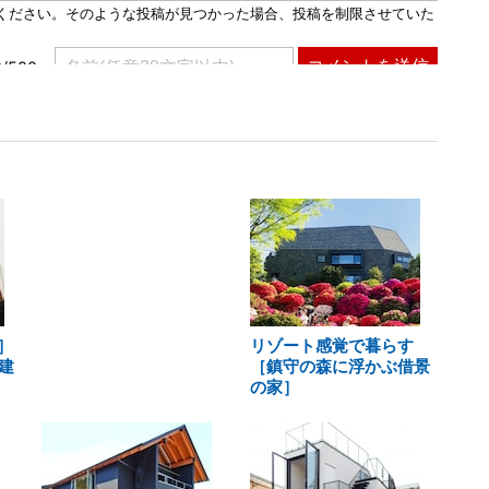
］
リゾート感覚で暮らす
建
［鎮守の森に浮かぶ借景
の家］