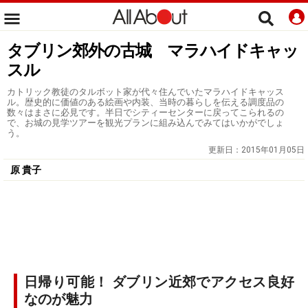
タブリン郊外の古城 マラハイドキャッ
スル
カトリック教徒のタルボット家が代々住んでいたマラハイドキャッス
ル。歴史的に価値のある絵画や内装、当時の暮らしを伝える調度品の
数々はまさに必見です。半日でシティーセンターに戻ってこられるの
で、お城の見学ツアーを観光プランに組み込んでみてはいかがでしょ
う。
更新日：
2015年01月05日
原 貴子
日帰り可能！ ダブリン近郊でアクセス良好
なのが魅力