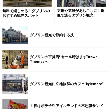
見え隠れするユニークな品々。たとえば椅子に座った際
文豪や英雄があちこちに！銅
無料で楽しめる！ダブリンの
に顔が隠れるくらいの高さになる織物のスクリーン。当
像で巡るダブリン観光
おすすめ観光スポット
時は女性のお化粧にワックスを主原料にした白く厚いフ
ァンデーションを使っていたということで、このスクリ
ーンで顔にあたる熱を遮断することでワックスがとけ
ダブリン観光で節約する技
ず、メイクを長時間キープしていたのだそう。
また、ユニークな形の長椅子の両サイドには特別に女性
ダブリンの百貨店! セール時はまずBrown
のためのスペースが設けられており、未婚の女性が１人
Thomasへ
で男性の隣に座ってはならなかったという当時の社交界
のルールを物語る貴重な調度品のひとつになっていま
す。
ダブリン観光に立地抜群のカフェ"kylemore"
またツアーガイドさんのコメントに一堂驚いたのが「チ
ェンバ−ポット」と呼ばれる木製の樽。こちらはなん
主役はポテチ!? アイルランドの不思議サンド
と、室内用おまるとのこと。でも当時の時代を考えれ