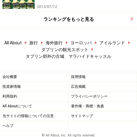
お城のそばにはカフェもあり、タルボット卿の庭を眺め
2013/07/12
ながらティータイムを楽しめます。お城の見学の余韻に
ランキングをもっと見る
ひたりながらゆっくりお茶をするのもおすすめですよ。
＜DATA＞
>
>
>
>
>
All About
旅行
海外旅行
ヨーロッパ
アイルランド
■Malahide Castle
>
ダブリンの観光スポット
タブリン郊外の古城 マラハイドキャッスル
営業時間：4月～10月9:30～16:30、11月～3月9:30～
15:30
休館日：なし
会社概要
採用情報
入場料：大人12ユーロ、子ども6ユーロ（見学はガイド
投資家情報
広告掲載
ツアーのみ）
利用規約
プライバシーポリシー
アクセス：ダブリンバス42番または32番でアクセス可
All Aboutについて
著作権・商標・免責
能。お城のある公園近くで下車でき、そこから公園内歩
当サイトの情報についての注意
サイトマップ
行者専用道を通って徒歩で5分以内
ヘルプ
※記事内容は執筆時点のものです。最新の内容をご確認くださ
い。
© All About, Inc. All rights reserved.