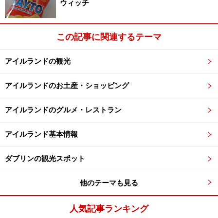
ウィッチ
ば、お城とはいえこんな暮らしが当たり前だったのです
よね。
この記事に関連するテーマ
また、ウソか真か、このお城には「PUCK」、またの名
アイルランドの観光
をフレンドリーゴーストという陽気な妖精が住んでいた
ともいわれ、この妖精用の小さな勝手戸があったりと、
アイルランドのお土産・ショッピング
ユニークなアイリッシュスピリットも垣間みられます。
最後のタルボット卿が亡くなったいま、現在では国がお
アイルランドのグルメ・レストラン
城を管理しているといいます。タルボット卿の妹さんは
健在海外に住んでおり、税金などの関係でお城を手放し
アイルランド基本情報
たものの、アイルランドに戻ってきた際にはいつもでこ
ダブリンの観光スポット
のお城で食事をとることができるという取り決めがなさ
れているのだとか。こんなあたたかで粋なはからいも、
他のテーマも見る
アイルランドらしい部分ですね。
人気記事ランキング