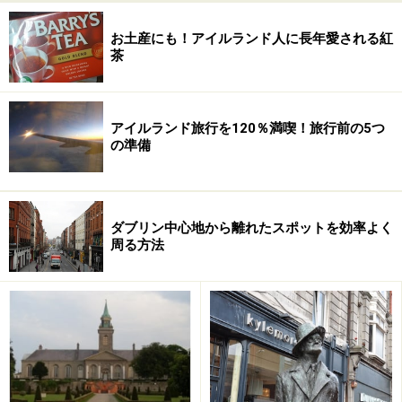
ちなみに、絵の中に描かれているタルボット家の人たち
はこの戦いに出る前もこのダイニングルームで朝食をと
お土産にも！アイルランド人に長年愛される紅
茶
ったといわれています。
アイルランド旅行を120％満喫！旅行前の5つ
当時の暮らしと時代背景を語る品々に注
の準備
目！
ダブリン中心地から離れたスポットを効率よく
お城の中を通らなくても仕事ができるようにとつくられた会
周る方法
計士専用の入り口
黄色い大理石でつくられた暖炉やピエトロ・ボッシが手
がけた修復方法がわからない技術でつくられたテーブル
など、マラハイドキャッスルには「お城」と聞いて思い
浮かべるような豪華な品々がたくさんあるのですが、そ
のほかに注目してほしいのは、当時の時代背景や慣習が