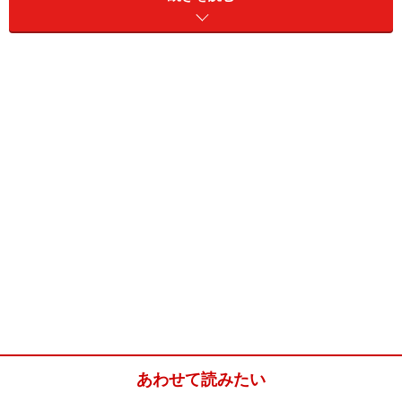
このお城に住んだタルボット家とは？
両サイドの塔が印象的なマラハイドキャッスル
マラハイドキャッスルには、もともとはイギリスの騎士
だったタルボット家という一族が800年にわたって住ん
でいました。カトリック教徒だったためにクロムウェル
の侵攻により一時期お城を没収されたり、ボイン川の戦
いではイギリス側ではなく、ジェームス二世率いるアイ
ルランド側として闘い、一族の多くがこの戦いで命を落
とすなど、アイルランドが見舞われた波乱とともに生き
た一族ということができるかもしれません。そんな一族
の肖像画はお城のあちこちに飾られていて、とくにお城
内部・ダイニングルームにあるボイン川の戦いを描いた
あわせて読みたい
大きな絵は最大の見どころのひとつといえるでしょう。