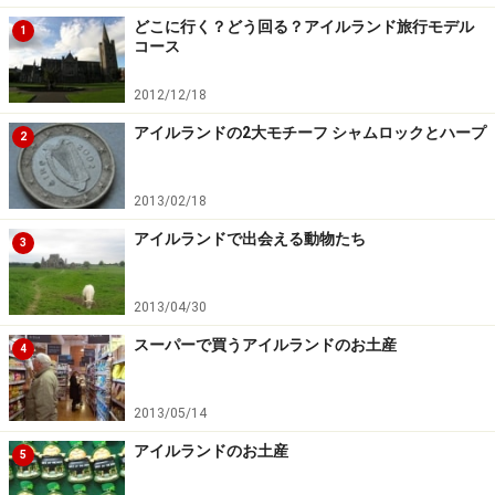
最後のタルボット卿による未完成の庭
どこに行く？どう回る？アイルランド旅行モデル
1
コース
2012/12/18
タルボット卿の庭の一部
アイルランドの2大モチーフ シャムロックとハープ
2
お城の内部だけでなく、それぞれのコーナーにどことな
くテーマの感じられるお庭もマラハイドキャッスルの見
2013/02/18
どころのひとつなのですが、あるエリアに差しかかる
アイルランドで出会える動物たち
3
と、そのほかのお庭とは異なり、少し余白が目立つよう
に感じるかもしれません。これは最後のタルボット卿が
2013/04/30
お庭を完成させる前になくなってしまったことから、こ
スーパーで買うアイルランドのお土産
4
のような形のまま保管しているといいます。
2013/05/14
アイルランドのお土産
5
カフェのそばに庭から孔雀がやってくることも